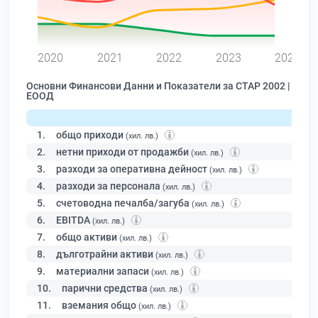
0
2020
2021
2022
2023
2024
Основни Финансови Данни и Показатели за СТАР 2002 |
ЕООД
1.
общо приходи
(хил. лв.)
2.
нетни приходи от продажби
(хил. лв.)
3.
разходи за оперативна дейност
(хил. лв.)
4.
разходи за персонала
(хил. лв.)
5.
счетоводна печалба/загуба
(хил. лв.)
6.
EBITDA
(хил. лв.)
7.
общо активи
(хил. лв.)
8.
дълготрайни активи
(хил. лв.)
9.
материални запаси
(хил. лв.)
10.
парични средства
(хил. лв.)
11.
вземания общо
(хил. лв.)