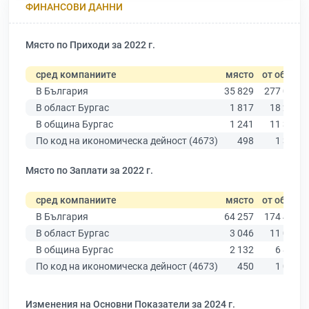
ФИНАНСОВИ ДАННИ
Място по Приходи за 2022 г.
сред компаниите
място
от общо
В България
35 829
277 019
В област Бургас
1 817
18 275
В община Бургас
1 241
11 315
По код на икономическа дейност (4673)
498
1 350
Място по Заплати за 2022 г.
сред компаниите
място
от общо
В България
64 257
174 403
В област Бургас
3 046
11 009
В община Бургас
2 132
6 879
По код на икономическа дейност (4673)
450
1 002
Изменения на Основни Показатели за 2024 г.