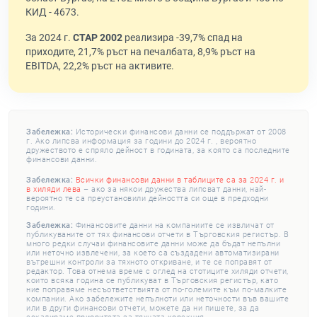
КИД - 4673.
За 2024 г.
СТАР 2002
реализира -39,7% спад на
приходите, 21,7% ръст на печалбата, 8,9% ръст на
EBITDA, 22,2% ръст на активите.
Забележка:
Исторически финансови данни се поддържат от 2008
г. Ако липсва информация за години до 2024 г. , вероятно
дружеството е спряло дейност в годината, за която са последните
финансови данни.
Забележка:
Всички финансови данни в таблиците са за 2024 г. и
в хиляди лева
– ако за някои дружества липсват данни, най-
вероятно те са преустановили дейността си още в предходни
години.
Забележка:
Финансовите данни на компаниите се извличат от
публикуваните от тях финансови отчети в Търговския регистър. В
много редки случаи финансовите данни може да бъдат непълни
или неточно извлечени, за което са създадени автоматизирани
вътрешни контроли за тяхното откриване, и те се поправят от
редактор. Това отнема време с оглед на стотиците хиляди отчети,
които всяка година се публикуват в Търговския регистър, като
ние поправяме несъответствията от по-големите към по-малките
компании. Ако забележите непълноти или неточности във вашите
или в други финансови отчети, можете да ни пишете, за да