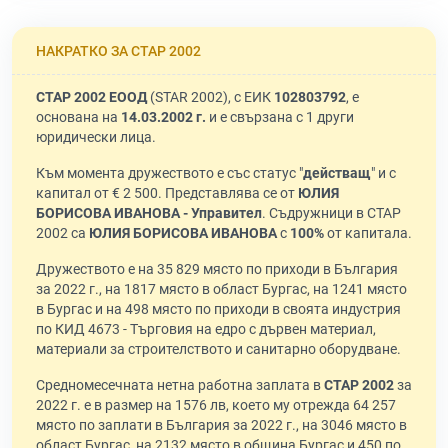
НАКРАТКО ЗА СТАР 2002
СТАР 2002 ЕООД
(STAR 2002), с ЕИК
102803792
, е
основана на
14.03.2002 г.
и е свързана с 1 други
юридически лица.
Към момента дружеството е със статус "
действащ
" и с
капитал от € 2 500. Представлява се от
ЮЛИЯ
БОРИСОВА ИВАНОВА - Управител
. Съдружници в СТАР
2002 са
ЮЛИЯ БОРИСОВА ИВАНОВА
с
100%
от капитала.
Дружеството е на 35 829 място по приходи в България
за 2022 г., на 1817 място в област Бургас, на 1241 място
в Бургас и на 498 място по приходи в своята индустрия
по КИД 4673 - Търговия на едро с дървен материал,
материали за строителството и санитарно оборудване.
Средномесечната нетна работна заплата в
СТАР 2002
за
2022 г. е в размер на 1576 лв, което му отрежда 64 257
място по заплати в България за 2022 г., на 3046 място в
област Бургас, на 2132 място в община Бургас и 450 по