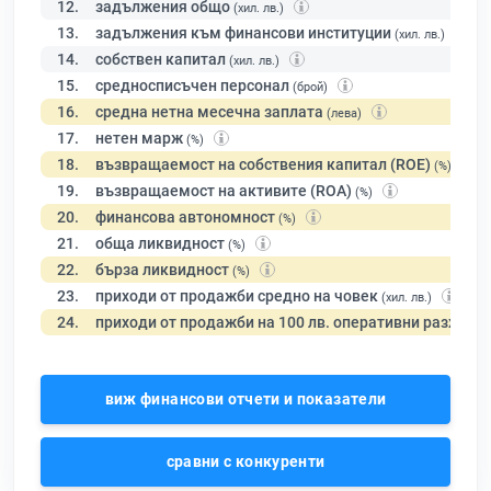
12.
задължения общо
(хил. лв.)
13.
задължения към финансови институции
(хил. лв.)
14.
собствен капитал
(хил. лв.)
15.
средносписъчен персонал
(брой)
16.
средна нетна месечна заплата
(лева)
17.
нетен марж
(%)
18.
възвращаемост на собствения капитал (ROE)
(%)
19.
възвращаемост на активите (ROA)
(%)
20.
финансова автономност
(%)
21.
обща ликвидност
(%)
22.
бърза ликвидност
(%)
23.
приходи от продажби средно на човек
(хил. лв.)
24.
приходи от продажби на 100 лв. оперативни разходи
виж финансови отчети и показатели
сравни с конкуренти