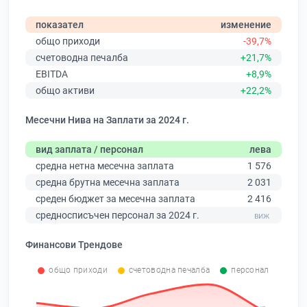
показател
изменение
общо приходи
-39,7%
счетоводна печалба
+21,7%
EBITDA
+8,9%
общо активи
+22,2%
Месечни Нива на Заплати за 2024 г.
вид заплата / персонал
лева
средна нетна месечна заплата
1 576
средна брутна месечна заплата
2 031
среден бюджет за месечна заплата
2 416
средносписъчен персонал за 2024 г.
Финансови Трендове
общо приходи
счетоводна печалба
персонал