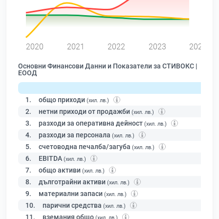
0
2020
2021
2022
2023
2024
Основни Финансови Данни и Показатели за СТИВОКС |
ЕООД
1.
общо приходи
(хил. лв.)
2.
нетни приходи от продажби
(хил. лв.)
3.
разходи за оперативна дейност
(хил. лв.)
4.
разходи за персонала
(хил. лв.)
5.
счетоводна печалба/загуба
(хил. лв.)
6.
EBITDA
(хил. лв.)
7.
общо активи
(хил. лв.)
8.
дълготрайни активи
(хил. лв.)
9.
материални запаси
(хил. лв.)
10.
парични средства
(хил. лв.)
11.
вземания общо
(хил. лв.)