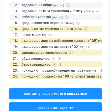
12.
задължения общо
(хил. лв.)
13.
задължения към финансови институции
(хил. лв.)
14.
собствен капитал
(хил. лв.)
15.
средносписъчен персонал
(брой)
16.
средна нетна месечна заплата
(лева)
17.
нетен марж
(%)
18.
възвращаемост на собствения капитал (ROE)
(%)
19.
възвращаемост на активите (ROA)
(%)
20.
финансова автономност
(%)
21.
обща ликвидност
(%)
22.
бърза ликвидност
(%)
23.
приходи от продажби средно на човек
(хил. лв.)
24.
приходи от продажби на 100 лв. оперативни разходи
виж финансови отчети и показатели
сравни с конкуренти