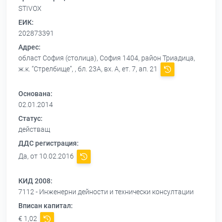
STIVOX
ЕИК:
202873391
Адрес:
област София (столица), София 1404, район Триадица,
ж.к. “Стрелбище”, , бл. 23А, вх. А, ет. 7, ап. 21
Основана:
02.01.2014
Статус:
действащ
ДДС регистрация:
Да, от 10.02.2016
КИД 2008:
7112 - Инженерни дейности и технически консултации
Вписан капитал:
€ 1,02