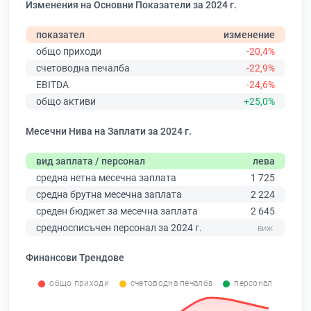
Изменения на Основни Показатели за 2024 г.
показател
изменение
общо приходи
-20,4%
счетоводна печалба
-22,9%
EBITDA
-24,6%
общо активи
+25,0%
Месечни Нива на Заплати за 2024 г.
вид заплата / персонал
лева
средна нетна месечна заплата
1 725
средна брутна месечна заплата
2 224
среден бюджет за месечна заплата
2 645
средносписъчен персонал за 2024 г.
Финансови Трендове
общо приходи
счетоводна печалба
персонал