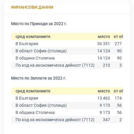
ФИНАНСОВИ ДАННИ
Място по Приходи за 2022 г.
сред компаниите
място
от общо
В България
36 351
277 019
В област София (столица)
14 124
90 178
В община Столична
14 124
90 178
По код на икономическа дейност (7112)
210
3 934
Място по Заплати за 2022 г.
сред компаниите
място
от общо
В България
13 462
174 403
В област София (столица)
9 173
56 378
В община Столична
9 173
56 378
По код на икономическа дейност (7112)
347
2 243