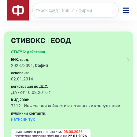
СТИВОКС | ЕООД
СТАТУС:
действащ
ЕИК, град:
202873391,
София
основана:
02.01.2014
регистрация по ДДС:
ДА - от 10.02.2016 г.
КИД 2008:
7112 -
Инженерни дейности и технически консултации
публични контакти:
натисни тук
състояние в регистъра към
08.08.2026
последна вписана промяна на
22.01.2026