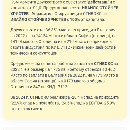
Към момента дружеството е със статус "
действащ
" и с
капитал от € 1,0. Представлява се от
ИВАЙЛО СТОЙЧЕВ
ХРИСТЕВ - Управител
. Съдружници в СТИВОКС са
ИВАЙЛО СТОЙЧЕВ ХРИСТЕВ
с
100%
от капитала.
Дружеството е на 36 351 място по приходи в България
за 2022 г., на 14124 място в област София (столица), на
14124 място в Столична и на 210 място по приходи в
своята индустрия по КИД 7112 - Инженерни дейности и
технически консултации.
Средномесечната нетна работна заплата в
СТИВОКС
за
2022 г. е в размер на 1725 лв, което му отрежда 13 462
място по заплати в България за 2022 г., на 9173 място в
област София (столица), на 9173 място в община
Столична и 347 по КИД - 7112.
За 2024 г.
СТИВОКС
реализира -20,4% спад на приходите,
-22,9% спад на печалбата, -24,6% спад на EBITDA, 25,0%
ръст на активите.