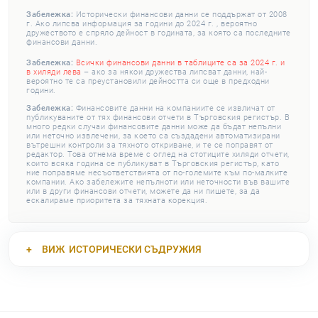
Забележка:
Исторически финансови данни се поддържат от 2008
г. Ако липсва информация за години до 2024 г. , вероятно
дружеството е спряло дейност в годината, за която са последните
финансови данни.
Забележка:
Всички финансови данни в таблиците са за 2024 г. и
в хиляди лева
– ако за някои дружества липсват данни, най-
вероятно те са преустановили дейността си още в предходни
години.
Забележка:
Финансовите данни на компаниите се извличат от
публикуваните от тях финансови отчети в Търговския регистър. В
много редки случаи финансовите данни може да бъдат непълни
или неточно извлечени, за което са създадени автоматизирани
вътрешни контроли за тяхното откриване, и те се поправят от
редактор. Това отнема време с оглед на стотиците хиляди отчети,
които всяка година се публикуват в Търговския регистър, като
ние поправяме несъответствията от по-големите към по-малките
компании. Ако забележите непълноти или неточности във вашите
или в други финансови отчети, можете да ни пишете, за да
ескалираме приоритета за тяхната корекция.
ВИЖ
ИСТОРИЧЕСКИ СЪДРУЖИЯ