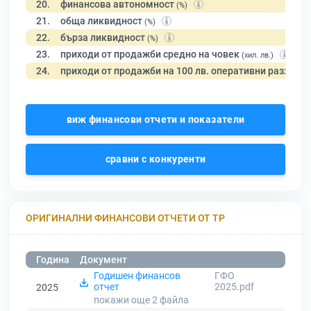
20.
финансова автономност
(%)
21.
обща ликвидност
(%)
22.
бърза ликвидност
(%)
23.
приходи от продажби средно на човек
(хил. лв.)
24.
приходи от продажби на 100 лв. оперативни разходи
виж финансови отчети и показатели
сравни с конкуренти
ОРИГИНАЛНИ ФИНАНСОВИ ОТЧЕТИ ОТ ТР
Година
Документ
Годишен финансов
ГФО
отчет
2025.pdf
2025
покажи още 2
файла