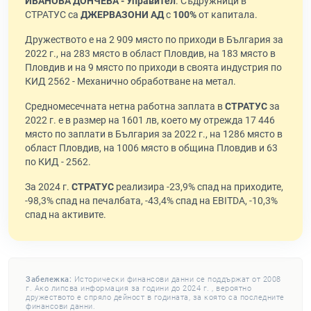
ИВАНОВА ДОНЧЕВА - Управител
. Съдружници в
СТРАТУС са
ДЖЕРВАЗОНИ АД
с
100%
от капитала.
Дружеството е на 2 909 място по приходи в България за
2022 г., на 283 място в област Пловдив, на 183 място в
Пловдив и на 9 място по приходи в своята индустрия по
КИД 2562 - Механично обработване на метал.
Средномесечната нетна работна заплата в
СТРАТУС
за
2022 г. е в размер на 1601 лв, което му отрежда 17 446
място по заплати в България за 2022 г., на 1286 място в
област Пловдив, на 1006 място в община Пловдив и 63
по КИД - 2562.
За 2024 г.
СТРАТУС
реализира -23,9% спад на приходите,
-98,3% спад на печалбата, -43,4% спад на EBITDA, -10,3%
спад на активите.
Забележка:
Исторически финансови данни се поддържат от 2008
г. Ако липсва информация за години до 2024 г. , вероятно
дружеството е спряло дейност в годината, за която са последните
финансови данни.