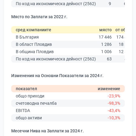
По код на икономическа дейност (2562)
9
638
Място по Заплати за 2022 г.
сред компаниите
място
от общо
В България
17 446
174 403
В област Пловдив
1 286
18 305
В община Пловдив
1 006
12 387
По код на икономическа дейност (2562)
63
489
Изменения на Основни Показатели за 2024 г.
показател
изменение
общо приходи
-23,9%
счетоводна печалба
-98,3%
EBITDA
-43,4%
общо активи
-10,3%
Месечни Нива на Заплати за 2024 г.