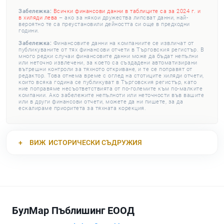
Забележка:
Всички финансови данни в таблиците са за 2024 г. и
в хиляди лева
– ако за някои дружества липсват данни, най-
вероятно те са преустановили дейността си още в предходни
години.
Забележка:
Финансовите данни на компаниите се извличат от
публикуваните от тях финансови отчети в Търговския регистър. В
много редки случаи финансовите данни може да бъдат непълни
или неточно извлечени, за което са създадени автоматизирани
вътрешни контроли за тяхното откриване, и те се поправят от
редактор. Това отнема време с оглед на стотиците хиляди отчети,
които всяка година се публикуват в Търговския регистър, като
ние поправяме несъответствията от по-големите към по-малките
компании. Ако забележите непълноти или неточности във вашите
или в други финансови отчети, можете да ни пишете, за да
ескалираме приоритета за тяхната корекция.
ВИЖ
ИСТОРИЧЕСКИ СЪДРУЖИЯ
БулМар Пъблишинг ЕООД