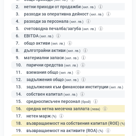
2.
нетни приходи от продажби
(хил. лв.)
3.
разходи за оперативна дейност
(хил. лв.)
4.
разходи за персонала
(хил. лв.)
5.
счетоводна печалба/загуба
(хил. лв.)
6.
EBITDA
(хил. лв.)
7.
общо активи
(хил. лв.)
8.
дълготрайни активи
(хил. лв.)
9.
материални запаси
(хил. лв.)
10.
парични средства
(хил. лв.)
11.
вземания общо
(хил. лв.)
12.
задължения общо
(хил. лв.)
13.
задължения към финансови институции
(хил. лв.)
14.
собствен капитал
(хил. лв.)
15.
средносписъчен персонал
(брой)
16.
средна нетна месечна заплата
(лева)
17.
нетен марж
(%)
18.
възвращаемост на собствения капитал (ROE)
(%)
19.
възвращаемост на активите (ROA)
(%)