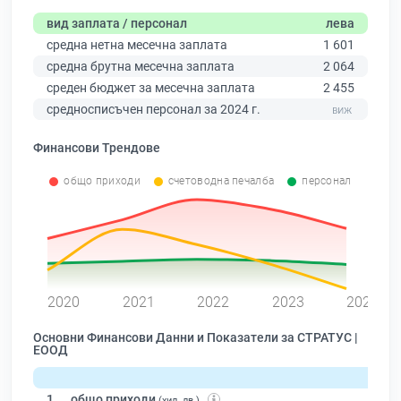
вид заплата / персонал
лева
средна нетна месечна заплата
1 601
средна брутна месечна заплата
2 064
среден бюджет за месечна заплата
2 455
средносписъчен персонал за 2024 г.
Финансови Трендове
общо приходи
счетоводна печалба
персонал
0
2020
2021
2022
2023
2024
Основни Финансови Данни и Показатели за СТРАТУС |
ЕООД
1.
общо приходи
(хил. лв.)