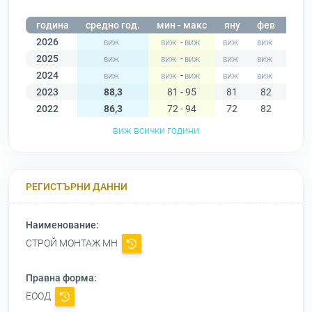
година
средно год.
мин - макс
яну
фев
мар
2026
-
2025
-
2024
-
2023
88,3
81 - 95
81
82
83
2022
86,3
72 - 94
72
82
81
виж всички години
РЕГИСТЪРНИ ДАННИ
Наименование:
СТРОЙ МОНТАЖ МН
Правна форма:
ЕООД