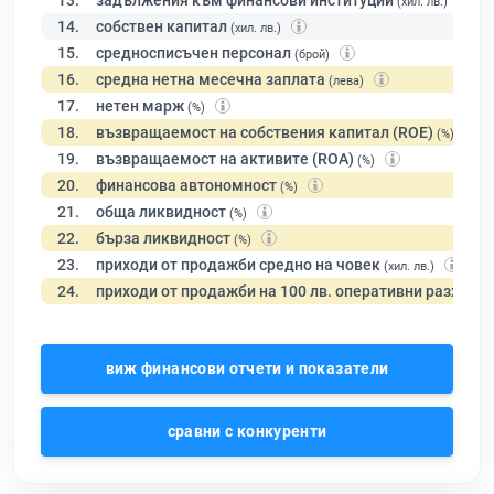
13.
задължения към финансови институции
(хил. лв.)
14.
собствен капитал
(хил. лв.)
15.
средносписъчен персонал
(брой)
16.
средна нетна месечна заплата
(лева)
17.
нетен марж
(%)
18.
възвращаемост на собствения капитал (ROE)
(%)
19.
възвращаемост на активите (ROA)
(%)
20.
финансова автономност
(%)
21.
обща ликвидност
(%)
22.
бърза ликвидност
(%)
23.
приходи от продажби средно на човек
(хил. лв.)
24.
приходи от продажби на 100 лв. оперативни разходи
виж финансови отчети и показатели
сравни с конкуренти