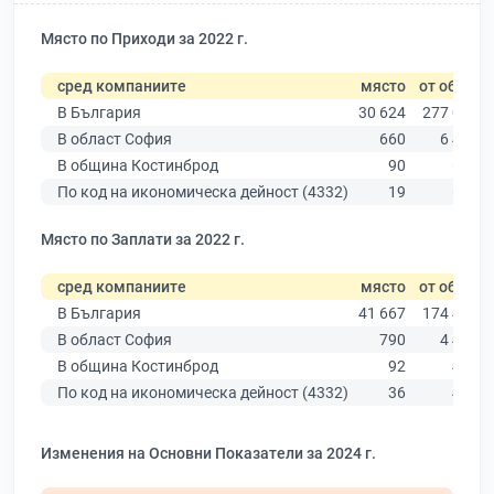
Място по Приходи за 2022 г.
сред компаниите
място
от общо
В България
30 624
277 019
В област София
660
6 415
В община Костинброд
90
626
По код на икономическа дейност (4332)
19
626
Място по Заплати за 2022 г.
сред компаниите
място
от общо
В България
41 667
174 403
В област София
790
4 439
В община Костинброд
92
442
По код на икономическа дейност (4332)
36
439
Изменения на Основни Показатели за 2024 г.