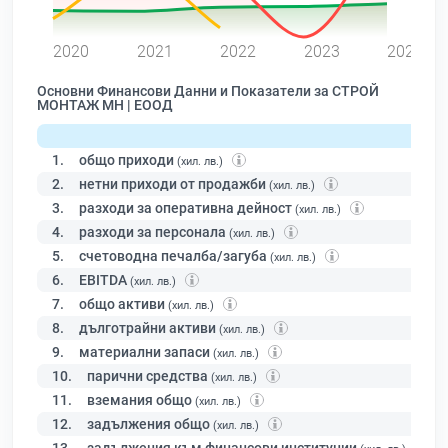
0
2020
2021
2022
2023
2024
Основни Финансови Данни и Показатели за СТРОЙ
МОНТАЖ МН | ЕООД
1.
общо приходи
(хил. лв.)
2.
нетни приходи от продажби
(хил. лв.)
3.
разходи за оперативна дейност
(хил. лв.)
4.
разходи за персонала
(хил. лв.)
5.
счетоводна печалба/загуба
(хил. лв.)
6.
EBITDA
(хил. лв.)
7.
общо активи
(хил. лв.)
8.
дълготрайни активи
(хил. лв.)
9.
материални запаси
(хил. лв.)
10.
парични средства
(хил. лв.)
11.
вземания общо
(хил. лв.)
12.
задължения общо
(хил. лв.)