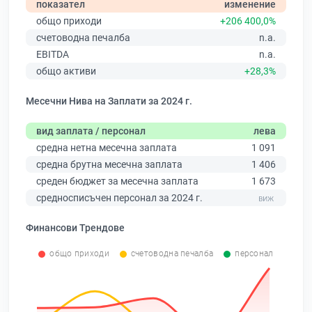
показател
изменение
общо приходи
+206 400,0%
счетоводна печалба
n.a.
EBITDA
n.a.
общо активи
+28,3%
Месечни Нива на Заплати за 2024 г.
вид заплата / персонал
лева
средна нетна месечна заплата
1 091
средна брутна месечна заплата
1 406
среден бюджет за месечна заплата
1 673
средносписъчен персонал за 2024 г.
Финансови Трендове
общо приходи
счетоводна печалба
персонал