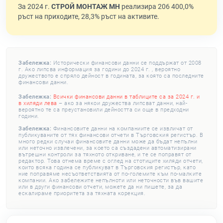
За 2024 г.
СТРОЙ МОНТАЖ МН
реализира 206 400,0%
ръст на приходите, 28,3% ръст на активите.
Забележка:
Исторически финансови данни се поддържат от 2008
г. Ако липсва информация за години до 2024 г. , вероятно
дружеството е спряло дейност в годината, за която са последните
финансови данни.
Забележка:
Всички финансови данни в таблиците са за 2024 г. и
в хиляди лева
– ако за някои дружества липсват данни, най-
вероятно те са преустановили дейността си още в предходни
години.
Забележка:
Финансовите данни на компаниите се извличат от
публикуваните от тях финансови отчети в Търговския регистър. В
много редки случаи финансовите данни може да бъдат непълни
или неточно извлечени, за което са създадени автоматизирани
вътрешни контроли за тяхното откриване, и те се поправят от
редактор. Това отнема време с оглед на стотиците хиляди отчети,
които всяка година се публикуват в Търговския регистър, като
ние поправяме несъответствията от по-големите към по-малките
компании. Ако забележите непълноти или неточности във вашите
или в други финансови отчети, можете да ни пишете, за да
ескалираме приоритета за тяхната корекция.