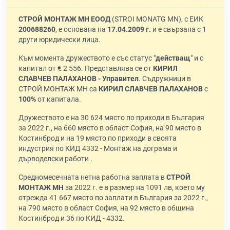
СТРОЙ МОНТАЖ МН ЕООД
(STROI MONATG MN), с ЕИК
200688260
, е основана на
17.04.2009 г.
и е свързана с 1
други юридически лица.
Към момента дружеството е със статус "
действащ
" и с
капитал от € 2 556. Представлява се от
КИРИЛ
СЛАВЧЕВ ПАЛАХАНОВ - Управител
. Съдружници в
СТРОЙ МОНТАЖ МН са
КИРИЛ СЛАВЧЕВ ПАЛАХАНОВ
с
100%
от капитала.
Дружеството е на 30 624 място по приходи в България
за 2022 г., на 660 място в област София, на 90 място в
Костинброд и на 19 място по приходи в своята
индустрия по КИД 4332 - Монтаж на дограма и
дърводелски работи .
Средномесечната нетна работна заплата в
СТРОЙ
МОНТАЖ МН
за 2022 г. е в размер на 1091 лв, което му
отрежда 41 667 място по заплати в България за 2022 г.,
на 790 място в област София, на 92 място в община
Костинброд и 36 по КИД - 4332.