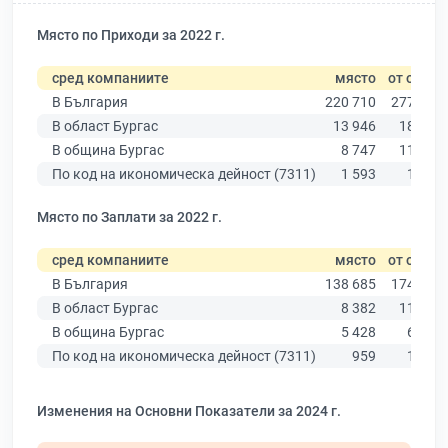
Място по Приходи за 2022 г.
сред компаниите
място
от общо
В България
220 710
277 019
В област Бургас
13 946
18 275
В община Бургас
8 747
11 315
По код на икономическа дейност (7311)
1 593
1 959
Място по Заплати за 2022 г.
сред компаниите
място
от общо
В България
138 685
174 403
В област Бургас
8 382
11 009
В община Бургас
5 428
6 879
По код на икономическа дейност (7311)
959
1 158
Изменения на Основни Показатели за 2024 г.