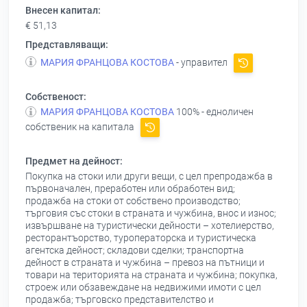
Внесен капитал:
€ 51,13
Представляващи:
МАРИЯ ФРАНЦОВА КОСТОВА
- управител
Собственост:
МАРИЯ ФРАНЦОВА КОСТОВА
100% - едноличен
собственик на капитала
Предмет на дейност:
Покупка на стоки или други вещи, с цел препродажба в
първоначален, преработен или обработен вид;
продажба на стоки от собствено производство;
търговия със стоки в страната и чужбина, внос и износ;
извършване на туристически дейности – хотелиерство,
ресторантъорство, туроператорска и туристическа
агентска дейност; складови сделки; транспортна
дейност в страната и чужбина – превоз на пътници и
товари на територията на страната и чужбина; покупка,
строеж или обзавеждане на недвижими имоти с цел
продажба; търговско представителство и