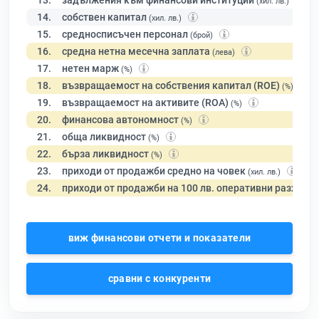
13.
задължения към финансови институции
(хил. лв.)
14.
собствен капитал
(хил. лв.)
15.
средносписъчен персонал
(брой)
16.
средна нетна месечна заплата
(лева)
17.
нетен марж
(%)
18.
възвращаемост на собствения капитал (ROE)
(%)
19.
възвращаемост на активите (ROA)
(%)
20.
финансова автономност
(%)
21.
обща ликвидност
(%)
22.
бърза ликвидност
(%)
23.
приходи от продажби средно на човек
(хил. лв.)
24.
приходи от продажби на 100 лв. оперативни разходи
виж финансови отчети и показатели
сравни с конкуренти