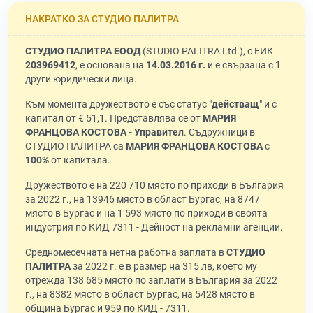
НАКРАТКО ЗА СТУДИО ПАЛИТРА
СТУДИО ПАЛИТРА ЕООД
(STUDIO PALITRA Ltd.), с ЕИК
203969412
, е основана на
14.03.2016 г.
и е свързана с 1
други юридически лица.
Към момента дружеството е със статус "
действащ
" и с
капитал от € 51,1. Представлява се от
МАРИЯ
ФРАНЦОВА КОСТОВА - Управител
. Съдружници в
СТУДИО ПАЛИТРА са
МАРИЯ ФРАНЦОВА КОСТОВА
с
100%
от капитала.
Дружеството е на 220 710 място по приходи в България
за 2022 г., на 13946 място в област Бургас, на 8747
място в Бургас и на 1 593 място по приходи в своята
индустрия по КИД 7311 - Дейност на рекламни агенции.
Средномесечната нетна работна заплата в
СТУДИО
ПАЛИТРА
за 2022 г. е в размер на 315 лв, което му
отрежда 138 685 място по заплати в България за 2022
г., на 8382 място в област Бургас, на 5428 място в
община Бургас и 959 по КИД - 7311.