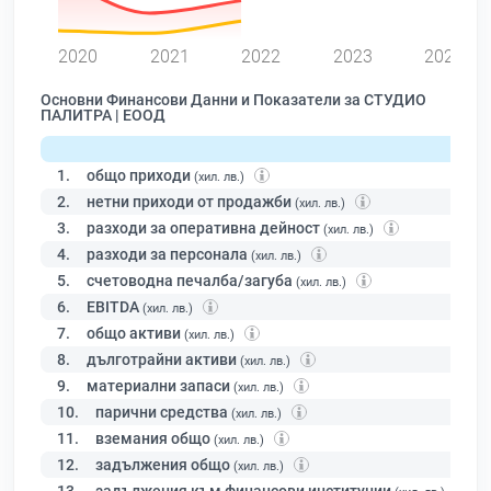
0
2020
2021
2022
2023
2024
Основни Финансови Данни и Показатели за СТУДИО
ПАЛИТРА | ЕООД
1.
общо приходи
(хил. лв.)
2.
нетни приходи от продажби
(хил. лв.)
3.
разходи за оперативна дейност
(хил. лв.)
4.
разходи за персонала
(хил. лв.)
5.
счетоводна печалба/загуба
(хил. лв.)
6.
EBITDA
(хил. лв.)
7.
общо активи
(хил. лв.)
8.
дълготрайни активи
(хил. лв.)
9.
материални запаси
(хил. лв.)
10.
парични средства
(хил. лв.)
11.
вземания общо
(хил. лв.)
12.
задължения общо
(хил. лв.)