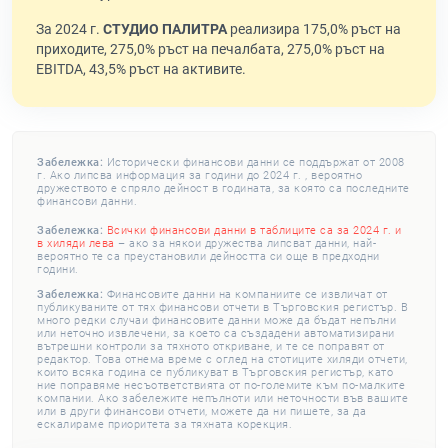
За 2024 г.
СТУДИО ПАЛИТРА
реализира 175,0% ръст на
приходите, 275,0% ръст на печалбата, 275,0% ръст на
EBITDA, 43,5% ръст на активите.
Забележка:
Исторически финансови данни се поддържат от 2008
г. Ако липсва информация за години до 2024 г. , вероятно
дружеството е спряло дейност в годината, за която са последните
финансови данни.
Забележка:
Всички финансови данни в таблиците са за 2024 г. и
в хиляди лева
– ако за някои дружества липсват данни, най-
вероятно те са преустановили дейността си още в предходни
години.
Забележка:
Финансовите данни на компаниите се извличат от
публикуваните от тях финансови отчети в Търговския регистър. В
много редки случаи финансовите данни може да бъдат непълни
или неточно извлечени, за което са създадени автоматизирани
вътрешни контроли за тяхното откриване, и те се поправят от
редактор. Това отнема време с оглед на стотиците хиляди отчети,
които всяка година се публикуват в Търговския регистър, като
ние поправяме несъответствията от по-големите към по-малките
компании. Ако забележите непълноти или неточности във вашите
или в други финансови отчети, можете да ни пишете, за да
ескалираме приоритета за тяхната корекция.