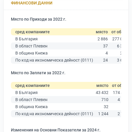
ФИНАНСОВИ ДАННИ
Място по Приходи за 2022 г.
сред компаниите
място
от общо
В България
2 886
277 019
В област Плевен
37
6 347
В община Кнежа
4
216
По код на икономическа дейност (0111)
24
3 640
Място по Заплати за 2022 г.
сред компаниите
място
от общо
В България
43 432
174 403
В област Плевен
710
4 191
В община Кнежа
32
159
По код на икономическа дейност (0111)
1 244
2 706
Изменения на Основни Показатели за 2024 г.