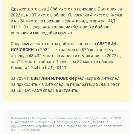
Дружеството е на 2 886 място по приходи в България за
2022 г., на 37 място в област Плевен, на 4 място в Кнежа
и на 24 място по приходи в своята индустрия по КИД
0111 - Отглеждане на зърнени (без ориз) и бобови
растения и маслодайни семена.
Средномесечната нетна работна заплата в
СВЕТЛИН
ИЛЧОВСКИ
за 2022 г. е в размер на 876 лв, което му
отрежда 43 432 място по заплати в България за 2022 г.,
на 710 място в област Плевен, на 32 място в община
Кнежа и 1 244 по КИД - 0111.
За 2024 г.
СВЕТЛИН ИЛЧОВСКИ
реализира -22,4% спад
на приходите, -108,4% спад на печалбата, 2 374,8% ръст
на EBITDA, -3,5% спад на активите.
Забележка:
Исторически финансови данни се поддържат от 2008
г. Ако липсва информация за години до 2024 г. , вероятно
дружеството е спряло дейност в годината, за която са последните
финансови данни.