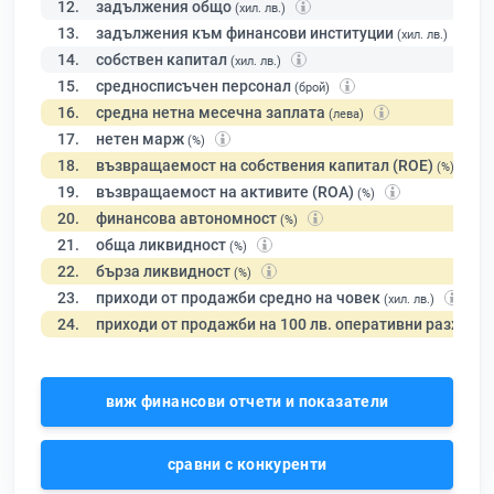
12.
задължения общо
(хил. лв.)
13.
задължения към финансови институции
(хил. лв.)
14.
собствен капитал
(хил. лв.)
15.
средносписъчен персонал
(брой)
16.
средна нетна месечна заплата
(лева)
17.
нетен марж
(%)
18.
възвращаемост на собствения капитал (ROE)
(%)
19.
възвращаемост на активите (ROA)
(%)
20.
финансова автономност
(%)
21.
обща ликвидност
(%)
22.
бърза ликвидност
(%)
23.
приходи от продажби средно на човек
(хил. лв.)
24.
приходи от продажби на 100 лв. оперативни разходи
виж финансови отчети и показатели
сравни с конкуренти