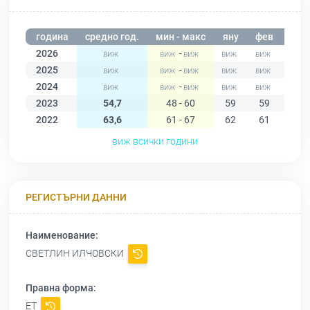
година
средно год.
мин - макс
яну
фев
мар
2026
-
2025
-
2024
-
2023
54,7
48 - 60
59
59
58
2022
63,6
61 - 67
62
61
64
виж всички години
РЕГИСТЪРНИ ДАННИ
Наименование:
СВЕТЛИН ИЛЧОВСКИ
Правна форма:
ЕТ