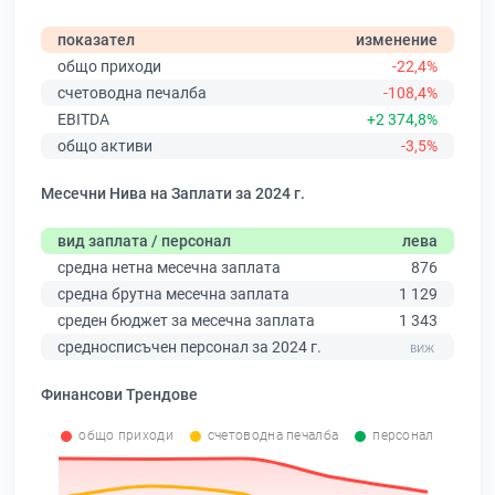
показател
изменение
общо приходи
-22,4%
счетоводна печалба
-108,4%
EBITDA
+2 374,8%
общо активи
-3,5%
Месечни Нива на Заплати за 2024 г.
вид заплата / персонал
лева
средна нетна месечна заплата
876
средна брутна месечна заплата
1 129
среден бюджет за месечна заплата
1 343
средносписъчен персонал за 2024 г.
Финансови Трендове
общо приходи
счетоводна печалба
персонал