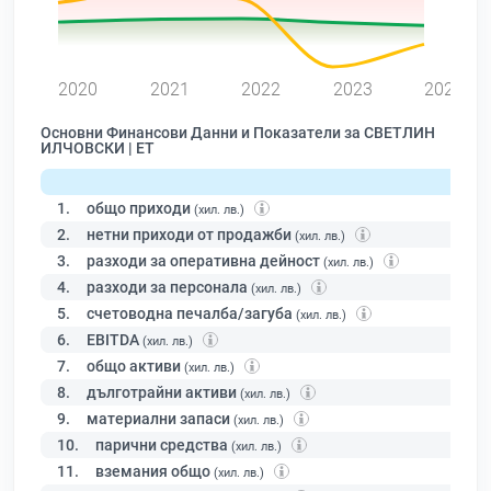
0
2020
2021
2022
2023
2024
Основни Финансови Данни и Показатели за СВЕТЛИН
ИЛЧОВСКИ | ЕТ
1.
общо приходи
(хил. лв.)
2.
нетни приходи от продажби
(хил. лв.)
3.
разходи за оперативна дейност
(хил. лв.)
4.
разходи за персонала
(хил. лв.)
5.
счетоводна печалба/загуба
(хил. лв.)
6.
EBITDA
(хил. лв.)
7.
общо активи
(хил. лв.)
8.
дълготрайни активи
(хил. лв.)
9.
материални запаси
(хил. лв.)
10.
парични средства
(хил. лв.)
11.
вземания общо
(хил. лв.)