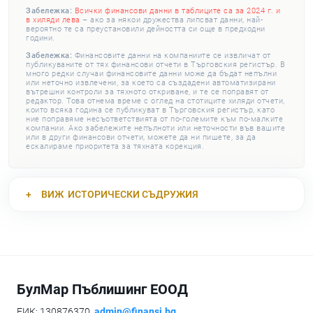
Забележка:
Всички финансови данни в таблиците са за 2024 г. и
в хиляди лева
– ако за някои дружества липсват данни, най-
вероятно те са преустановили дейността си още в предходни
години.
Забележка:
Финансовите данни на компаниите се извличат от
публикуваните от тях финансови отчети в Търговския регистър. В
много редки случаи финансовите данни може да бъдат непълни
или неточно извлечени, за което са създадени автоматизирани
вътрешни контроли за тяхното откриване, и те се поправят от
редактор. Това отнема време с оглед на стотиците хиляди отчети,
които всяка година се публикуват в Търговския регистър, като
ние поправяме несъответствията от по-големите към по-малките
компании. Ако забележите непълноти или неточности във вашите
или в други финансови отчети, можете да ни пишете, за да
ескалираме приоритета за тяхната корекция.
ВИЖ
ИСТОРИЧЕСКИ СЪДРУЖИЯ
БулМар Пъблишинг ЕООД
ЕИК: 130876370,
admin@finansi.bg