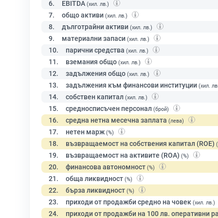
6.
EBITDA
(хил. лв.)
7.
общо активи
(хил. лв.)
8.
дълготрайни активи
(хил. лв.)
9.
материални запаси
(хил. лв.)
10.
парични средства
(хил. лв.)
11.
вземания общо
(хил. лв.)
12.
задължения общо
(хил. лв.)
13.
задължения към финансови институции
(хил. лв
14.
собствен капитал
(хил. лв.)
15.
средносписъчен персонал
(брой)
16.
средна нетна месечна заплата
(лева)
17.
нетен марж
(%)
18.
възвращаемост на собствения капитал (ROE)
19.
възвращаемост на активите (ROA)
(%)
20.
финансова автономност
(%)
21.
обща ликвидност
(%)
22.
бърза ликвидност
(%)
23.
приходи от продажби средно на човек
(хил. лв.)
24.
приходи от продажби на 100 лв. оперативни р