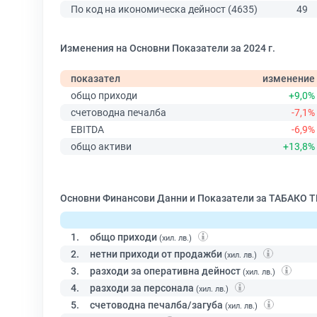
По код на икономическа дейност (4635)
49
Изменения на Основни Показатели за 2024 г.
показател
изменение
общо приходи
+9,0%
счетоводна печалба
-7,1%
EBITDA
-6,9%
общо активи
+13,8%
Основни Финансови Данни и Показатели за ТАБАК
1.
общо приходи
(хил. лв.)
2.
нетни приходи от продажби
(хил. лв.)
3.
разходи за оперативна дейност
(хил. лв.)
4.
разходи за персонала
(хил. лв.)
5.
счетоводна печалба/загуба
(хил. лв.)