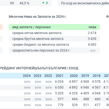
8
99
49,5 %
По код на икономическа дейн
Месечни Нива на Заплати за 2024 г.
Ф
вид заплата / персонал
лева
средна нетна месечна заплата
2 674
средна брутна месечна заплата
3 439
среден бюджет за месечна заплата
4 083
0
средносписъчен персонал за 2024 г.
О ТРЕЙДИНГ ИНТЕРНЕЙШЪНЪЛ БЪЛГАРИЯ | ЕООД
2024
2023
2022
2021
2020
2019
2018
20