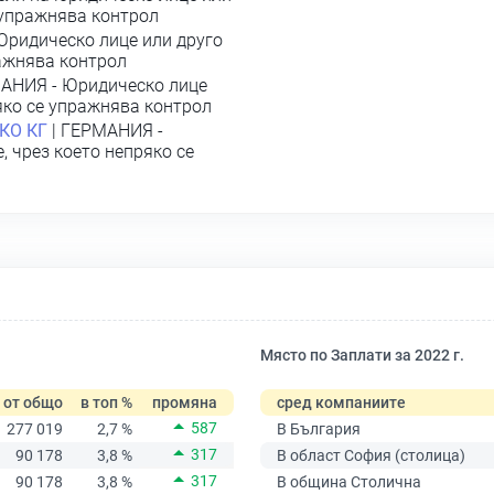
 упражнява контрол
Юридическо лице или друго
ражнява контрол
АНИЯ - Юридическо лице
яко се упражнява контрол
КО КГ
| ГЕРМАНИЯ -
 чрез което непряко се
Място по Заплати за 2022 г.
от общо
в топ %
промяна
сред компаниите
587
277 019
2,7 %
В България
317
90 178
3,8 %
В област София (столица)
317
90 178
3,8 %
В община Столична