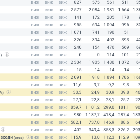
.)
(%)
азходи
(лева)