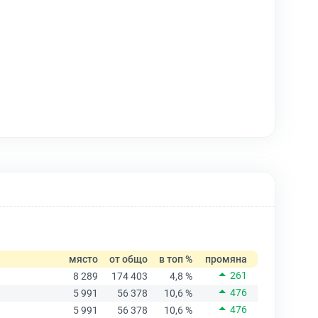
място
от общо
в топ %
промяна
261
8 289
174 403
4,8 %
476
5 991
56 378
10,6 %
476
5 991
56 378
10,6 %