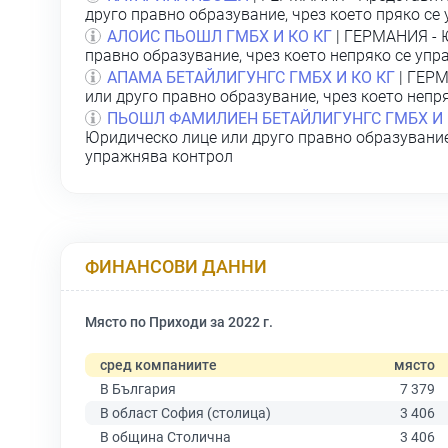
друго правно образувание, чрез което пряко се
АЛОИС ПЬОШЛ ГМБХ И КО КГ
| ГЕРМАНИЯ - 
правно образувание, чрез което непряко се уп
АПАМА БЕТАЙЛИГУНГС ГМБХ И КО КГ
| ГЕРМ
или друго правно образувание, чрез което непр
ПЬОШЛ ФАМИЛИЕН БЕТАЙЛИГУНГС ГМБХ И 
Юридическо лице или друго правно образувание,
упражнява контрол
ФИНАНСОВИ ДАННИ
Място по Приходи за 2022 г.
сред компаниите
място
В България
7 379
В област София (столица)
3 406
В община Столична
3 406