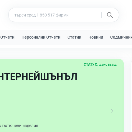
 Отчети
Персонални Отчети
Статии
Новини
Седмични
СТАТУС:
действащ
ИНТЕРНЕЙШЪНЪЛ
с тютюневи изделия