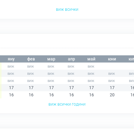
виж всички
яну
фев
мар
апр
май
юни
юл
17
17
17
17
17
17
1
16
16
16
16
16
20
1
виж всички години