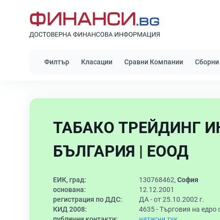
Филтър
Класации
Сравни Компании
Сборни
ТАБАКО ТРЕЙДИНГ 
БЪЛГАРИЯ | ЕООД
ЕИК, град:
130768462,
София
основана:
12.12.2001
регистрация по ДДС:
ДА - от 25.10.2002 г.
КИД 2008:
4635 -
Търговия на едро 
публични контакти:
натисни тук