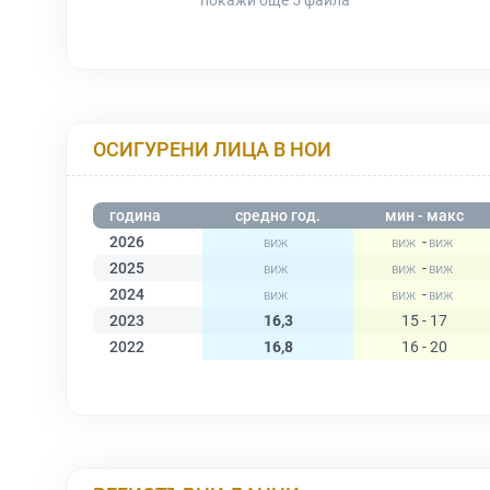
покажи още 5
файла
ОСИГУРЕНИ ЛИЦА В НОИ
година
средно год.
мин - макс
2026
-
2025
-
2024
-
2023
16,3
15 - 17
2022
16,8
16 - 20