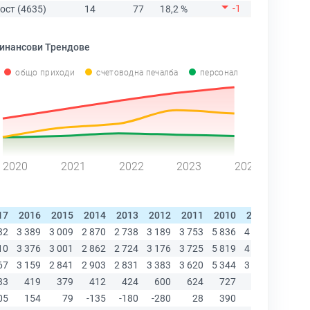
-1
ост (4635)
14
77
18,2 %
инансови Трендове
общо приходи
счетоводна печалба
персонал
2020
2021
2022
2023
2024
17
2016
2015
2014
2013
2012
2011
2010
2009
2008