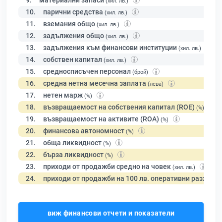
9.
материални запаси
(хил. лв.)
10.
парични средства
(хил. лв.)
11.
вземания общо
(хил. лв.)
12.
задължения общо
(хил. лв.)
13.
задължения към финансови институции
(хил. лв.)
14.
собствен капитал
(хил. лв.)
15.
средносписъчен персонал
(брой)
16.
средна нетна месечна заплата
(лева)
17.
нетен марж
(%)
18.
възвращаемост на собствения капитал (ROE)
(%)
19.
възвращаемост на активите (ROA)
(%)
20.
финансова автономност
(%)
21.
обща ликвидност
(%)
22.
бърза ликвидност
(%)
23.
приходи от продажби средно на човек
(хил. лв.)
24.
приходи от продажби на 100 лв. оперативни разходи
виж финансови отчети и показатели