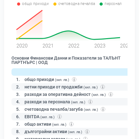
общо приходи
счетоводна печалба
персонал
0
2020
2021
2022
2023
2024
Основни Финансови Данни и Показатели за ТАЛЪНТ
ПАРТНЪРС | ООД
1.
общо приходи
(хил. лв.)
2.
нетни приходи от продажби
(хил. лв.)
3.
разходи за оперативна дейност
(хил. лв.)
4.
разходи за персонала
(хил. лв.)
5.
счетоводна печалба/загуба
(хил. лв.)
6.
EBITDA
(хил. лв.)
7.
общо активи
(хил. лв.)
8.
дълготрайни активи
(хил. лв.)