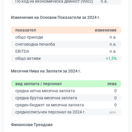
По код на икономическа дейност (9002)
n.a.
Изменения на Основни Показатели за 2024 г.
показател
изменение
общо приходи
n.a.
счетоводна печалба
n.a.
EBITDA
n.a.
общо активи
+1,5%
Месечни Нива на Заплати за 2024 г.
вид заплата / персонал
лева
средна нетна месечна заплата
0
средна брутна месечна заплата
0
среден бюджет за месечна заплата
0
средносписъчен персонал за 2024 г.
Финансови Трендове