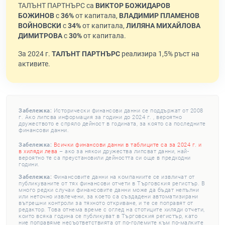
ТАЛЪНТ ПАРТНЪРС са
ВИКТОР БОЖИДАРОВ
БОЖИНОВ
с
36%
от капитала,
ВЛАДИМИР ПЛАМЕНОВ
ВОЙНОВСКИ
с
34%
от капитала,
ЛИЛЯНА МИХАЙЛОВА
ДИМИТРОВА
с
30%
от капитала.
За 2024 г.
ТАЛЪНТ ПАРТНЪРС
реализира 1,5% ръст на
активите.
Забележка:
Исторически финансови данни се поддържат от 2008
г. Ако липсва информация за години до 2024 г. , вероятно
дружеството е спряло дейност в годината, за която са последните
финансови данни.
Забележка:
Всички финансови данни в таблиците са за 2024 г. и
в хиляди лева
– ако за някои дружества липсват данни, най-
вероятно те са преустановили дейността си още в предходни
години.
Забележка:
Финансовите данни на компаниите се извличат от
публикуваните от тях финансови отчети в Търговския регистър. В
много редки случаи финансовите данни може да бъдат непълни
или неточно извлечени, за което са създадени автоматизирани
вътрешни контроли за тяхното откриване, и те се поправят от
редактор. Това отнема време с оглед на стотиците хиляди отчети,
които всяка година се публикуват в Търговския регистър, като
ние поправяме несъответствията от по-големите към по-малките