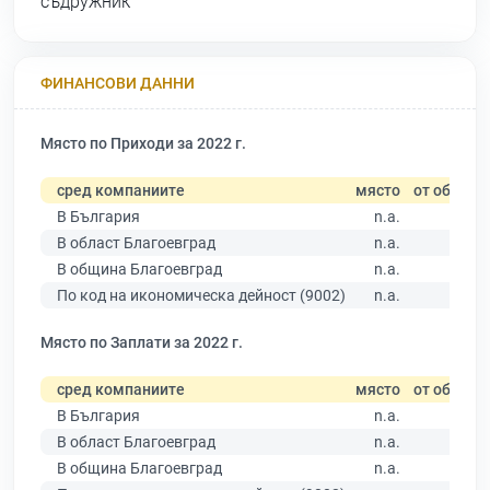
съдружник
ФИНАНСОВИ ДАННИ
Място по Приходи за 2022 г.
сред компаниите
място
от общо
В България
n.a.
В област Благоевград
n.a.
В община Благоевград
n.a.
По код на икономическа дейност (9002)
n.a.
Място по Заплати за 2022 г.
сред компаниите
място
от общо
В България
n.a.
В област Благоевград
n.a.
В община Благоевград
n.a.