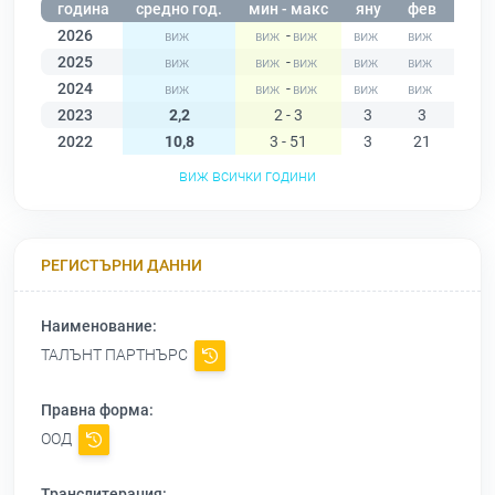
година
средно год.
мин - макс
яну
фев
мар
2026
-
2025
-
2024
-
2023
2,2
2 - 3
3
3
2
2022
10,8
3 - 51
3
21
29
виж всички години
РЕГИСТЪРНИ ДАННИ
Наименование:
ТАЛЪНТ ПАРТНЪРС
Правна форма:
ООД
Транслитерация: