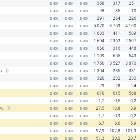
.)
(%)