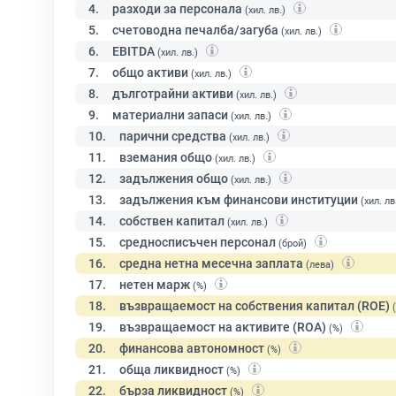
4.
разходи за персонала
(хил. лв.)
5.
счетоводна печалба/загуба
(хил. лв.)
6.
EBITDA
(хил. лв.)
7.
общо активи
(хил. лв.)
8.
дълготрайни активи
(хил. лв.)
9.
материални запаси
(хил. лв.)
10.
парични средства
(хил. лв.)
11.
вземания общо
(хил. лв.)
12.
задължения общо
(хил. лв.)
13.
задължения към финансови институции
(хил. лв
14.
собствен капитал
(хил. лв.)
15.
средносписъчен персонал
(брой)
16.
средна нетна месечна заплата
(лева)
17.
нетен марж
(%)
18.
възвращаемост на собствения капитал (ROE)
19.
възвращаемост на активите (ROA)
(%)
20.
финансова автономност
(%)
21.
обща ликвидност
(%)
22.
бърза ликвидност
(%)