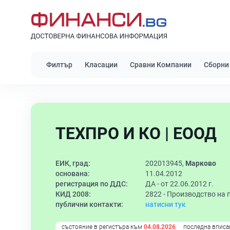
Филтър
Класации
Сравни Компании
Сборни
ТЕХПРО И КО | ЕООД
ЕИК, град:
202013945,
Марково
основана:
11.04.2012
регистрация по ДДС:
ДА - от 22.06.2012 г.
КИД 2008:
2822 -
Производство на 
публични контакти:
натисни тук
състояние в регистъра към
04.08.2026
последна вписа