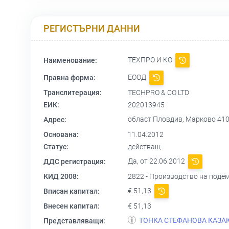
РЕГИСТЪРНИ ДАННИ
ТЕХПРО И КО
Наименование:
ЕООД
Правна форма:
Транслитерация:
TECHPRO & CO LTD
ЕИК:
202013945
област Пловдив, Марково 4108, ж
Адрес:
Основана:
11.04.2012
Статус:
действащ
Да, от 22.06.2012
ДДС регистрация:
КИД 2008:
2822 - Производство на под
€ 51,13
Вписан капитал:
Внесен капитал:
€ 51,13
ТОНКА СТЕФАНОВА КАЗА
Представляващи: