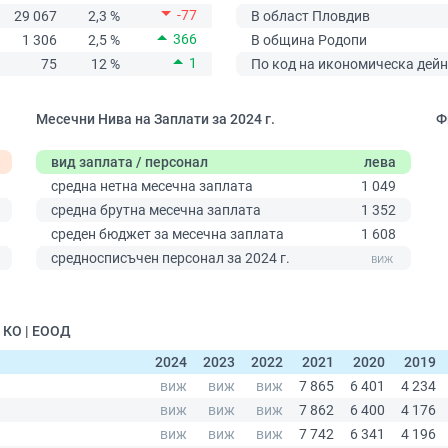
-77
29 067
2,3 %
В област Пловдив
366
1 306
2,5 %
В община Родопи
1
75
12 %
По код на икономическа дейн
Месечни Нива на Заплати за 2024 г.
Ф
вид заплата / персонал
лева
средна нетна месечна заплата
1 049
средна брутна месечна заплата
1 352
среден бюджет за месечна заплата
1 608
0
средносписъчен персонал за 2024 г.
 КО | ЕООД
2024
2023
2022
2021
2020
2019