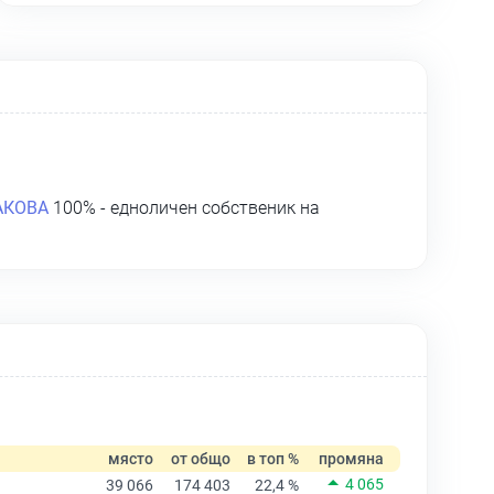
АКОВА
100% - едноличен собственик на
място
от общо
в топ %
промяна
4 065
39 066
174 403
22,4 %