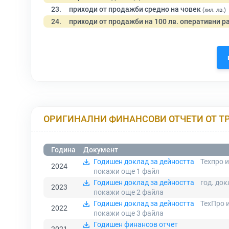
23.
приходи от продажби средно на човек
(хил. лв.)
24.
приходи от продажби на 100 лв. оперативни р
ОРИГИНАЛНИ ФИНАНСОВИ ОТЧЕТИ ОТ Т
Година
Документ
Годишен доклад за дейността
Техпро и
2024
покажи още 1
файл
Годишен доклад за дейността
год. док
2023
покажи още 2
файла
Годишен доклад за дейността
ТехПро и
2022
покажи още 3
файла
Годишен финансов отчет