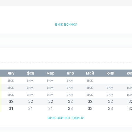
виж всички
яну
фев
мар
апр
май
юни
юл
32
32
32
32
32
32
3
31
31
31
33
33
33
3
виж всички години