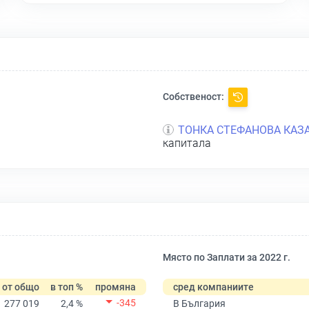
Собственост:
ТОНКА СТЕФАНОВА КАЗ
капитала
Място по Заплати за 2022 г.
от общо
в топ %
промяна
сред компаниите
-345
277 019
2,4 %
В България