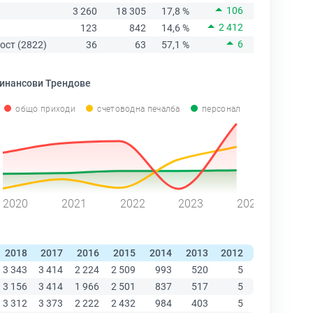
106
3 260
18 305
17,8 %
2 412
123
842
14,6 %
6
ост (2822)
36
63
57,1 %
инансови Трендове
общо приходи
счетоводна печалба
персонал
2020
2021
2022
2023
2024
2018
2017
2016
2015
2014
2013
2012