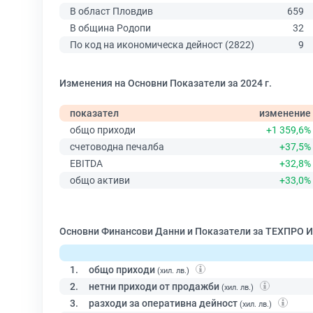
В област Пловдив
659
В община Родопи
32
По код на икономическа дейност (2822)
9
Изменения на Основни Показатели за 2024 г.
показател
изменение
общо приходи
+1 359,6%
счетоводна печалба
+37,5%
EBITDA
+32,8%
общо активи
+33,0%
Основни Финансови Данни и Показатели за ТЕХПРО И
1.
общо приходи
(хил. лв.)
2.
нетни приходи от продажби
(хил. лв.)
3.
разходи за оперативна дейност
(хил. лв.)