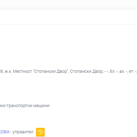
.к. Местност "Стопански Двор", Стопански Двор, - -, бл. -, вх. -, ет. -,
емно-транспортни машини
КОВА
- управител