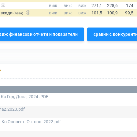
азходи
(лева)
виж финансови отчети и показатели
сравни с конкурент
Р
 Ко Год, Докл, 2024 .PDF
лад 2023.pdf
 Ко Оповест. Сч. пол. 2022.pdf