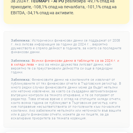
За 2024 г.
ТЕОМАРТ - АГРО
реализира -49,1% спад на
приходите, -108,1% спад на печалбата, -101,1% спад на
EBITDA, -34,1% спад на активите.
Забележка:
Исторически финансови данни се поддържат от 2008
г. Ако липсва информация за години до 2024 г. , вероятно
дружеството е спряло дейност в годината, за която са последните
финансови данни.
Забележка:
Всички финансови данни в таблиците са за 2024 г. и
в хиляди лева
– ако за някои дружества липсват данни, най-
вероятно те са преустановили дейността си още в предходни
години.
Забележка:
Финансовите данни на компаниите се извличат от
публикуваните от тях финансови отчети в Търговския регистър. В
много редки случаи финансовите данни може да бъдат непълни
или неточно извлечени, за което са създадени автоматизирани
вътрешни контроли за тяхното откриване, и те се поправят от
редактор. Това отнема време с оглед на стотиците хиляди отчети,
които всяка година се публикуват в Търговския регистър, като
ние поправяме несъответствията от по-големите към по-малките
компании. Ако забележите непълноти или неточности във вашите
или в други финансови отчети, можете да ни пишете, за да
ескалираме приоритета за тяхната корекция.