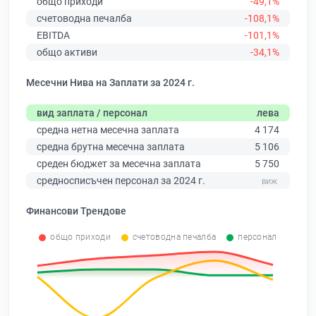
общо приходи
-49,1%
счетоводна печалба
-108,1%
EBITDA
-101,1%
общо активи
-34,1%
Месечни Нива на Заплати за 2024 г.
вид заплата / персонал
лева
средна нетна месечна заплата
4 174
средна брутна месечна заплата
5 106
среден бюджет за месечна заплата
5 750
средносписъчен персонал за 2024 г.
Финансови Трендове
общо приходи
счетоводна печалба
персонал