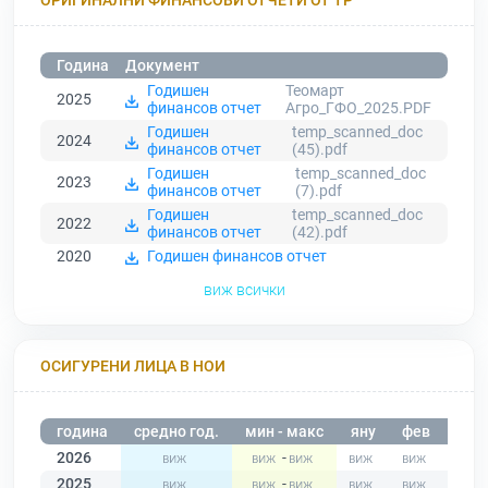
Година
Документ
Годишен
Теомарт
2025
финансов отчет
Агро_ГФО_2025.PDF
Годишен
temp_scanned_doc
2024
финансов отчет
(45).pdf
Годишен
temp_scanned_doc
2023
финансов отчет
(7).pdf
Годишен
temp_scanned_doc
2022
финансов отчет
(42).pdf
2020
Годишен финансов отчет
виж всички
ОСИГУРЕНИ ЛИЦА В НОИ
година
средно год.
мин - макс
яну
фев
мар
2026
-
2025
-