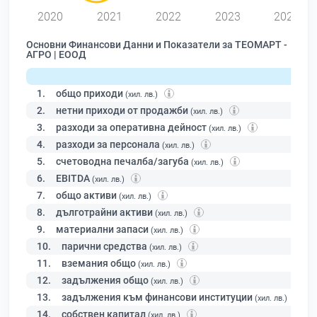
2020
2021
2022
2023
2024
Основни Финансови Данни и Показатели за ТЕОМАРТ -
АГРО | ЕООД
1.
общо приходи
(хил. лв.)
2.
нетни приходи от продажби
(хил. лв.)
3.
разходи за оперативна дейност
(хил. лв.)
4.
разходи за персонала
(хил. лв.)
5.
счетоводна печалба/загуба
(хил. лв.)
6.
EBITDA
(хил. лв.)
7.
общо активи
(хил. лв.)
8.
дълготрайни активи
(хил. лв.)
9.
материални запаси
(хил. лв.)
10.
парични средства
(хил. лв.)
11.
вземания общо
(хил. лв.)
12.
задължения общо
(хил. лв.)
13.
задължения към финансови институции
(хил. лв.)
14.
собствен капитал
(хил. лв.)