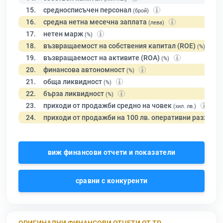
15.
средносписъчен персонал
(брой)
16.
средна нетна месечна заплата
(лева)
17.
нетен марж
(%)
18.
възвращаемост на собствения капитал (ROE)
(%)
19.
възвращаемост на активите (ROA)
(%)
20.
финансова автономност
(%)
21.
обща ликвидност
(%)
22.
бърза ликвидност
(%)
23.
приходи от продажби средно на човек
(хил. лв.)
24.
приходи от продажби на 100 лв. оперативни разходи
виж финансови отчети и показатели
сравни с конкуренти
ОРИГИНАЛНИ ФИНАНСОВИ ОТЧЕТИ ОТ ТР