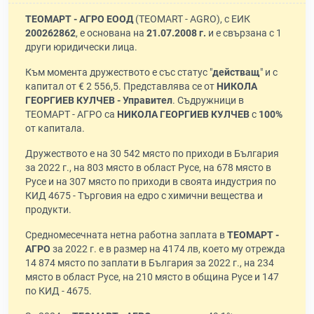
ТЕОМАРТ - АГРО ЕООД
(TEOMART - AGRO), с ЕИК
200262862
, е основана на
21.07.2008 г.
и е свързана с 1
други юридически лица.
Към момента дружеството е със статус "
действащ
" и с
капитал от € 2 556,5. Представлява се от
НИКОЛА
ГЕОРГИЕВ КУЛЧЕВ - Управител
. Съдружници в
ТЕОМАРТ - АГРО са
НИКОЛА ГЕОРГИЕВ КУЛЧЕВ
с
100%
от капитала.
Дружеството е на 30 542 място по приходи в България
за 2022 г., на 803 място в област Русе, на 678 място в
Русе и на 307 място по приходи в своята индустрия по
КИД 4675 - Търговия на едро с химични вещества и
продукти.
Средномесечната нетна работна заплата в
ТЕОМАРТ -
АГРО
за 2022 г. е в размер на 4174 лв, което му отрежда
14 874 място по заплати в България за 2022 г., на 234
място в област Русе, на 210 място в община Русе и 147
по КИД - 4675.