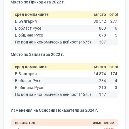
Място по Приходи за 2022 г.
сред компаниите
място
от общо
В България
30 542
277 019
В област Русе
803
6 851
В община Русе
678
5 883
По код на икономическа дейност (4675)
307
616
Място по Заплати за 2022 г.
сред компаниите
място
от общо
В България
14 874
174 403
В област Русе
234
4 390
В община Русе
210
3 764
По код на икономическа дейност (4675)
147
457
Изменения на Основни Показатели за 2024 г.
показател
изменение