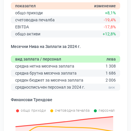
показател
изменение
общо приходи
+8,1%
счетоводна печалба
-19,4%
EBITDA
-17,8%
общо активи
+12,8%
Месечни Нива на Заплати за 2024 г.
вид заплата / персонал
лева
средна нетна месечна заплата
1 308
средна брутна месечна заплата
1 686
среден бюджет за месечна заплата
2 006
средносписъчен персонал за 2024 г.
Финансови Трендове
общо приходи
счетоводна печалба
персонал