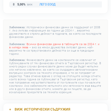
8
5,00%
ЛЕГО ЕООД
Забележка:
Исторически финансови данни се поддържат от 2008
г. Ако липсва информация за години до 2024 г. , вероятно
дружеството е спряло дейност в годината, за която са последните
финансови данни.
Забележка:
Всички финансови данни в таблиците са за 2024 г. и
в хиляди лева
– ако за някои дружества липсват данни, най-
вероятно те са преустановили дейността си още в предходни
години.
Забележка:
Финансовите данни на компаниите се извличат от
публикуваните от тях финансови отчети в Търговския регистър. В
много редки случаи финансовите данни може да бъдат непълни
или неточно извлечени, за което са създадени автоматизирани
вътрешни контроли за тяхното откриване, и те се поправят от
редактор. Това отнема време с оглед на стотиците хиляди отчети,
които всяка година се публикуват в Търговския регистър, като
ние поправяме несъответствията от по-големите към по-малките
компании. Ако забележите непълноти или неточности във вашите
или в други финансови отчети, можете да ни пишете, за да
ескалираме приоритета за тяхната корекция.
ВИЖ
ИСТОРИЧЕСКИ СЪДРУЖИЯ