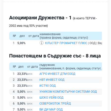
Асоциирани Дружества - 1
(в които ТЕРУМ -
2002 има под 50% участие)
наименование
№
дял
от дата
(правна форма, седалище, статус)
1
5,00%
КЛЪСТЕР ПРОМАРКЕТ ПЛЮС
| ООД | Варна |
б
Понастоящем в Съдружие със - 8 лица
съдружник
№
дял
от дата
(наименование, п. форма, седалище, статус / физи
1
23,33%
АГРО ИНВЕСТ ДТМ ЕООД
2
23,33%
НВТ ИНВЕСТ ООД
3
23,33%
ИСТ90 ООД
4
5,00%
УНИКОМ КОМПЮТЪРНИ СИСТЕМИ ООД
5
5,00%
ШОКО УЕЙВ ООД
6
5,00%
СЕВЕРОИЗТОК ТРЕЙД
7
5,00%
ВИ ДИ МАР ООД