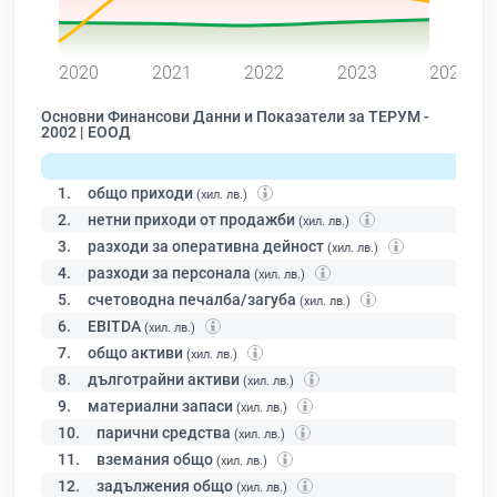
0
2020
2021
2022
2023
2024
Основни Финансови Данни и Показатели за ТЕРУМ -
2002 | ЕООД
1.
общо приходи
(хил. лв.)
2.
нетни приходи от продажби
(хил. лв.)
3.
разходи за оперативна дейност
(хил. лв.)
4.
разходи за персонала
(хил. лв.)
5.
счетоводна печалба/загуба
(хил. лв.)
6.
EBITDA
(хил. лв.)
7.
общо активи
(хил. лв.)
8.
дълготрайни активи
(хил. лв.)
9.
материални запаси
(хил. лв.)
10.
парични средства
(хил. лв.)
11.
вземания общо
(хил. лв.)
12.
задължения общо
(хил. лв.)