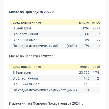
Място по Приходи за 2022 г.
сред компаниите
място
от общо
В България
6 036
277 019
В област Ямбол
66
3 206
В община Ямбол
59
2 409
По код на икономическа дейност (4639)
79
639
Място по Заплати за 2022 г.
сред компаниите
място
от общо
В България
23 755
174 403
В област Ямбол
176
2 005
В община Ямбол
140
1 555
По код на икономическа дейност (4639)
64
503
Изменения на Основни Показатели за 2024 г.