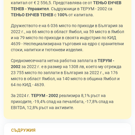
капитал от € 2 556,5. Представлява се от
ТЕНЬО ЕНЧЕВ
ТЕНЕВ - Управител
. Съдружници в ТЕРУМ - 2002 са
ТЕНЬО ЕНЧЕВ ТЕНЕВ
с
100%
от капитала.
Дружеството е на 6 036 място по приходи в България за
2022 г., на 66 място в област Ямбол, на 59 място в Ямбол
и на 79 място по приходи в своята индустрия по КИД
4639 - Неспециализирана търговия на едро с хранителни
стоки, напитки и тютюневи изделия.
Средномесечната нетна работна заплата в
ТЕРУМ -
2002
за 2022 г. е в размер на 1308 лв, което му отрежда
23 755 място по заплати в България за 2022 г., на 176
място в област Ямбол, на 140 място в община Ямбол и
64 по КИД - 4639.
За 2024 г.
ТЕРУМ - 2002
реализира 8,1% ръст на
приходите, -19,4% спад на печалбата, -17,8% спад на
EBITDA, 12,8% ръст на активите.
СЪДРУЖИЯ