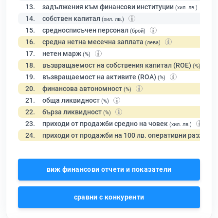
13.
задължения към финансови институции
(хил. лв.)
14.
собствен капитал
(хил. лв.)
15.
средносписъчен персонал
(брой)
16.
средна нетна месечна заплата
(лева)
17.
нетен марж
(%)
18.
възвращаемост на собствения капитал (ROE)
(%)
19.
възвращаемост на активите (ROA)
(%)
20.
финансова автономност
(%)
21.
обща ликвидност
(%)
22.
бърза ликвидност
(%)
23.
приходи от продажби средно на човек
(хил. лв.)
24.
приходи от продажби на 100 лв. оперативни разходи
виж финансови отчети и показатели
сравни с конкуренти