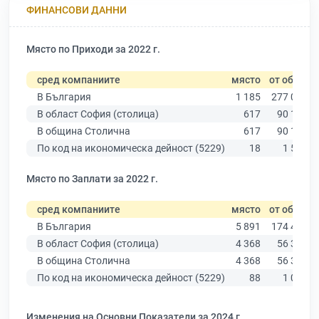
ФИНАНСОВИ ДАННИ
Място по Приходи за 2022 г.
сред компаниите
място
от общо
В България
1 185
277 019
В област София (столица)
617
90 178
В община Столична
617
90 178
По код на икономическа дейност (5229)
18
1 558
Място по Заплати за 2022 г.
сред компаниите
място
от общо
В България
5 891
174 403
В област София (столица)
4 368
56 378
В община Столична
4 368
56 378
По код на икономическа дейност (5229)
88
1 021
Изменения на Основни Показатели за 2024 г.