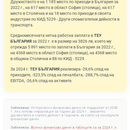
Дружеството е на 1 185 място по приходи в България за
2022 г., на 617 място в област София (столица), на 617
място в Столична и на 18 място по приходи в своята
индустрия по КИД 5229 - Други спомагателни дейности в
транспорта.
Средномесечната нетна работна заплата в
ТЕУ
БЪЛГАРИЯ
за 2022 г. е в размер на 3826 лв, което му
отрежда 5 891 място по заплати в България за 2022 г.,
на 4368 място в област София (столица), на 4368 място
в община Столична и 88 по КИД - 5229.
За 2024 г.
ТЕУ БЪЛГАРИЯ
реализира -29,6% спад на
приходите, -323,5% спад на печалбата, -288,7% спад на
EBITDA, -26,6% спад на активите.
Забележка:
Исторически финансови данни се поддържат от 2008
г. Ако липсва информация за години до 2024 г. , вероятно
дружеството е спряло дейност в годината, за която са последните
финансови данни.
Забележка:
Всички финансови данни в таблиците са за 2024 г. и