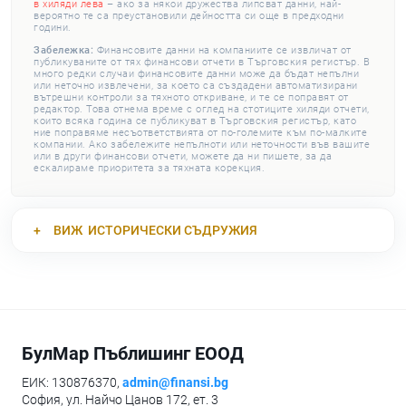
в хиляди лева
– ако за някои дружества липсват данни, най-
вероятно те са преустановили дейността си още в предходни
години.
Забележка:
Финансовите данни на компаниите се извличат от
публикуваните от тях финансови отчети в Търговския регистър. В
много редки случаи финансовите данни може да бъдат непълни
или неточно извлечени, за което са създадени автоматизирани
вътрешни контроли за тяхното откриване, и те се поправят от
редактор. Това отнема време с оглед на стотиците хиляди отчети,
които всяка година се публикуват в Търговския регистър, като
ние поправяме несъответствията от по-големите към по-малките
компании. Ако забележите непълноти или неточности във вашите
или в други финансови отчети, можете да ни пишете, за да
ескалираме приоритета за тяхната корекция.
ВИЖ
ИСТОРИЧЕСКИ СЪДРУЖИЯ
БулМар Пъблишинг ЕООД
ЕИК: 130876370,
admin@finansi.bg
София, ул. Найчо Цанов 172, ет. 3