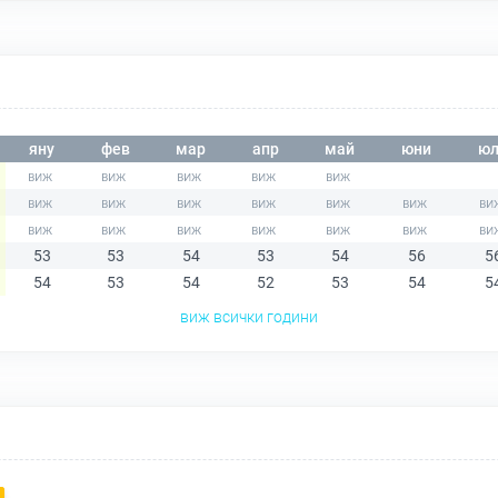
яну
фев
мар
апр
май
юни
юл
53
53
54
53
54
56
5
54
53
54
52
53
54
5
виж всички години