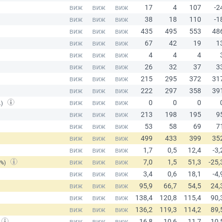
.)
(%)