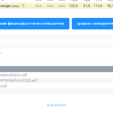
азходи
(лева)
виж финансови отчети и показатели
сравни с конкурент
Р
юритиВарна.pdf
РИТИ ВАРНА ЕООД.pdf
O.pdf
виж всички