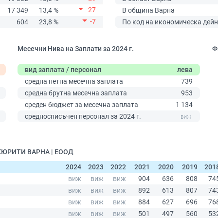
-27
17 349
13,4 %
В община Варна
-7
604
23,8 %
По код на икономическа дейн
Месечни Нива на Заплати за 2024 г.
Ф
вид заплата / персонал
лева
средна нетна месечна заплата
739
средна брутна месечна заплата
953
среден бюджет за месечна заплата
1 134
0
средносписъчен персонал за 2024 г.
ЕКЮРИТИ ВАРНА | ЕООД
2024
2023
2022
2021
2020
2019
201