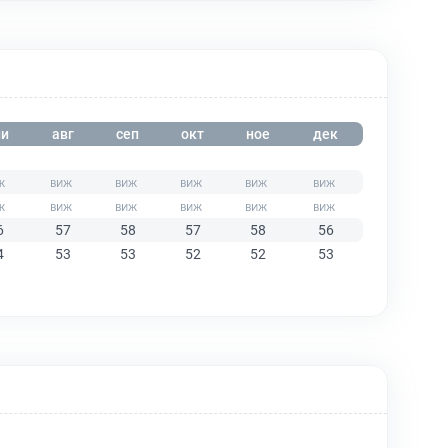
и
авг
сеп
окт
ное
дек
6
57
58
57
58
56
4
53
53
52
52
53