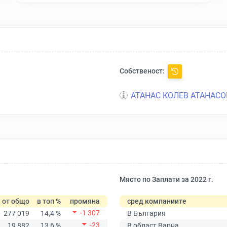
Собственост:
АТАНАС КОЛЕВ АТАНАСО
Място по Заплати за 2022 г.
от общо
в топ %
промяна
сред компаниите
-1 307
277 019
14,4 %
В България
-23
19 882
13,6 %
В област Варна