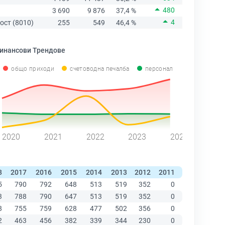
480
3 690
9 876
37,4 %
4
ост (8010)
255
549
46,4 %
инансови Трендове
общо приходи
счетоводна печалба
персонал
2020
2021
2022
2023
2024
8
2017
2016
2015
2014
2013
2012
2011