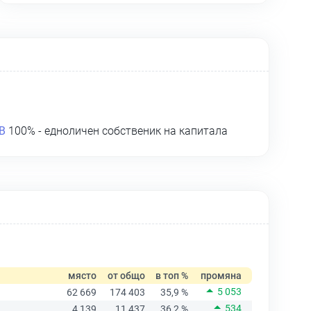
В
100% - едноличен собственик на капитала
място
от общо
в топ %
промяна
5 053
62 669
174 403
35,9 %
534
4 139
11 437
36,2 %