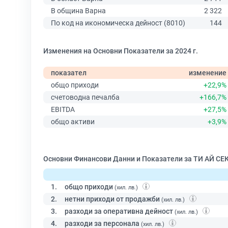
В община Варна
2 322
По код на икономическа дейност (8010)
144
Изменения на Основни Показатели за 2024 г.
показател
изменение
общо приходи
+22,9%
счетоводна печалба
+166,7%
EBITDA
+27,5%
общо активи
+3,9%
Основни Финансови Данни и Показатели за ТИ АЙ С
1.
общо приходи
(хил. лв.)
2.
нетни приходи от продажби
(хил. лв.)
3.
разходи за оперативна дейност
(хил. лв.)
4.
разходи за персонала
(хил. лв.)