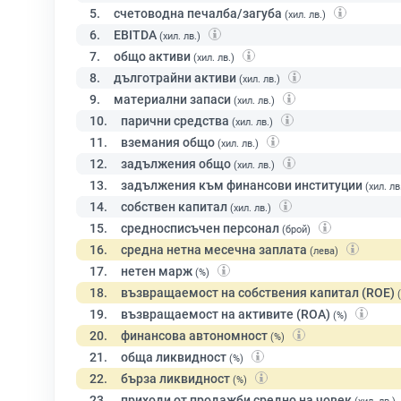
5.
счетоводна печалба/загуба
(хил. лв.)
6.
EBITDA
(хил. лв.)
7.
общо активи
(хил. лв.)
8.
дълготрайни активи
(хил. лв.)
9.
материални запаси
(хил. лв.)
10.
парични средства
(хил. лв.)
11.
вземания общо
(хил. лв.)
12.
задължения общо
(хил. лв.)
13.
задължения към финансови институции
(хил. лв
14.
собствен капитал
(хил. лв.)
15.
средносписъчен персонал
(брой)
16.
средна нетна месечна заплата
(лева)
17.
нетен марж
(%)
18.
възвращаемост на собствения капитал (ROE)
19.
възвращаемост на активите (ROA)
(%)
20.
финансова автономност
(%)
21.
обща ликвидност
(%)
22.
бърза ликвидност
(%)
23.
приходи от продажби средно на човек