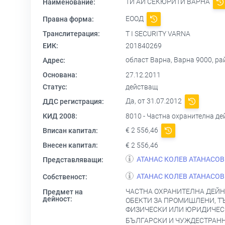
ТИ АЙ СЕКЮРИТИ ВАРНА
Наименование:
ЕООД
Правна форма:
Транслитерация:
T I SECURITY VARNA
ЕИК:
201840269
област Варна, Варна 9000, райо
Адрес:
Основана:
27.12.2011
Статус:
действащ
Да, от 31.07.2012
ДДС регистрация:
КИД 2008:
8010 - Частна охранителна де
€ 2 556,46
Вписан капитал:
Внесен капитал:
€ 2 556,46
АТАНАС КОЛЕВ АТАНАСОВ
Представляващи:
АТАНАС КОЛЕВ АТАНАСОВ
Собственост:
ЧАСТНА ОХРАНИТЕЛНА ДЕЙН
Предмет на
дейност:
ОБЕКТИ ЗА ПРОМИШЛЕНИ, Т
ФИЗИЧЕСКИ ИЛИ ЮРИДИЧЕСК
БЪЛГАРСКИ И ЧУЖДЕСТРАНН