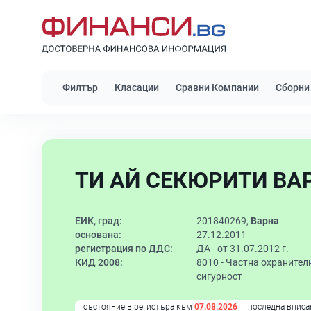
Филтър
Класации
Сравни Компании
Сборни
ТИ АЙ СЕКЮРИТИ ВАР
ЕИК, град:
201840269,
Варна
основана:
27.12.2011
регистрация по ДДС:
ДА - от 31.07.2012 г.
КИД 2008:
8010 -
Частна охранителн
сигурност
състояние в регистъра към
07.08.2026
последна вписа