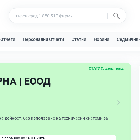
 Отчети
Персонални Отчети
Статии
Новини
Седмични
СТАТУС:
действащ
НА | ЕООД
а дейност, без използване на технически системи за
на промяна на
16.01.2026