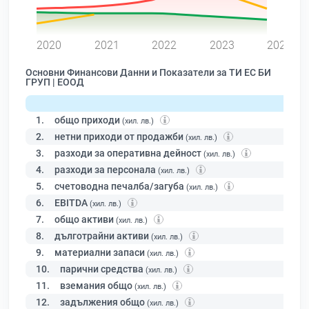
0
2020
2021
2022
2023
2024
Основни Финансови Данни и Показатели за ТИ ЕС БИ
ГРУП | ЕООД
1.
общо приходи
(хил. лв.)
2.
нетни приходи от продажби
(хил. лв.)
3.
разходи за оперативна дейност
(хил. лв.)
4.
разходи за персонала
(хил. лв.)
5.
счетоводна печалба/загуба
(хил. лв.)
6.
EBITDA
(хил. лв.)
7.
общо активи
(хил. лв.)
8.
дълготрайни активи
(хил. лв.)
9.
материални запаси
(хил. лв.)
10.
парични средства
(хил. лв.)
11.
вземания общо
(хил. лв.)
12.
задължения общо
(хил. лв.)