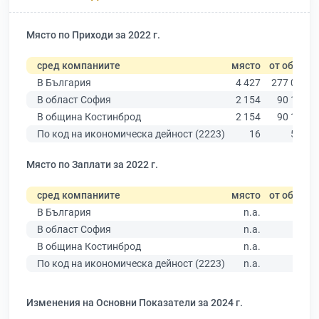
Място по Приходи за 2022 г.
сред компаниите
място
от общо
В България
4 427
277 019
В област София
2 154
90 178
В община Костинброд
2 154
90 178
По код на икономическа дейност (2223)
16
524
Място по Заплати за 2022 г.
сред компаниите
място
от общо
В България
n.a.
В област София
n.a.
В община Костинброд
n.a.
По код на икономическа дейност (2223)
n.a.
Изменения на Основни Показатели за 2024 г.