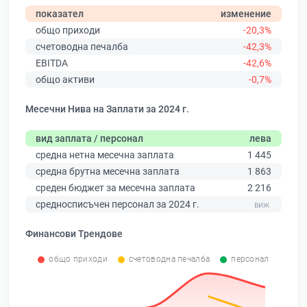
показател
изменение
общо приходи
-20,3%
счетоводна печалба
-42,3%
EBITDA
-42,6%
общо активи
-0,7%
Месечни Нива на Заплати за 2024 г.
вид заплата / персонал
лева
средна нетна месечна заплата
1 445
средна брутна месечна заплата
1 863
среден бюджет за месечна заплата
2 216
средносписъчен персонал за 2024 г.
Финансови Трендове
общо приходи
счетоводна печалба
персонал