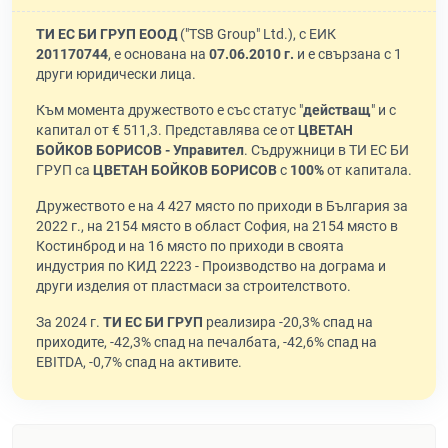
ТИ ЕС БИ ГРУП ЕООД
("TSB Group" Ltd.), с ЕИК
201170744
, е основана на
07.06.2010 г.
и е свързана с 1
други юридически лица.
Към момента дружеството е със статус "
действащ
" и с
капитал от € 511,3. Представлява се от
ЦВЕТАН
БОЙКОВ БОРИСОВ - Управител
. Съдружници в ТИ ЕС БИ
ГРУП са
ЦВЕТАН БОЙКОВ БОРИСОВ
с
100%
от капитала.
Дружеството е на 4 427 място по приходи в България за
2022 г., на 2154 място в област София, на 2154 място в
Костинброд и на 16 място по приходи в своята
индустрия по КИД 2223 - Производство на дограма и
други изделия от пластмаси за строителството.
За 2024 г.
ТИ ЕС БИ ГРУП
реализира -20,3% спад на
приходите, -42,3% спад на печалбата, -42,6% спад на
EBITDA, -0,7% спад на активите.