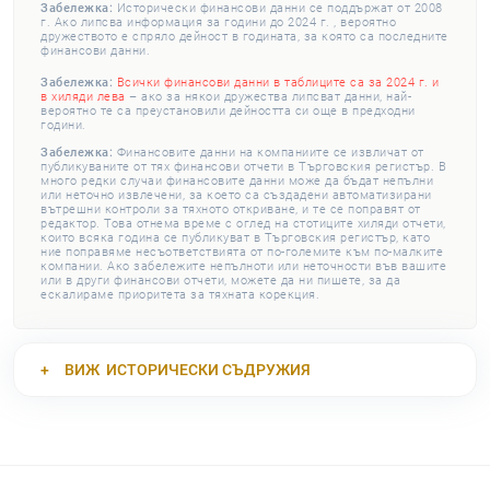
Забележка:
Исторически финансови данни се поддържат от 2008
г. Ако липсва информация за години до 2024 г. , вероятно
дружеството е спряло дейност в годината, за която са последните
финансови данни.
Забележка:
Всички финансови данни в таблиците са за 2024 г. и
в хиляди лева
– ако за някои дружества липсват данни, най-
вероятно те са преустановили дейността си още в предходни
години.
Забележка:
Финансовите данни на компаниите се извличат от
публикуваните от тях финансови отчети в Търговския регистър. В
много редки случаи финансовите данни може да бъдат непълни
или неточно извлечени, за което са създадени автоматизирани
вътрешни контроли за тяхното откриване, и те се поправят от
редактор. Това отнема време с оглед на стотиците хиляди отчети,
които всяка година се публикуват в Търговския регистър, като
ние поправяме несъответствията от по-големите към по-малките
компании. Ако забележите непълноти или неточности във вашите
или в други финансови отчети, можете да ни пишете, за да
ескалираме приоритета за тяхната корекция.
ВИЖ
ИСТОРИЧЕСКИ СЪДРУЖИЯ