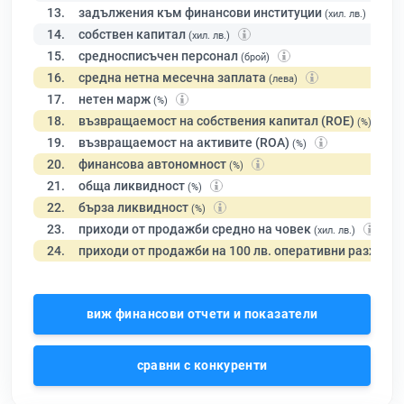
13.
задължения към финансови институции
(хил. лв.)
14.
собствен капитал
(хил. лв.)
15.
средносписъчен персонал
(брой)
16.
средна нетна месечна заплата
(лева)
17.
нетен марж
(%)
18.
възвращаемост на собствения капитал (ROE)
(%)
19.
възвращаемост на активите (ROA)
(%)
20.
финансова автономност
(%)
21.
обща ликвидност
(%)
22.
бърза ликвидност
(%)
23.
приходи от продажби средно на човек
(хил. лв.)
24.
приходи от продажби на 100 лв. оперативни разходи
виж финансови отчети и показатели
сравни с конкуренти