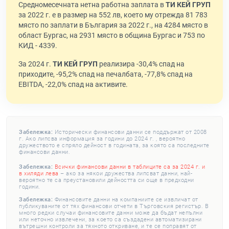
Средномесечната нетна работна заплата в
ТИ КЕЙ ГРУП
за 2022 г. е в размер на 552 лв, което му отрежда 81 783
място по заплати в България за 2022 г., на 4284 място в
област Бургас, на 2931 място в община Бургас и 753 по
КИД - 4339.
За 2024 г.
ТИ КЕЙ ГРУП
реализира -30,4% спад на
приходите, -95,2% спад на печалбата, -77,8% спад на
EBITDA, -22,0% спад на активите.
Забележка:
Исторически финансови данни се поддържат от 2008
г. Ако липсва информация за години до 2024 г. , вероятно
дружеството е спряло дейност в годината, за която са последните
финансови данни.
Забележка:
Всички финансови данни в таблиците са за 2024 г. и
в хиляди лева
– ако за някои дружества липсват данни, най-
вероятно те са преустановили дейността си още в предходни
години.
Забележка:
Финансовите данни на компаниите се извличат от
публикуваните от тях финансови отчети в Търговския регистър. В
много редки случаи финансовите данни може да бъдат непълни
или неточно извлечени, за което са създадени автоматизирани
вътрешни контроли за тяхното откриване, и те се поправят от