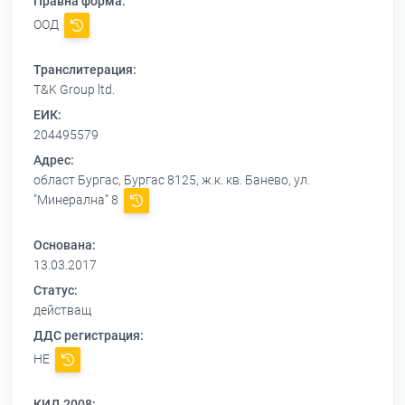
Правна форма:
ООД
Транслитерация:
T&K Group ltd.
ЕИК:
204495579
Адрес:
област Бургас, Бургас 8125, ж.к. кв. Банево, ул.
”Минерална” 8
Основана:
13.03.2017
Статус:
действащ
ДДС регистрация:
НЕ
КИД 2008: