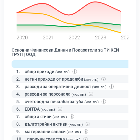
0
2020
2021
2022
2023
2024
Основни Финансови Данни и Показатели за ТИ КЕЙ
ГРУП | ООД
1.
общо приходи
(хил. лв.)
2.
нетни приходи от продажби
(хил. лв.)
3.
разходи за оперативна дейност
(хил. лв.)
4.
разходи за персонала
(хил. лв.)
5.
счетоводна печалба/загуба
(хил. лв.)
6.
EBITDA
(хил. лв.)
7.
общо активи
(хил. лв.)
8.
дълготрайни активи
(хил. лв.)
9.
материални запаси
(хил. лв.)
10.
парични средства
(хил. лв.)