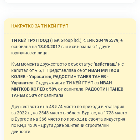
НАКРАТКО ЗА ТИ КЕЙ ГРУП
ТИ КЕЙ ГРУП ООД
(T&K Group ltd.), с ЕИК
204495579
, е
основана на
13.03.2017 г.
и е свързана с 1 други
юридически лица.
Към момента дружеството е със статус "
действащ
" и с
капитал от € 5,1. Представлява се от
ИВАН МИТКОВ
КОЛЕВ - Управител
,
РАДОСТИН ТАНЕВ ТАНЕВ -
Управител
. Съдружници в ТИ КЕЙ ГРУП са
ИВАН
МИТКОВ КОЛЕВ
с
50%
от капитала,
РАДОСТИН ТАНЕВ
ТАНЕВ
с
50%
от капитала.
Дружеството е на 48 574 място по приходи в България
за 2022 г., на 2548 място в област Бургас, на 1728 място
в Бургас и на 366 място по приходи в своята индустрия
по КИД 4339 - Други довършителни строителни
дейности.