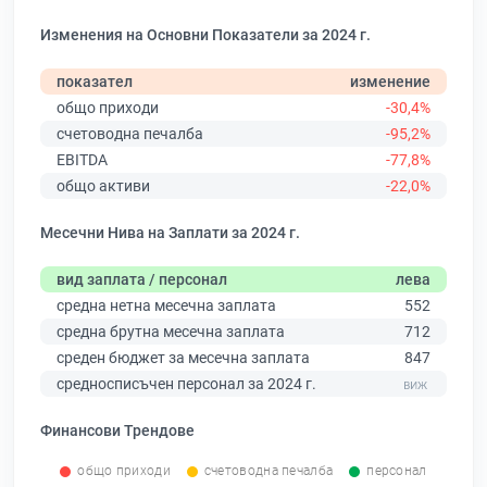
Изменения на Основни Показатели за 2024 г.
показател
изменение
общо приходи
-30,4%
счетоводна печалба
-95,2%
EBITDA
-77,8%
общо активи
-22,0%
Месечни Нива на Заплати за 2024 г.
вид заплата / персонал
лева
средна нетна месечна заплата
552
средна брутна месечна заплата
712
среден бюджет за месечна заплата
847
средносписъчен персонал за 2024 г.
Финансови Трендове
общо приходи
счетоводна печалба
персонал