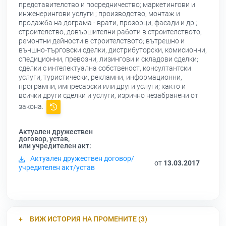
представителство и посредничество; маркетингови и
инженерингови услуги ; производство, монтаж и
продажба на дограма - врати, прозорци, фасади и др.;
строителство, довършителни работи в строителството,
ремонтни дейности в строителството; вътрешно и
външно-търговски сделки, дистрибуторски, комисионни,
спедиционни, превозни, лизингови и складови сделки;
сделки с интелектуална собственост, консултантски
услуги, туристически, рекламни, информационни,
програмни, импресарски или други услуги; както и
всички други сделки и услуги, изрично незабранени от
закона.
Актуален дружествен
договор, устав,
или учредителен акт:
Актуален дружествен договор/
от
13.03.2017
учредителен акт/устав
ВИЖ ИСТОРИЯ НА ПРОМЕНИТЕ (3)