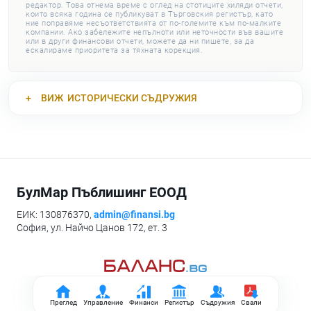
редактор. Това отнема време с оглед на стотиците хиляди отчети,
които всяка година се публикуват в Търговския регистър, като
ние поправяме несъответствията от по-големите към по-малките
компании. Ако забележите непълноти или неточности във вашите
или в други финансови отчети, можете да ни пишете, за да
ескалираме приоритета за тяхната корекция.
ВИЖ
ИСТОРИЧЕСКИ СЪДРУЖИЯ
БулМар Пъблишинг ЕООД
ЕИК: 130876370,
admin@finansi.bg
София, ул. Найчо Цанов 172, ет. 3
Преглед
Управление
Финанси
Регистър
Съдружия
Свали