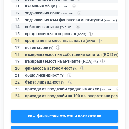
11.
вземания общо
(хил. лв.)
12.
задължения общо
(хил. лв.)
13.
задължения към финансови институции
(хил. лв.)
14.
собствен капитал
(хил. лв.)
15.
средносписъчен персонал
(брой)
16.
средна нетна месечна заплата
(лева)
17.
нетен марж
(%)
18.
възвращаемост на собствения капитал (ROE)
(%)
19.
възвращаемост на активите (ROA)
(%)
20.
финансова автономност
(%)
21.
обща ликвидност
(%)
22.
бърза ликвидност
(%)
23.
приходи от продажби средно на човек
(хил. лв.)
24.
приходи от продажби на 100 лв. оперативни разходи
виж финансови отчети и показатели