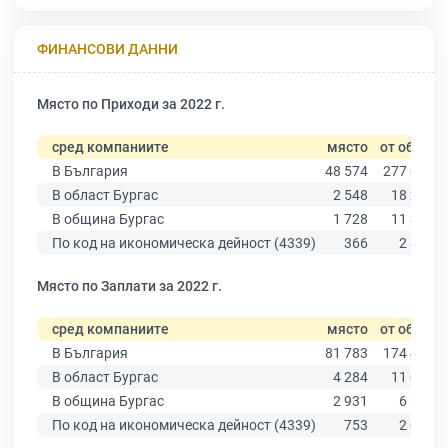
ФИНАНСОВИ ДАННИ
Място по Приходи за 2022 г.
сред компаниите
място
от общо
В България
48 574
277 019
В област Бургас
2 548
18 275
В община Бургас
1 728
11 315
По код на икономическа дейност (4339)
366
2 804
Място по Заплати за 2022 г.
сред компаниите
място
от общо
В България
81 783
174 403
В област Бургас
4 284
11 009
В община Бургас
2 931
6 879
По код на икономическа дейност (4339)
753
2 047