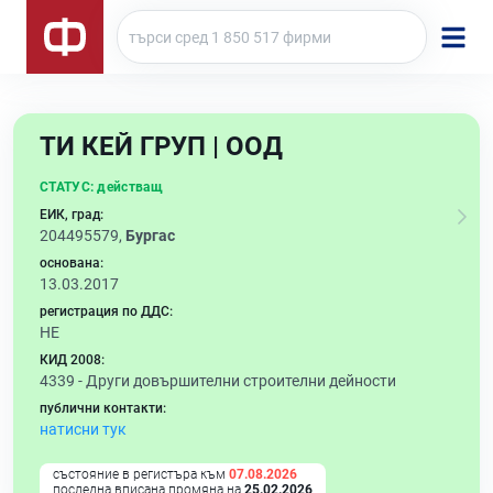
ТИ КЕЙ ГРУП | ООД
СТАТУС:
действащ
ЕИК, град:
204495579,
Бургас
основана:
13.03.2017
регистрация по ДДС:
НЕ
КИД 2008:
4339 -
Други довършителни строителни дейности
публични контакти:
натисни тук
състояние в регистъра към
07.08.2026
последна вписана промяна на
25.02.2026