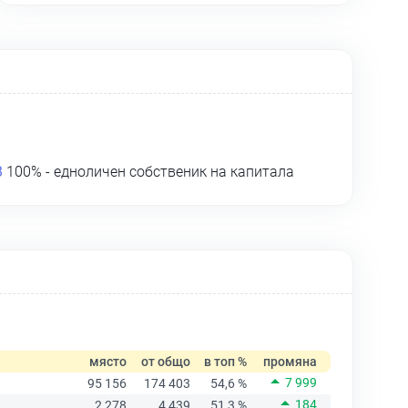
В
100% - едноличен собственик на капитала
място
от общо
в топ %
промяна
7 999
95 156
174 403
54,6 %
184
2 278
4 439
51,3 %