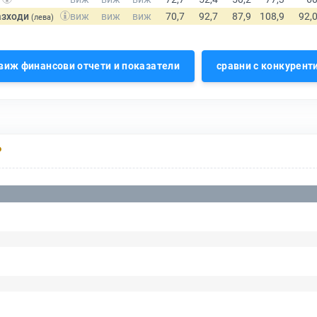
азходи
(лева)
виж финансови отчети и показатели
сравни с конкурент
Р