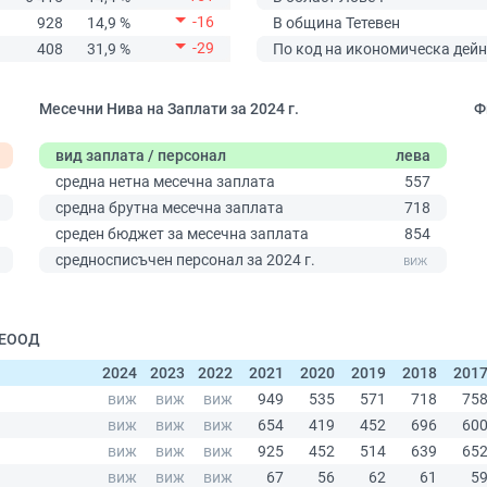
-16
928
14,9 %
В община Тетевен
-29
408
31,9 %
По код на икономическа дейн
Месечни Нива на Заплати за 2024 г.
Ф
вид заплата / персонал
лева
средна нетна месечна заплата
557
средна брутна месечна заплата
718
среден бюджет за месечна заплата
854
0
средносписъчен персонал за 2024 г.
| ЕООД
2024
2023
2022
2021
2020
2019
2018
201