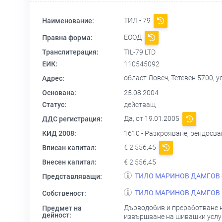
ТИЛ - 79
Наименование:
ЕООД
Правна форма:
Транслитерация:
TIL-79 LTD
ЕИК:
110545092
област Ловеч, Тетевен 5700, 
Адрес:
Основана:
25.08.2004
Статус:
действащ
Да, от 19.01.2005
ДДС регистрация:
КИД 2008:
1610 - Разкрояване, рендосв
€ 2 556,45
Вписан капитал:
Внесен капитал:
€ 2 556,45
ТИЛО МАРИНОВ ДАМГОВ
Представляващи:
ТИЛО МАРИНОВ ДАМГОВ
Собственост:
Дърводобив и преработване н
Предмет на
дейност:
извършване на шивашки услуги