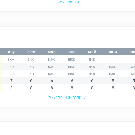
виж всички
яну
фев
мар
апр
май
юни
юл
7
6
6
6
6
5
5
8
8
8
8
8
8
8
виж всички години