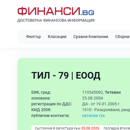
Филтър
Класации
Сравни Компании
Сборни
ТИЛ - 79 | ЕООД
ЕИК, град:
110545092,
Тетевен
основана:
25.08.2004
регистрация по ДДС:
ДА - от 19.01.2005 г.
КИД 2008:
1610 -
Разкрояване, рен
публични контакти:
натисни тук
състояние в регистъра към
05.08.2026
последна вписа