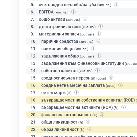
5.
счетоводна печалба/загуба
(хил. лв.)
6.
EBITDA
(хил. лв.)
7.
общо активи
(хил. лв.)
8.
дълготрайни активи
(хил. лв.)
9.
материални запаси
(хил. лв.)
10.
парични средства
(хил. лв.)
11.
вземания общо
(хил. лв.)
12.
задължения общо
(хил. лв.)
13.
задължения към финансови институции
(хил. лв
14.
собствен капитал
(хил. лв.)
15.
средносписъчен персонал
(брой)
16.
средна нетна месечна заплата
(лева)
17.
нетен марж
(%)
18.
възвращаемост на собствения капитал (ROE)
19.
възвращаемост на активите (ROA)
(%)
20.
финансова автономност
(%)
21.
обща ликвидност
(%)
22.
бърза ликвидност
(%)
23.
приходи от продажби средно на човек