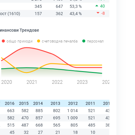
40
345
647
53,3 %
-8
ост (1610)
157
362
43,4 %
инансови Трендове
общо приходи
счетоводна печалба
персонал
2020
2021
2022
2023
2024
7
2016
2015
2014
2013
2012
2011
2010
2009