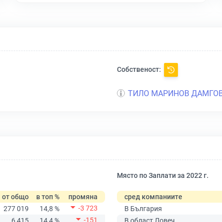
Собственост:
ТИЛО МАРИНОВ ДАМГО
Място по Заплати за 2022 г.
от общо
в топ %
промяна
сред компаниите
-3 723
277 019
14,8 %
В България
-151
6 415
14,4 %
В област Ловеч