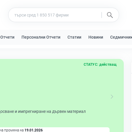
 Отчети
Персонални Отчети
Статии
Новини
Седмични
СТАТУС:
действащ
досване и импрегниране на дървен материал
на промяна на
19.01.2026