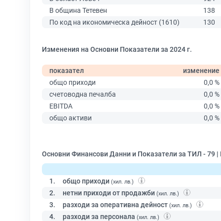
В община Тетевен
138
По код на икономическа дейност (1610)
130
Изменения на Основни Показатели за 2024 г.
показател
изменение
общо приходи
0,0 %
счетоводна печалба
0,0 %
EBITDA
0,0 %
общо активи
0,0 %
Основни Финансови Данни и Показатели за ТИЛ - 79 
1.
общо приходи
(хил. лв.)
2.
нетни приходи от продажби
(хил. лв.)
3.
разходи за оперативна дейност
(хил. лв.)
4.
разходи за персонала
(хил. лв.)