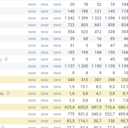
.)
(%)