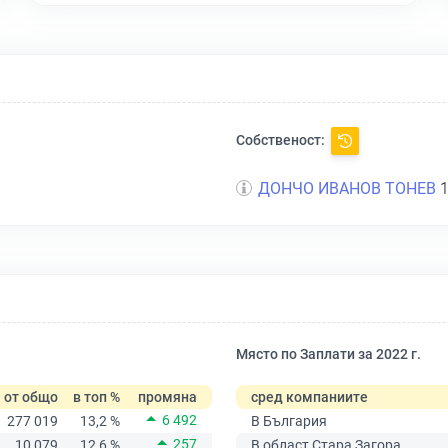
Собственост:
ДОНЧО ИВАНОВ ТОНЕВ
1
Място по Заплати за 2022 г.
от общо
в топ %
промяна
сред компаниите
6 492
277 019
13,2 %
В България
257
10 079
12,6 %
В област Стара Загора