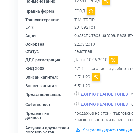
ТИМИ ТРЕЙД
Наименование:
ЕООД
Правна форма:
Транслитерация:
TIMI TREID
ЕИК:
201092181
област Стара Загора, Казанлък 
Адрес:
Основана:
22.03.2010
Статус:
действащ
Да, от 10.05.2010
ДДС регистрация:
КИД 2008:
4711 - Търговия на дребно в
€ 511,29
Вписан капитал:
Внесен капитал:
€ 511,29
ДОНЧО ИВАНОВ ТОНЕВ
- 
Представляващи:
ДОНЧО ИВАНОВ ТОНЕВ
10
Собственост:
продажба на стоки; търговско
Предмет на
дейност:
изисква търговски начин на в
Актуален дружествен
Актуален дружествен дог
договор, устав,