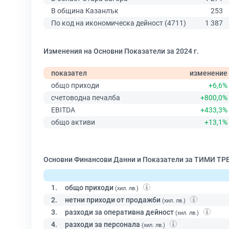
В община Казанлък
253
По код на икономическа дейност (4711)
1 387
Изменения на Основни Показатели за 2024 г.
показател
изменение
общо приходи
+6,6%
счетоводна печалба
+800,0%
EBITDA
+433,3%
общо активи
+13,1%
Основни Финансови Данни и Показатели за ТИМИ ТР
1.
общо приходи
(хил. лв.)
2.
нетни приходи от продажби
(хил. лв.)
3.
разходи за оперативна дейност
(хил. лв.)
4.
разходи за персонала
(хил. лв.)