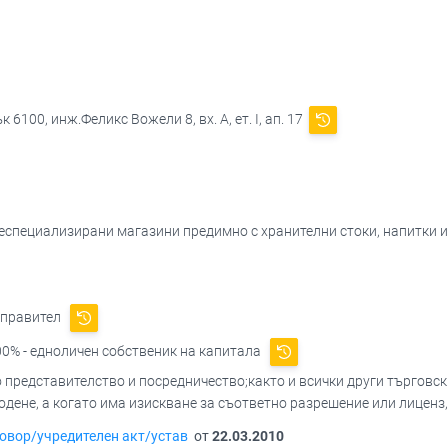
6100, инж.Феликс Вожели 8, вх. А, ет. І, ап. 17
 неспециализирани магазини предимно с хранителни стоки, напитки 
управител
0% - едноличен собственик на капитала
 представителство и посредничество;както и всички други търговски 
одене, а когато има изискване за съответно разрешение или лиценз,
овор/учредителен акт/устав
от
22.03.2010