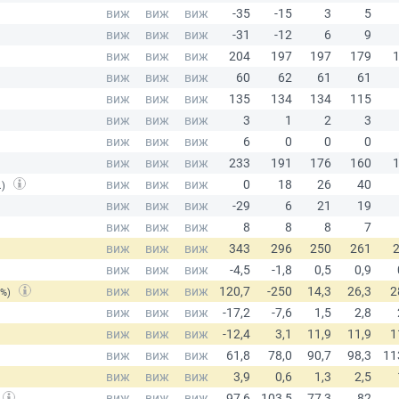
.)
(%)