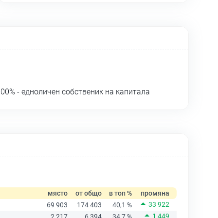
00% - едноличен собственик на капитала
място
от общо
в топ %
промяна
33 922
69 903
174 403
40,1 %
1 449
2 217
6 394
34,7 %