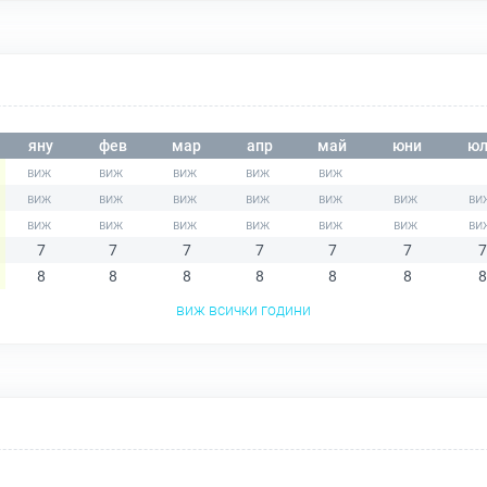
яну
фев
мар
апр
май
юни
юл
7
7
7
7
7
7
7
8
8
8
8
8
8
8
виж всички години