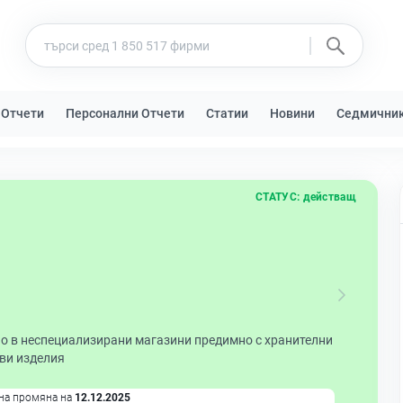
 Отчети
Персонални Отчети
Статии
Новини
Седмични
СТАТУС:
действащ
но в неспециализирани магазини предимно с хранителни
еви изделия
на промяна на
12.12.2025