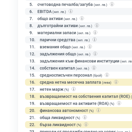
5.
счетоводна печалба/загуба
(хил. лв.)
6.
EBITDA
(хил. лв.)
7.
общо активи
(хил. лв.)
8.
дълготрайни активи
(хил. лв.)
9.
материални запаси
(хил. лв.)
10.
парични средства
(хил. лв.)
11.
вземания общо
(хил. лв.)
12.
задължения общо
(хил. лв.)
13.
задължения към финансови институции
(хил. лв
14.
собствен капитал
(хил. лв.)
15.
средносписъчен персонал
(брой)
16.
средна нетна месечна заплата
(лева)
17.
нетен марж
(%)
18.
възвращаемост на собствения капитал (ROE)
19.
възвращаемост на активите (ROA)
(%)
20.
финансова автономност
(%)
21.
обща ликвидност
(%)
22.
бърза ликвидност
(%)
23.
приходи от продажби средно на човек