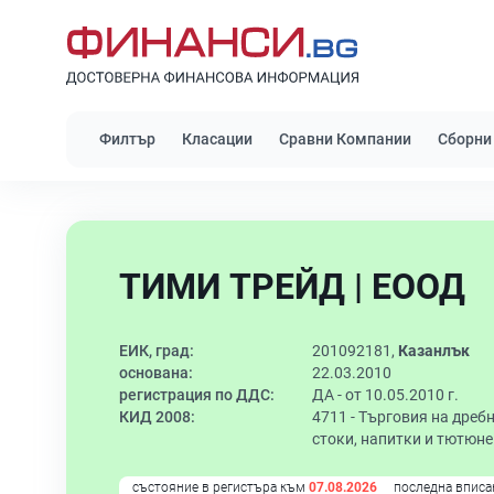
Филтър
Класации
Сравни Компании
Сборни
ТИМИ ТРЕЙД | ЕООД
ЕИК, град:
201092181,
Казанлък
основана:
22.03.2010
регистрация по ДДС:
ДА - от 10.05.2010 г.
КИД 2008:
4711 -
Търговия на дреб
стоки, напитки и тютюн
състояние в регистъра към
07.08.2026
последна вписа