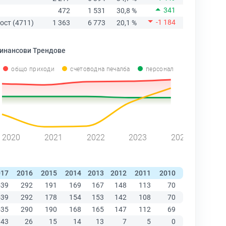
341
472
1 531
30,8 %
-1 184
ост (4711)
1 363
6 773
20,1 %
инансови Трендове
общо приходи
счетоводна печалба
персонал
2020
2021
2022
2023
2024
017
2016
2015
2014
2013
2012
2011
2010