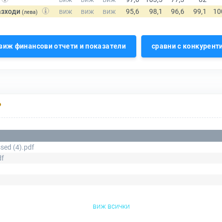
азходи
(лева)
виж финансови отчети и показатели
сравни с конкурент
Р
ed (4).pdf
df
виж всички