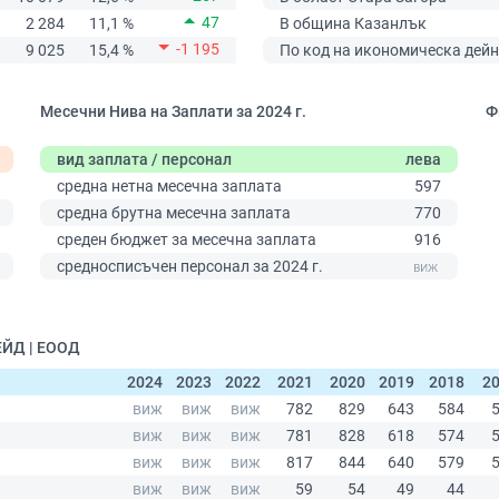
47
2 284
11,1 %
В община Казанлък
-1 195
9 025
15,4 %
По код на икономическа дейн
Месечни Нива на Заплати за 2024 г.
Ф
вид заплата / персонал
лева
средна нетна месечна заплата
597
средна брутна месечна заплата
770
среден бюджет за месечна заплата
916
средносписъчен персонал за 2024 г.
ЕЙД | ЕООД
2024
2023
2022
2021
2020
2019
2018
2