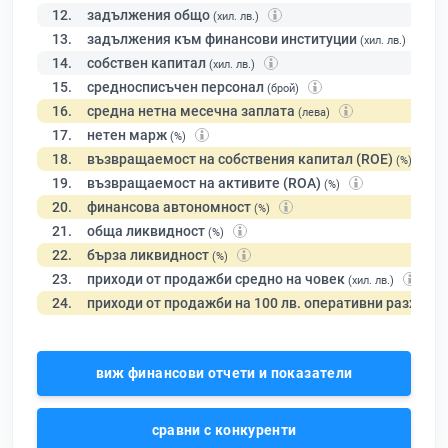
12.
задължения общо
(хил. лв.)
13.
задължения към финансови институции
(хил. лв.)
14.
собствен капитал
(хил. лв.)
15.
средносписъчен персонал
(брой)
16.
средна нетна месечна заплата
(лева)
17.
нетен марж
(%)
18.
възвращаемост на собствения капитал (ROE)
(%)
19.
възвращаемост на активите (ROA)
(%)
20.
финансова автономност
(%)
21.
обща ликвидност
(%)
22.
бърза ликвидност
(%)
23.
приходи от продажби средно на човек
(хил. лв.)
24.
приходи от продажби на 100 лв. оперативни разходи
виж финансови отчети и показатели
сравни с конкуренти