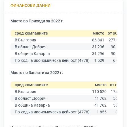
ФИНАНСОВИ ДАННИ
Място по Приходи за 2022 г.
сред компаниите
място
от общо
В България
86 841
277 019
В област Добрич
31 296
90 178
В община Каварна
31 296
90 178
По код на икономическа дейност (4778)
1 529
6 089
Място по Заплати за 2022 г.
сред компаниите
място
от общо
В България
110 520
174 403
В област Добрич
41 762
56 378
В община Каварна
41 762
56 378
По код на икономическа дейност (4778)
1 855
3 676