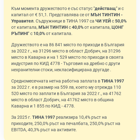
Към момента дружеството е със статус "
действащ
" и с
капитал от € 51,1. Представлява се от
МЪН ТИНТИН -
Управител
. Съдружници в ТИНА 1997 са
ЧИ УЕЙ
с
50,0%
от капитала,
МЪН ТИНТИН
с
40,0%
от капитала,
ЦОНГ
РЪПИНГ
с
10,0%
от капитала.
Дружеството е на 86 841 място по приходи в България
за 2022 г., на 31296 място в област Добрич, на 31296
място в Каварна и на 1 529 място по приходи в своята
индустрия по КИД 4778 - Търговия на дребно с други
нехранителни стоки, некласифицирана другаде .
Средномесечната нетна работна заплата в
ТИНА 1997
за 2022 г. е в размер на 559 лв, което му отрежда 110
520 място по заплати в България за 2022 г., на 41762
място в област Добрич, на 41762 място в община
Каварна и 1 855 по КИД - 4778.
За 2025 г.
ТИНА 1997
реализира 10,4% ръст на
приходите, 250,0% ръст на печалбата, 250,0% ръст на
EBITDA, 40,3% ръст на активите.