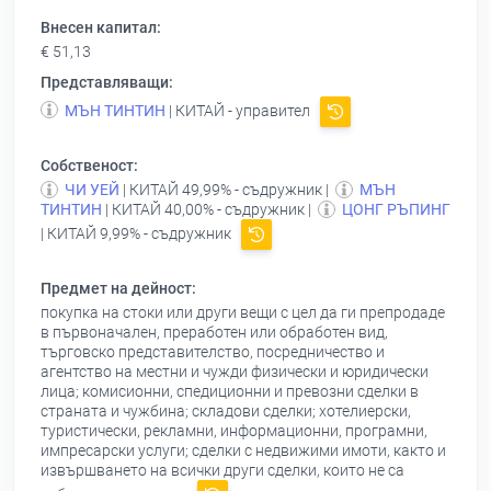
Внесен капитал:
€ 51,13
Представляващи:
МЪН ТИНТИН
| КИТАЙ - управител
Собственост:
ЧИ УЕЙ
| КИТАЙ 49,99% - съдружник |
МЪН
ТИНТИН
| КИТАЙ 40,00% - съдружник |
ЦОНГ РЪПИНГ
| КИТАЙ 9,99% - съдружник
Предмет на дейност:
покупка на стоки или други вещи с цел да ги препродаде
в първоначален, преработен или обработен вид,
търговско представителство, посредничество и
агентство на местни и чужди физически и юридически
лица; комисионни, спедиционни и превозни сделки в
страната и чужбина; складови сделки; хотелиерски,
туристически, рекламни, информационни, програмни,
импресарски услуги; сделки с недвижими имоти, както и
извършването на всички други сделки, които не са