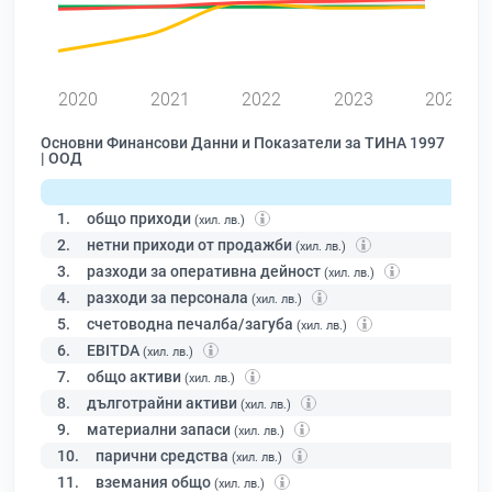
2020
2021
2022
2023
2024
Основни Финансови Данни и Показатели за ТИНА 1997
| ООД
1.
общо приходи
(хил. лв.)
2.
нетни приходи от продажби
(хил. лв.)
3.
разходи за оперативна дейност
(хил. лв.)
4.
разходи за персонала
(хил. лв.)
5.
счетоводна печалба/загуба
(хил. лв.)
6.
EBITDA
(хил. лв.)
7.
общо активи
(хил. лв.)
8.
дълготрайни активи
(хил. лв.)
9.
материални запаси
(хил. лв.)
10.
парични средства
(хил. лв.)
11.
вземания общо
(хил. лв.)