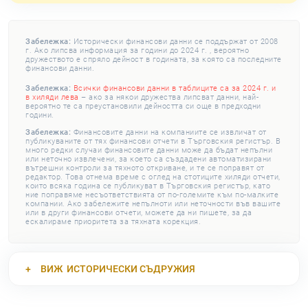
Забележка:
Исторически финансови данни се поддържат от 2008
г. Ако липсва информация за години до 2024 г. , вероятно
дружеството е спряло дейност в годината, за която са последните
финансови данни.
Забележка:
Всички финансови данни в таблиците са за 2024 г. и
в хиляди лева
– ако за някои дружества липсват данни, най-
вероятно те са преустановили дейността си още в предходни
години.
Забележка:
Финансовите данни на компаниите се извличат от
публикуваните от тях финансови отчети в Търговския регистър. В
много редки случаи финансовите данни може да бъдат непълни
или неточно извлечени, за което са създадени автоматизирани
вътрешни контроли за тяхното откриване, и те се поправят от
редактор. Това отнема време с оглед на стотиците хиляди отчети,
които всяка година се публикуват в Търговския регистър, като
ние поправяме несъответствията от по-големите към по-малките
компании. Ако забележите непълноти или неточности във вашите
или в други финансови отчети, можете да ни пишете, за да
ескалираме приоритета за тяхната корекция.
ВИЖ
ИСТОРИЧЕСКИ СЪДРУЖИЯ