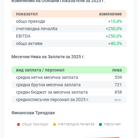
Изменения на Основни Показатели за 2025 г.
показател
изменение
общо приходи
+10,4%
счетоводна печалба
+250,0%
EBITDA
+250,0%
общо активи
+40,3%
Месечни Нива на Заплати за 2025 г.
вид заплата / персонал
лева
средна нетна месечна заплата
559
средна брутна месечна заплата
721
среден бюджет за месечна заплата
858
средносписъчен персонал за 2025 г.
Финансови Трендове
общо приходи
счетоводна печалба
персонал
0