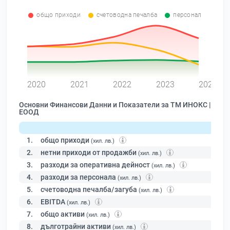
общо приходи
счетоводна печалба
персонал
0
2020
2021
2022
2023
2024
Основни Финансови Данни и Показатели за ТМ ИНОКС |
ЕООД
1.
общо приходи
(хил. лв.)
2.
нетни приходи от продажби
(хил. лв.)
3.
разходи за оперативна дейност
(хил. лв.)
4.
разходи за персонала
(хил. лв.)
5.
счетоводна печалба/загуба
(хил. лв.)
6.
EBITDA
(хил. лв.)
7.
общо активи
(хил. лв.)
8.
дълготрайни активи
(хил. лв.)