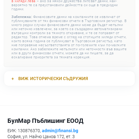
в хиляди лева
– ако за някои дружества липсват данни, най-
вероятно те са преустановили дейността си още в предходни
години.
Забележка:
Финансовите данни на компаниите се извличат от
публикуваните от тях финансови отчети в Търговския регистър. В
много редки случаи финансовите данни може да бъдат непълни
или неточно извлечени, за което са създадени автоматизирани
вътрешни контроли за тяхното откриване, и те се поправят от
редактор. Това отнема време с оглед на стотиците хиляди отчети,
които всяка година се публикуват в Търговския регистър, като
ние поправяме несъответствията от по-големите към по-малките
компании. Ако забележите непълноти или неточности във вашите
или в други финансови отчети, можете да ни пишете, за да
ескалираме приоритета за тяхната корекция.
ВИЖ
ИСТОРИЧЕСКИ СЪДРУЖИЯ
БулМар Пъблишинг ЕООД
ЕИК: 130876370,
admin@finansi.bg
София, ул. Найчо Цанов 172, ет. 3