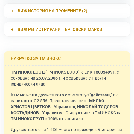
ВИЖ ИСТОРИЯ НА ПРОМЕНИТЕ (2)
ВИЖ РЕГИСТРИРАНИ ТЪРГОВСКИ МАРКИ
НАКРАТКО ЗА ТМ ИНОКС
ТМ ИНОКС ЕООД
(TM INOKS EOOD), с ЕИК
160054991
, е
основана на
26.07.2006 г.
и е свързана с 1 други
юридически лица.
Към момента дружеството е със статус "
действащ
" и с
капитал от € 2 556. Представлява се от
МИЛКО
ХРИСТОВ ЦВЕТКОВ - Управител
,
НИКОЛАЙ ТОДОРОВ
КОСТАДИНОВ - Управител
. Съдружници в ТМ ИНОКС са
ТМ ИНОКС ГРУП
с
100%
от капитала.
Дружеството е на 1 636 място по приходи в България за