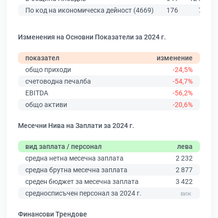
По код на икономическа дейност (4669)
176
784
Изменения на Основни Показатели за 2024 г.
показател
изменение
общо приходи
-24,5%
счетоводна печалба
-54,7%
EBITDA
-56,2%
общо активи
-20,6%
Месечни Нива на Заплати за 2024 г.
вид заплата / персонал
лева
средна нетна месечна заплата
2 232
средна брутна месечна заплата
2 877
среден бюджет за месечна заплата
3 422
средносписъчен персонал за 2024 г.
Финансови Трендове