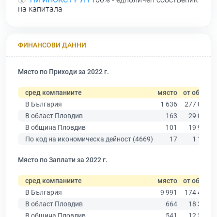
на капитала
ФИНАНСОВИ ДАННИ
Място по Приходи за 2022 г.
сред компаниите
място
от общо
В България
1 636
277 019
В област Пловдив
163
29 067
В община Пловдив
101
19 939
По код на икономическа дейност (4669)
17
1 133
Място по Заплати за 2022 г.
сред компаниите
място
от общо
В България
9 991
174 403
В област Пловдив
664
18 305
В община Пловдив
541
12 387