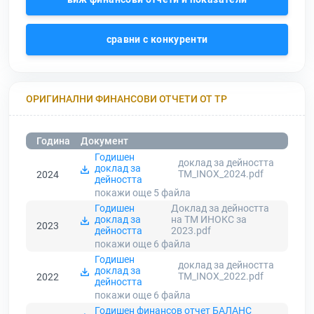
сравни с конкуренти
ОРИГИНАЛНИ ФИНАНСОВИ ОТЧЕТИ ОТ ТР
Година
Документ
Годишен
доклад за дейността
доклад за
TM_INOX_2024.pdf
2024
дейността
покажи още 5
файла
Годишен
Доклад за дейността
доклад за
на ТМ ИНОКС за
2023
дейността
2023.pdf
покажи още 6
файла
Годишен
доклад за дейността
доклад за
TM_INOX_2022.pdf
2022
дейността
покажи още 6
файла
Годишен финансов отчет БАЛАНС