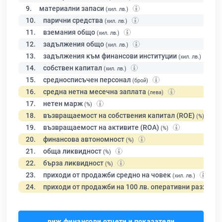
9.
материални запаси
(хил. лв.)
10.
парични средства
(хил. лв.)
11.
вземания общо
(хил. лв.)
12.
задължения общо
(хил. лв.)
13.
задължения към финансови институции
(хил. лв.)
14.
собствен капитал
(хил. лв.)
15.
средносписъчен персонал
(брой)
16.
средна нетна месечна заплата
(лева)
17.
нетен марж
(%)
18.
възвращаемост на собствения капитал (ROE)
(%)
19.
възвращаемост на активите (ROA)
(%)
20.
финансова автономност
(%)
21.
обща ликвидност
(%)
22.
бърза ликвидност
(%)
23.
приходи от продажби средно на човек
(хил. лв.)
24.
приходи от продажби на 100 лв. оперативни разходи
виж финансови отчети и показатели