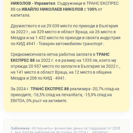
НИКОЛОВ - Управител
. Съдружници в ТРАНС ЕКСПРЕС
88 са
ИВАЙЛО НИКОЛАЕВ НИКОЛОВ
с
100%
от
капитала.
Дружеството е на 29 039 място по приходи в България
за 2022 г., на 329 място в област Враца, на 26 място в
Мездра и на 1 432 място по приходи в своята индустрия
по КИД 4941 - Товарен автомобилен транспорт.
Средномесечната нетна работна заплата в
ТРАНС
ЕКСПРЕС 88
за 2022 г. е в размер на 1335 лв, което му
отрежда 20 957 място по заплати в България за 2022 г.,
на 141 място в област Враца, на 12 място в община
Мездра и 208 по КИД - 4941.
За 2024 г.
ТРАНС ЕКСПРЕС 88
реализира -20,7% спад на
приходите, -16,5% спад на печалбата, -15,9% спад на
EBITDA, 0% ръст на активите.
Забележка:
Исторически финансови данни се поддържат от 2008
г. Ако липсва информация за години до 2024 г. , вероятно