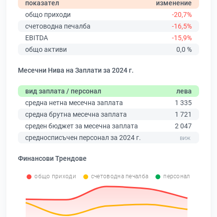
показател
изменение
общо приходи
-20,7%
счетоводна печалба
-16,5%
EBITDA
-15,9%
общо активи
0,0 %
Месечни Нива на Заплати за 2024 г.
вид заплата / персонал
лева
средна нетна месечна заплата
1 335
средна брутна месечна заплата
1 721
среден бюджет за месечна заплата
2 047
средносписъчен персонал за 2024 г.
Финансови Трендове
общо приходи
счетоводна печалба
персонал