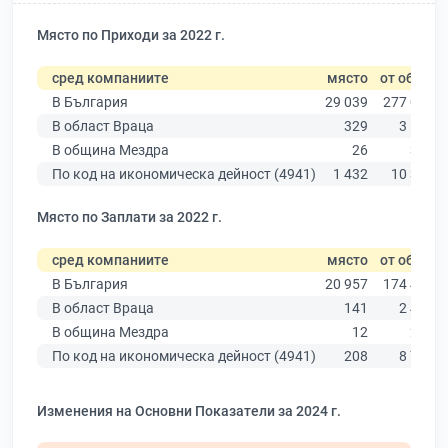
Място по Приходи за 2022 г.
сред компаниите
място
от общо
В България
29 039
277 019
В област Враца
329
3 586
В община Мездра
26
325
По код на икономическа дейност (4941)
1 432
10 330
Място по Заплати за 2022 г.
сред компаниите
място
от общо
В България
20 957
174 403
В област Враца
141
2 431
В община Мездра
12
225
По код на икономическа дейност (4941)
208
8 756
Изменения на Основни Показатели за 2024 г.