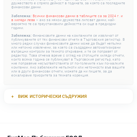
дружеството е спряло дейност в годината, за която са последните
финансови данни.
Забележка:
Всички финансови данни в таблиците са за 2024 г. и
в хиляди лева
– ако за някои дружества липсват данни, най-
вероятно те са преустановили дейността си още в предходни
години.
Забележка:
Финансовите данни на компаниите се извличат от
публикуваните от тях финансови отчети в Търговския регистър. В
много редки случаи финансовите данни може да бъдат непълни
или неточно извлечени, за което са създадени автоматизирани
вътрешни контроли за тяхното откриване, и те се поправят от
редактор. Това отнема време с оглед на стотиците хиляди отчети,
които всяка година се публикуват в Търговския регистър, като
ние поправяме несъответствията от по-големите към по-малките
компании. Ако забележите непълноти или неточности във вашите
или в други финансови отчети, можете да ни пишете, за да
ескалираме приоритета за тяхната корекция.
ВИЖ
ИСТОРИЧЕСКИ СЪДРУЖИЯ