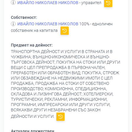
ИВАЙЛО НИКОЛАЕВ НИКОЛОВ
- управител
Собственост:
ИВАЙЛО НИКОЛАЕВ НИКОЛОВ
100% - едноличен
собственик на капитала
Предмет на дейност:
ТРАНСПОРТНА ДЕЙНОСТ И УСЛУГИ В СТРАНАТА И В
ЧУЖБИНА; ВЪНШНО-ИКОНОМИЧЕСКА И ВЪНШНО-
ТЪРГОВСКА ДЕЙНОСТ; ПОКУПКА НА СТОКИ ИЛИ ДРУГИ
ВЕЩИ С ЦЕЛ ПРЕПРОДАЖБА В ПЪРВОНАЧАЛЕН,
ПРЕРАБОТЕН ИЛИ ОБРАБОТЕН ВИД; ПОКУПКА, СТРОЕЖ
ИЛИ ОБЗАВЕЖДАНЕ НА НЕДВИЖИМИ ИМОТИ С ЦЕЛ
ПРОДАЖБА; ПРОДАЖБА НА СТОКИ ОТ СОБСТВЕНО
ПРОИЗВОДСТВО; КОМИСИОННА, СПЕДИЦИОННА,
СКЛАДОВА И ЛИЗИНГОВА ДЕЙНОСТ; ХОТЕЛИЕРСКИ,
ТУРИСТИЧЕСКИ, РЕКЛАМНИ, ИНФОРМАЦИОННИ,
ПРОГРАМНИ, ИМПРЕСАРСКИ ИЛИ ДРУГИ УСЛУГИ;
ВСЯКАКВИ ДРУГИ НЕЗАБРАНЕНИ СЪС ЗАКОН
ДЕЙНОСТИ И УСЛУГИ.
Актуален дружествен