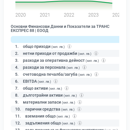
0
2020
2021
2022
2023
2024
Основни Финансови Данни и Показатели за ТРАНС
ЕКСПРЕС 88 | ЕООД
1.
общо приходи
(хил. лв.)
2.
нетни приходи от продажби
(хил. лв.)
3.
разходи за оперативна дейност
(хил. лв.)
4.
разходи за персонала
(хил. лв.)
5.
счетоводна печалба/загуба
(хил. лв.)
6.
EBITDA
(хил. лв.)
7.
общо активи
(хил. лв.)
8.
дълготрайни активи
(хил. лв.)
9.
материални запаси
(хил. лв.)
10.
парични средства
(хил. лв.)
11.
вземания общо
(хил. лв.)
12.
задължения общо
(хил. лв.)