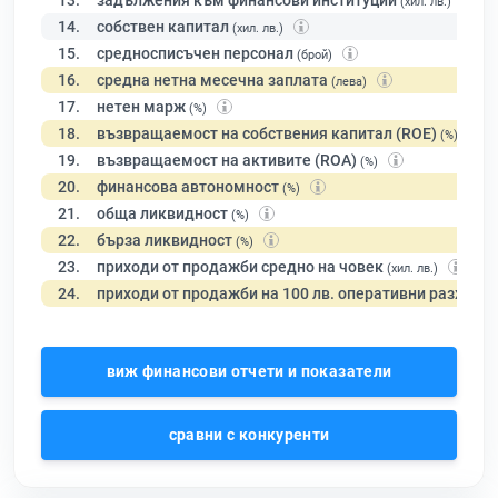
13.
задължения към финансови институции
(хил. лв.)
14.
собствен капитал
(хил. лв.)
15.
средносписъчен персонал
(брой)
16.
средна нетна месечна заплата
(лева)
17.
нетен марж
(%)
18.
възвращаемост на собствения капитал (ROE)
(%)
19.
възвращаемост на активите (ROA)
(%)
20.
финансова автономност
(%)
21.
обща ликвидност
(%)
22.
бърза ликвидност
(%)
23.
приходи от продажби средно на човек
(хил. лв.)
24.
приходи от продажби на 100 лв. оперативни разходи
виж финансови отчети и показатели
сравни с конкуренти