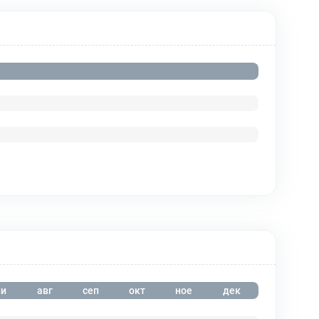
и
авг
сеп
окт
ное
дек