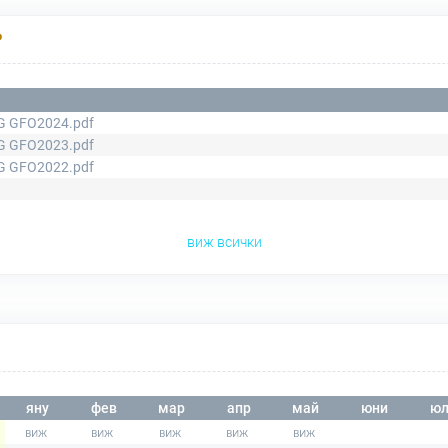
Р
G GFO2024.pdf
G GFO2023.pdf
G GFO2022.pdf
виж всички
яну
фев
мар
апр
май
юни
юл