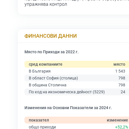
упражнява контрол
ФИНАНСОВИ ДАННИ
Място по Приходи за 2022 г.
сред компаниите
място
В България
1 543
В област София (столица)
798
В община Столична
798
По код на икономическа дейност (5229)
24
Изменения на Основни Показатели за 2024 г.
показател
изменение
общо приходи
+52,2%