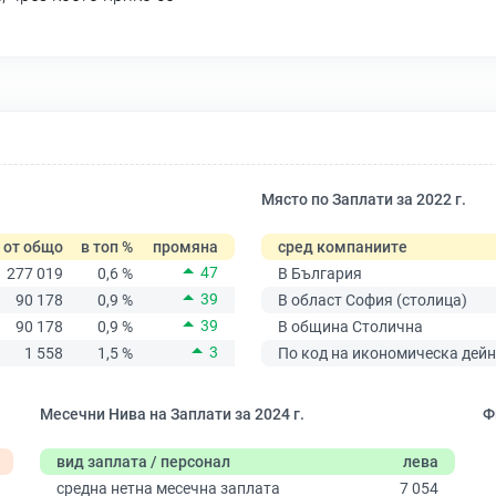
Място по Заплати за 2022 г.
от общо
в топ %
промяна
сред компаниите
47
277 019
0,6 %
В България
39
90 178
0,9 %
В област София (столица)
39
90 178
0,9 %
В община Столична
3
1 558
1,5 %
По код на икономическа дейн
Месечни Нива на Заплати за 2024 г.
Ф
вид заплата / персонал
лева
средна нетна месечна заплата
7 054