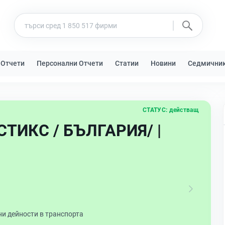
 Отчети
Персонални Отчети
Статии
Новини
Седмични
СТАТУС:
действащ
ИКС / БЪЛГАРИЯ/ |
и дейности в транспорта