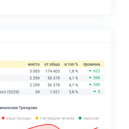
място
от общо
в топ %
промяна
622
3 085
174 403
1,8 %
590
2 299
56 378
4,1 %
590
2 299
56 378
4,1 %
5
ост (5229)
39
1 021
3,8 %
инансови Трендове
общо приходи
счетоводна печалба
персонал