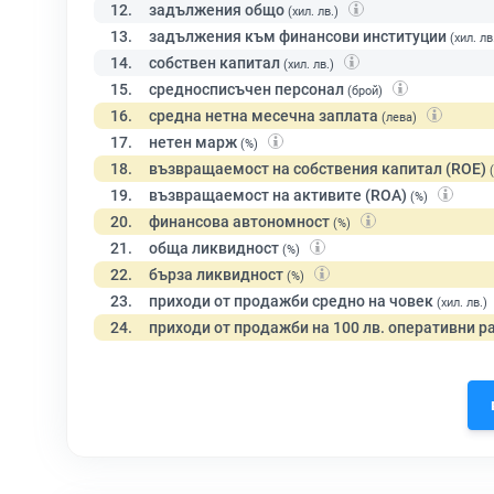
12.
задължения общо
(хил. лв.)
13.
задължения към финансови институции
(хил. лв
14.
собствен капитал
(хил. лв.)
15.
средносписъчен персонал
(брой)
16.
средна нетна месечна заплата
(лева)
17.
нетен марж
(%)
18.
възвращаемост на собствения капитал (ROE)
19.
възвращаемост на активите (ROA)
(%)
20.
финансова автономност
(%)
21.
обща ликвидност
(%)
22.
бърза ликвидност
(%)
23.
приходи от продажби средно на човек
(хил. лв.)
24.
приходи от продажби на 100 лв. оперативни р