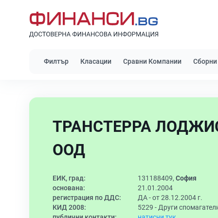
Филтър
Класации
Сравни Компании
Сборни
ТРАНСТЕРРА ЛОДЖИСТ
ООД
ЕИК, град:
131188409,
София
основана:
21.01.2004
регистрация по ДДС:
ДА - от 28.12.2004 г.
КИД 2008:
5229 -
Други спомагателн
публични контакти:
натисни тук