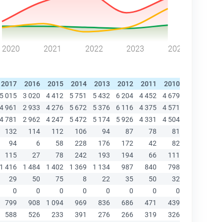
2020
2021
2022
2023
2024
2017
2016
2015
2014
2013
2012
2011
2010
2009
20