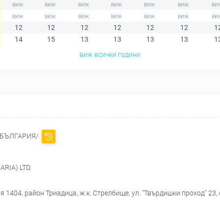
12
12
12
12
12
12
1
14
15
13
13
13
13
1
виж всички години
 БЪЛГАРИЯ/
RIA) LTD.
 1404, район Триадица, ж.к. Стрелбище, ул. "Твърдишки проход" 23, е