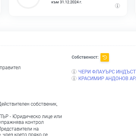
към 31.12.2024 г.
Собственост:
управител
ЧЕРИ ФЛАУЪРС ИНДЪС
КРАСИМИР АНДОНОВ АР
Действителен собственик,
ПЪР - Юридическо лице или
 упражнява контрол
Представители на
 чрез което пряко се