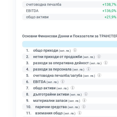
счетоводна печалба
+138,7%
EBITDA
+136,0%
общо активи
+21,9%
Основни Финансови Данни и Показатели за ТРАНСТ
1.
общо приходи
(хил. лв.)
2.
нетни приходи от продажби
(хил. лв.)
3.
разходи за оперативна дейност
(хил. лв.)
4.
разходи за персонала
(хил. лв.)
5.
счетоводна печалба/загуба
(хил. лв.)
6.
EBITDA
(хил. лв.)
7.
общо активи
(хил. лв.)
8.
дълготрайни активи
(хил. лв.)
9.
материални запаси
(хил. лв.)
10.
парични средства
(хил. лв.)
11.
вземания общо
(хил. лв.)