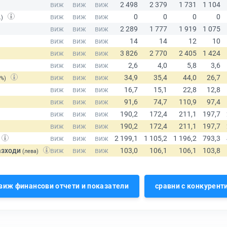
.)
(%)
азходи
(лева)
виж финансови отчети и показатели
сравни с конкурент