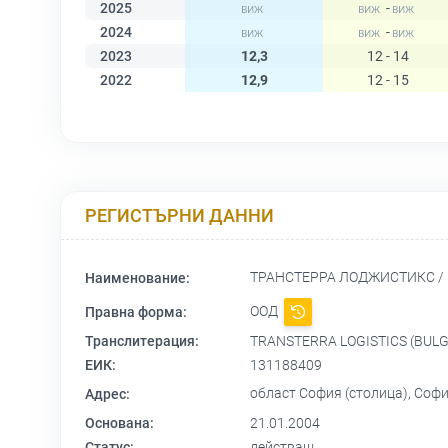
2025
-
2024
-
2023
12,3
12 - 14
2022
12,9
12 - 15
РЕГИСТЪРНИ ДАННИ
ТРАНСТЕРРА ЛОДЖИСТИКС /
Наименование:
ООД
Правна форма:
Транслитерация:
TRANSTERRA LOGISTICS (BULGA
ЕИК:
131188409
област София (столица), София
Адрес:
Основана:
21.01.2004
Статус:
действащ