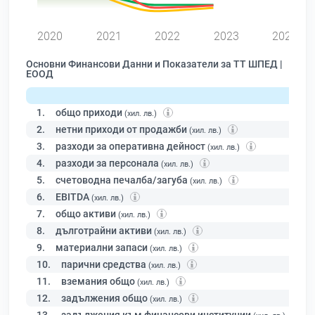
2020
2021
2022
2023
2024
Основни Финансови Данни и Показатели за ТТ ШПЕД |
ЕООД
1.
общо приходи
(хил. лв.)
2.
нетни приходи от продажби
(хил. лв.)
3.
разходи за оперативна дейност
(хил. лв.)
4.
разходи за персонала
(хил. лв.)
5.
счетоводна печалба/загуба
(хил. лв.)
6.
EBITDA
(хил. лв.)
7.
общо активи
(хил. лв.)
8.
дълготрайни активи
(хил. лв.)
9.
материални запаси
(хил. лв.)
10.
парични средства
(хил. лв.)
11.
вземания общо
(хил. лв.)
12.
задължения общо
(хил. лв.)