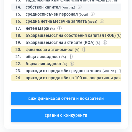
13.
задължения към финансови институции
(хил. лв.)
14.
собствен капитал
(хил. лв.)
15.
средносписъчен персонал
(брой)
16.
средна нетна месечна заплата
(лева)
17.
нетен марж
(%)
18.
възвращаемост на собствения капитал (ROE)
(%)
19.
възвращаемост на активите (ROA)
(%)
20.
финансова автономност
(%)
21.
обща ликвидност
(%)
22.
бърза ликвидност
(%)
23.
приходи от продажби средно на човек
(хил. лв.)
24.
приходи от продажби на 100 лв. оперативни разходи
виж финансови отчети и показатели
сравни с конкуренти