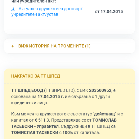
или учредителен акт:
Актуален дружествен договор/
от
17.04.2015
учредителен акт/устав
ВИЖ ИСТОРИЯ НА ПРОМЕНИТЕ (1)
НАКРАТКО ЗА ТТ ШПЕД
ТТ ШПЕД ЕООД
(TT SHPED LTD), с ЕИК
203500952
, е
основана на
17.04.2015 г.
и е свързана с 1 други
юридически лица.
Към момента дружеството е със статус "
действащ
" и с
капитал от € 511,3. Представлява се от
ТОМИСЛАВ
ТАСЕВСКИ - Управител
. Съдружници в ТТ ШПЕД са
ТОМИСЛАВ ТАСЕВСКИ
с
100%
от капитала.