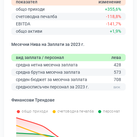
показател
изменение
общо приходи
+355,6%
счетоводна печалба
-118,8%
EBITDA
-141,7%
общо активи
+1,9%
Месечни Нива на Заплати за 2023 г.
вид заплата / персонал
лева
средна нетна месечна заплата
428
средна брутна месечна заплата
573
среден бюджет за месечна заплата
708
средносписъчен персонал за 2023 г.
Финансови Трендове
общо приходи
счетоводна печалба
персонал
0