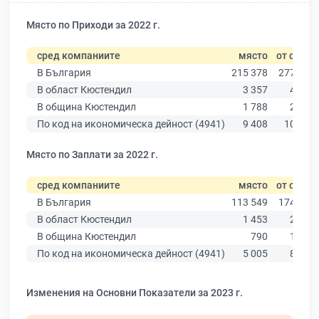
Място по Приходи за 2022 г.
сред компаниите
място
от общо
В България
215 378
277 019
В област Кюстендил
3 357
4 269
В община Кюстендил
1 788
2 217
По код на икономическа дейност (4941)
9 408
10 330
Място по Заплати за 2022 г.
сред компаниите
място
от общо
В България
113 549
174 403
В област Кюстендил
1 453
2 876
В община Кюстендил
790
1 548
По код на икономическа дейност (4941)
5 005
8 756
Изменения на Основни Показатели за 2023 г.