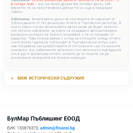
Забележка:
Всички финансови данни в таблиците са за 2024 г. и
в хиляди лева
– ако за някои дружества липсват данни, най-
вероятно те са преустановили дейността си още в предходни
години.
Забележка:
Финансовите данни на компаниите се извличат от
публикуваните от тях финансови отчети в Търговския регистър. В
много редки случаи финансовите данни може да бъдат непълни
или неточно извлечени, за което са създадени автоматизирани
вътрешни контроли за тяхното откриване, и те се поправят от
редактор. Това отнема време с оглед на стотиците хиляди отчети,
които всяка година се публикуват в Търговския регистър, като
ние поправяме несъответствията от по-големите към по-малките
компании. Ако забележите непълноти или неточности във вашите
или в други финансови отчети, можете да ни пишете, за да
ескалираме приоритета за тяхната корекция.
ВИЖ
ИСТОРИЧЕСКИ СЪДРУЖИЯ
БулМар Пъблишинг ЕООД
ЕИК: 130876370,
admin@finansi.bg