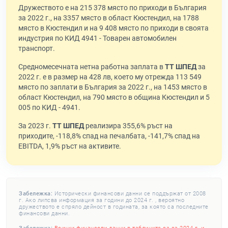
Дружеството е на 215 378 място по приходи в България
за 2022 г., на 3357 място в област Кюстендил, на 1788
място в Кюстендил и на 9 408 място по приходи в своята
индустрия по КИД 4941 - Товарен автомобилен
транспорт.
Средномесечната нетна работна заплата в
ТТ ШПЕД
за
2022 г. е в размер на 428 лв, което му отрежда 113 549
място по заплати в България за 2022 г., на 1453 място в
област Кюстендил, на 790 място в община Кюстендил и 5
005 по КИД - 4941.
За 2023 г.
ТТ ШПЕД
реализира 355,6% ръст на
приходите, -118,8% спад на печалбата, -141,7% спад на
EBITDA, 1,9% ръст на активите.
Забележка:
Исторически финансови данни се поддържат от 2008
г. Ако липсва информация за години до 2024 г. , вероятно
дружеството е спряло дейност в годината, за която са последните
финансови данни.