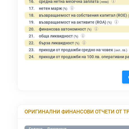
16.
средна нетна месечна заплата
(лева)
17.
нетен марж
(%)
18.
възвращаемост на собствения капитал (ROE)
19.
възвращаемост на активите (ROA)
(%)
20.
финансова автономност
(%)
21.
обща ликвидност
(%)
22.
бърза ликвидност
(%)
23.
приходи от продажби средно на човек
(хил. лв.)
24.
приходи от продажби на 100 лв. оперативни р
ОРИГИНАЛНИ ФИНАНСОВИ ОТЧЕТИ ОТ Т