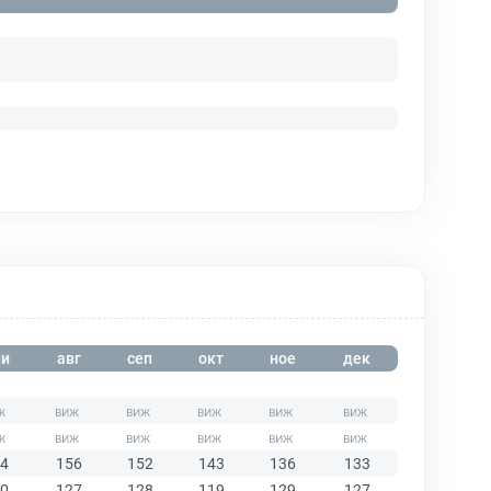
и
авг
сеп
окт
ное
дек
4
156
152
143
136
133
0
127
128
119
129
127