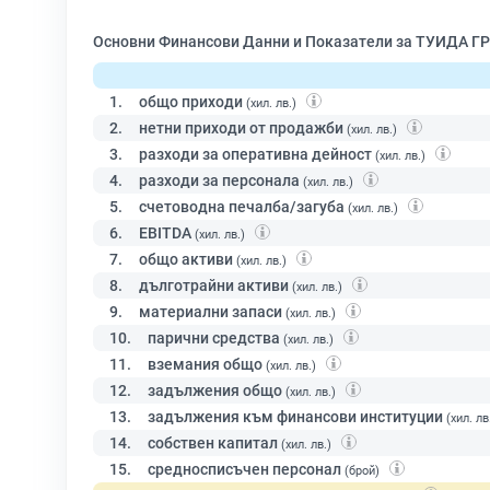
Основни Финансови Данни и Показатели за ТУИДА ГР
1.
общо приходи
(хил. лв.)
2.
нетни приходи от продажби
(хил. лв.)
3.
разходи за оперативна дейност
(хил. лв.)
4.
разходи за персонала
(хил. лв.)
5.
счетоводна печалба/загуба
(хил. лв.)
6.
EBITDA
(хил. лв.)
7.
общо активи
(хил. лв.)
8.
дълготрайни активи
(хил. лв.)
9.
материални запаси
(хил. лв.)
10.
парични средства
(хил. лв.)
11.
вземания общо
(хил. лв.)
12.
задължения общо
(хил. лв.)
13.
задължения към финансови институции
(хил. лв
14.
собствен капитал
(хил. лв.)
15.
средносписъчен персонал
(брой)