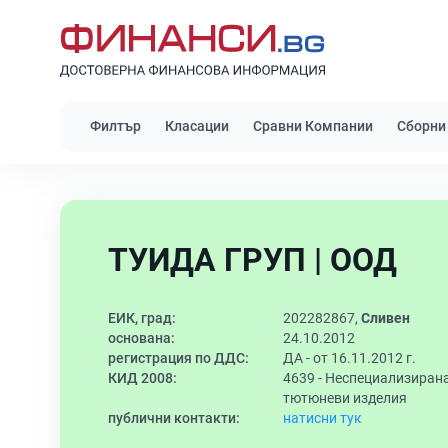
Филтър
Класации
Сравни Компании
Сборни
ТУИДА ГРУП | ООД
ЕИК, град:
202282867,
Сливен
основана:
24.10.2012
регистрация по ДДС:
ДА - от 16.11.2012 г.
КИД 2008:
4639 -
Неспециализирана 
тютюневи изделия
публични контакти:
натисни тук