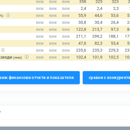
(%)
азходи
(лева)
виж финансови отчети и показатели
сравни с конкурент
Р