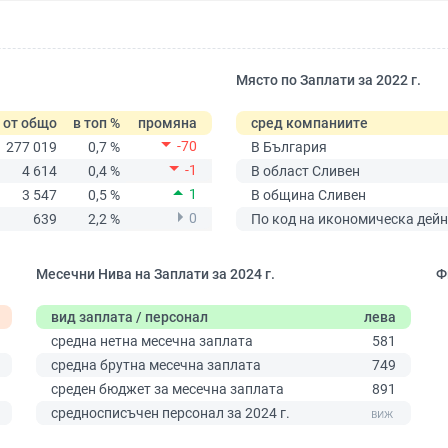
Място по Заплати за 2022 г.
от общо
в топ %
промяна
сред компаниите
-70
277 019
0,7 %
В България
-1
4 614
0,4 %
В област Сливен
1
3 547
0,5 %
В община Сливен
0
639
2,2 %
По код на икономическа дейн
Месечни Нива на Заплати за 2024 г.
Ф
вид заплата / персонал
лева
средна нетна месечна заплата
581
средна брутна месечна заплата
749
среден бюджет за месечна заплата
891
0
средносписъчен персонал за 2024 г.