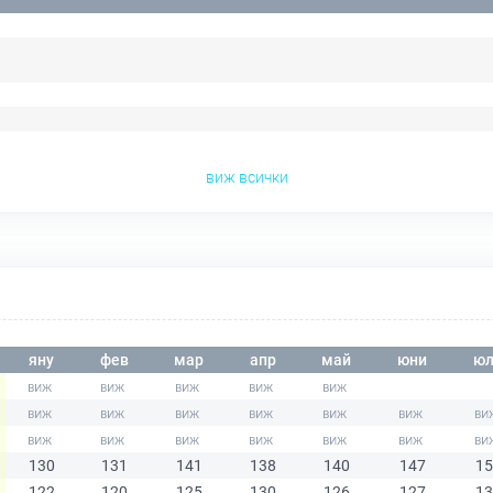
виж всички
яну
фев
мар
апр
май
юни
юл
130
131
141
138
140
147
15
122
120
125
130
126
127
13