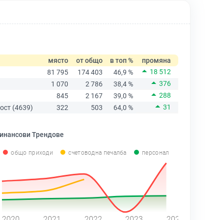
място
от общо
в топ %
промяна
18 512
81 795
174 403
46,9 %
376
1 070
2 786
38,4 %
288
845
2 167
39,0 %
31
ост (4639)
322
503
64,0 %
инансови Трендове
общо приходи
счетоводна печалба
персонал
2020
2021
2022
2023
2024