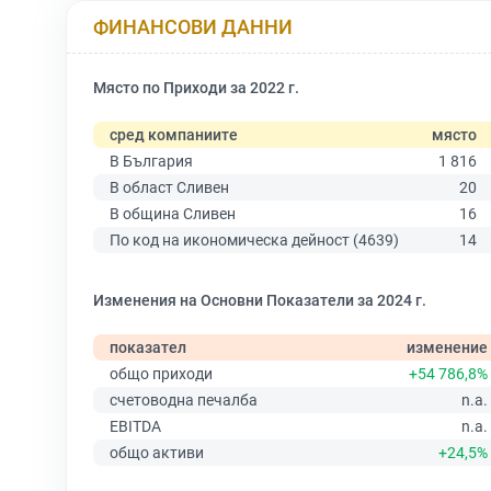
ФИНАНСОВИ ДАННИ
Място по Приходи за 2022 г.
сред компаниите
място
В България
1 816
В област Сливен
20
В община Сливен
16
По код на икономическа дейност (4639)
14
Изменения на Основни Показатели за 2024 г.
показател
изменение
общо приходи
+54 786,8%
счетоводна печалба
n.a.
EBITDA
n.a.
общо активи
+24,5%