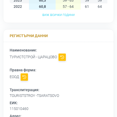
2023
60,3
59 - 63
59
59
61
2022
60,8
57 - 64
61
64
63
виж всички години
РЕГИСТЪРНИ ДАННИ
Наименование:
ТУРИСТСТРОЙ - ЦАРАЦОВО
Правна форма:
ЕООД
Транслитерация:
TOURISTSTROY -TSARATSOVO
ЕИК:
115010460
Адрес: