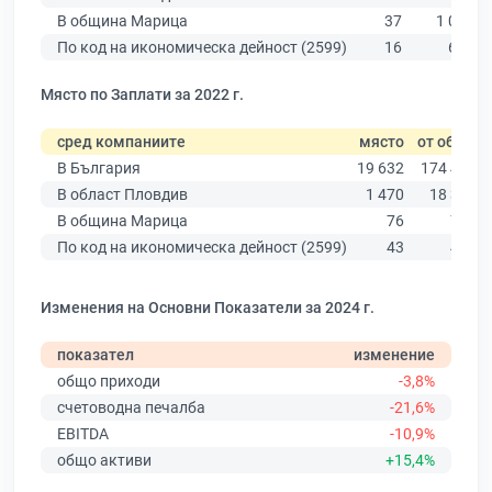
В община Марица
37
1 033
По код на икономическа дейност (2599)
16
662
Място по Заплати за 2022 г.
сред компаниите
място
от общо
В България
19 632
174 403
В област Пловдив
1 470
18 305
В община Марица
76
712
По код на икономическа дейност (2599)
43
477
Изменения на Основни Показатели за 2024 г.
показател
изменение
общо приходи
-3,8%
счетоводна печалба
-21,6%
EBITDA
-10,9%
общо активи
+15,4%