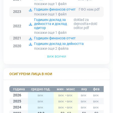
покажи още 1
файл
Годишен финансов отчет
ГФО нам.pdf
2023
покажи още 1
файл
Годишен доклад за
doklad za
дейността и доклад
dejnostta+dokl
2022
одитор
oditor.pdf
покажи още 1
файл
2021
Годишен финансов отчет
Годишен доклад за дейността
2020
покажи още 2
файла
виж всички
ОСИГУРЕНИ ЛИЦА В НОИ
година
средно год.
мин - макс
яну
фев
мар
2026
-
2025
-
2024
-