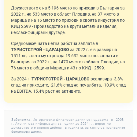
Дружеството е на 5 196 място по приходи в България за
2022 г., на 533 място в област Пловдив, на 37 място в
Марица и на 16 място по приходи в своята индустрия по
КИД 2599 - Производство на други метални изделия,
некласифицирани другаде.
Средномесечната нетна работна заплата в
ТУРИСТСТРОЙ - ЦАРАЦОВО
за 2022 г. е в размер на
1511 лв, което му отрежда 19 632 място по заплати в
България за 2022 г., на 1470 място в област Пловдив, на
76 място в община Марица и 43 по КИД - 2599.
За 2024 г.
ТУРИСТСТРОЙ - ЦАРАЦОВО
реализира -3,8%
спад на приходите, -21,6% спад на печалбата, -10,9% спад
на EBITDA, 15,4% ръст на активите.
Забележка:
Исторически финансови данни се поддържат от 2008
г. Ако липсва информация за години до 2024 г. , вероятно
дружеството е спряло дейност в годината, за която са последните
финансови данни.