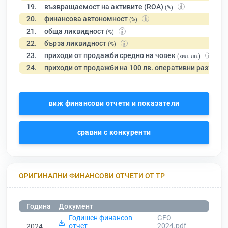
19.
възвращаемост на активите (ROA)
(%)
20.
финансова автономност
(%)
21.
обща ликвидност
(%)
22.
бърза ликвидност
(%)
23.
приходи от продажби средно на човек
(хил. лв.)
24.
приходи от продажби на 100 лв. оперативни разходи
виж финансови отчети и показатели
сравни с конкуренти
ОРИГИНАЛНИ ФИНАНСОВИ ОТЧЕТИ ОТ ТР
Година
Документ
Годишен финансов
GFO
отчет
2024.pdf
2024