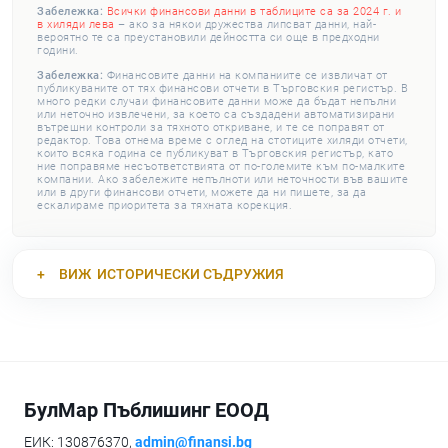
Забележка:
Всички финансови данни в таблиците са за 2024 г. и
в хиляди лева
– ако за някои дружества липсват данни, най-
вероятно те са преустановили дейността си още в предходни
години.
Забележка:
Финансовите данни на компаниите се извличат от
публикуваните от тях финансови отчети в Търговския регистър. В
много редки случаи финансовите данни може да бъдат непълни
или неточно извлечени, за което са създадени автоматизирани
вътрешни контроли за тяхното откриване, и те се поправят от
редактор. Това отнема време с оглед на стотиците хиляди отчети,
които всяка година се публикуват в Търговския регистър, като
ние поправяме несъответствията от по-големите към по-малките
компании. Ако забележите непълноти или неточности във вашите
или в други финансови отчети, можете да ни пишете, за да
ескалираме приоритета за тяхната корекция.
ВИЖ
ИСТОРИЧЕСКИ СЪДРУЖИЯ
БулМар Пъблишинг ЕООД
ЕИК: 130876370,
admin@finansi.bg