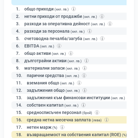
1.
общо приходи
(хил. лв.)
2.
нетни приходи от продажби
(хил. лв.)
3.
разходи за оперативна дейност
(хил. лв.)
4.
разходи за персонала
(хил. лв.)
5.
счетоводна печалба/загуба
(хил. лв.)
6.
EBITDA
(хил. лв.)
7.
общо активи
(хил. лв.)
8.
дълготрайни активи
(хил. лв.)
9.
материални запаси
(хил. лв.)
10.
парични средства
(хил. лв.)
11.
вземания общо
(хил. лв.)
12.
задължения общо
(хил. лв.)
13.
задължения към финансови институции
(хил. лв.)
14.
собствен капитал
(хил. лв.)
15.
средносписъчен персонал
(брой)
16.
средна нетна месечна заплата
(лева)
17.
нетен марж
(%)
18.
възвращаемост на собствения капитал (ROE)
(%)