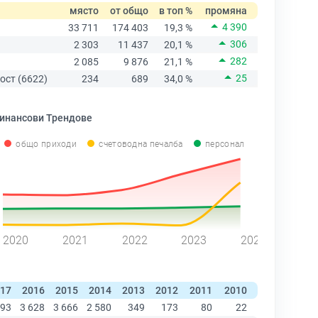
място
от общо
в топ %
промяна
4 390
33 711
174 403
19,3 %
306
2 303
11 437
20,1 %
282
2 085
9 876
21,1 %
25
ост (6622)
234
689
34,0 %
инансови Трендове
общо приходи
счетоводна печалба
персонал
2020
2021
2022
2023
2024
17
2016
2015
2014
2013
2012
2011
2010