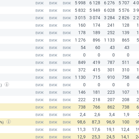
.)
(%)