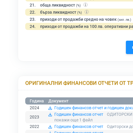
21.
обща ликвидност
(%)
22.
бърза ликвидност
(%)
23.
приходи от продажби средно на човек
(хил. лв.)
24.
приходи от продажби на 100 лв. оперативни р
ОРИГИНАЛНИ ФИНАНСОВИ ОТЧЕТИ ОТ Т
Година
Документ
2024
Годишен финансов отчет и годишен док
Годишен финансов отчет
ОДИТОРСКИ 
2023
покажи още 1
файл
2022
Годишен финансов отчет
Одиторски до