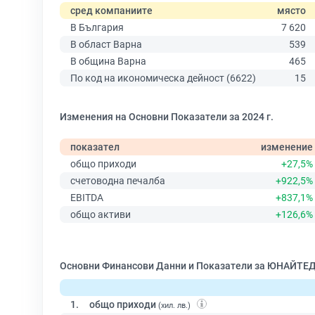
сред компаниите
място
В България
7 620
В област Варна
539
В община Варна
465
По код на икономическа дейност (6622)
15
Изменения на Основни Показатели за 2024 г.
показател
изменение
общо приходи
+27,5%
счетоводна печалба
+922,5%
EBITDA
+837,1%
общо активи
+126,6%
Основни Финансови Данни и Показатели за ЮНАЙТЕД
1.
общо приходи
(хил. лв.)