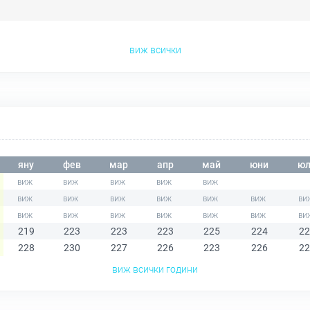
виж всички
яну
фев
мар
апр
май
юни
юл
219
223
223
223
225
224
22
228
230
227
226
223
226
22
виж всички години