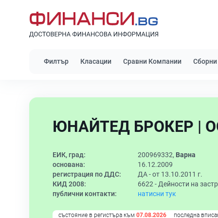
Филтър
Класации
Сравни Компании
Сборни
ЮНАЙТЕД БРОКЕР | 
ЕИК, град:
200969332,
Варна
основана:
16.12.2009
регистрация по ДДС:
ДА - от 13.10.2011 г.
КИД 2008:
6622 -
Дейности на застр
публични контакти:
натисни тук
състояние в регистъра към
07.08.2026
последна вписа