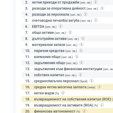
2.
нетни приходи от продажби
(хил. лв.)
3.
разходи за оперативна дейност
(хил. лв.)
4.
разходи за персонала
(хил. лв.)
5.
счетоводна печалба/загуба
(хил. лв.)
6.
EBITDA
(хил. лв.)
7.
общо активи
(хил. лв.)
8.
дълготрайни активи
(хил. лв.)
9.
материални запаси
(хил. лв.)
10.
парични средства
(хил. лв.)
11.
вземания общо
(хил. лв.)
12.
задължения общо
(хил. лв.)
13.
задължения към финансови институции
(хил. лв
14.
собствен капитал
(хил. лв.)
15.
средносписъчен персонал
(брой)
16.
средна нетна месечна заплата
(лева)
17.
нетен марж
(%)
18.
възвращаемост на собствения капитал (ROE)
19.
възвращаемост на активите (ROA)
(%)
20.
финансова автономност
(%)