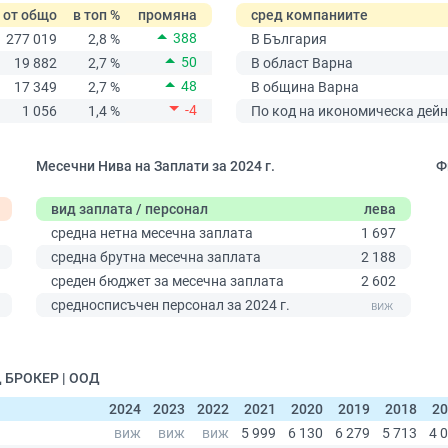
от общо
в топ %
промяна
сред компаниите
388
277 019
2,8 %
В България
50
19 882
2,7 %
В област Варна
48
17 349
2,7 %
В община Варна
-4
1 056
1,4 %
По код на икономическа дейн
Месечни Нива на Заплати за 2024 г.
Ф
вид заплата / персонал
лева
средна нетна месечна заплата
1 697
средна брутна месечна заплата
2 188
среден бюджет за месечна заплата
2 602
0
средносписъчен персонал за 2024 г.
 БРОКЕР | ООД
2024
2023
2022
2021
2020
2019
2018
20