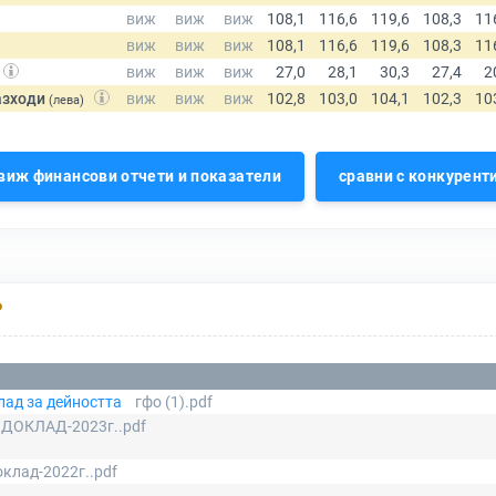
азходи
(лева)
виж финансови отчети и показатели
сравни с конкурент
Р
лад за дейността
гфо (1).pdf
ДОКЛАД-2023г..pdf
клад-2022г..pdf