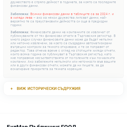
дружеството е спряло дейност в годината, за която са последните
финансови данни.
Забележка:
Всички финансови данни в таблиците са за 2024 г. и
в хиляди лева
– ако за някои дружества липсват данни, най-
вероятно те са преустановили дейността си още в предходни
години.
Забележка:
Финансовите данни на компаниите се извличат от
публикуваните от тях финансови отчети в Търговския регистър. В
много редки случаи финансовите данни може да бъдат непълни
или неточно извлечени, за което са създадени автоматизирани
вътрешни контроли за тяхното откриване, и те се поправят от
редактор. Това отнема време с оглед на стотиците хиляди отчети,
които всяка година се публикуват в Търговския регистър, като
ние поправяме несъответствията от по-големите към по-малките
компании. Ако забележите непълноти или неточности във вашите
или в други финансови отчети, можете да ни пишете, за да
ескалираме приоритета за тяхната корекция.
ВИЖ
ИСТОРИЧЕСКИ СЪДРУЖИЯ