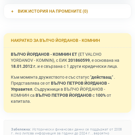
ВИЖ ИСТОРИЯ НА ПРОМЕНИТЕ (0)
НАКРАТКО ЗА ВЪЛЧО ЙОРДАНОВ - КОМНИН
ВЪЛЧО ЙОРДАНОВ - КОМНИН ЕТ
(ET VALCHO
YORDANOV - KOMNIN), с ЕИК
201860599
, е основана на
18.01.2012 г.
и е свързана с 1 други юридически лица.
Към момента дружеството е със статус "
действащ
" .
Представлява се от
ВЪЛЧО ПЕТРОВ ЙОРДАНОВ -
Управител
. Съдружници в ВЪЛЧО ЙОРДАНОВ -
КОМНИН са
ВЪЛЧО ПЕТРОВ ЙОРДАНОВ
с
100%
от
капитала.
Забележка:
Исторически финансови данни се поддържат от 2008
г. Ако липсва информация за години до 2024 г. , вероятно