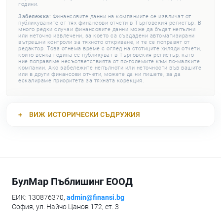
години.
Забележка:
Финансовите данни на компаниите се извличат от
публикуваните от тях финансови отчети в Търговския регистър. В
много редки случаи финансовите данни може да бъдат непълни
или неточно извлечени, за което са създадени автоматизирани
вътрешни контроли за тяхното откриване, и те се поправят от
редактор. Това отнема време с оглед на стотиците хиляди отчети,
които всяка година се публикуват в Търговския регистър, като
ние поправяме несъответствията от по-големите към по-малките
компании. Ако забележите непълноти или неточности във вашите
или в други финансови отчети, можете да ни пишете, за да
ескалираме приоритета за тяхната корекция.
ВИЖ
ИСТОРИЧЕСКИ СЪДРУЖИЯ
БулМар Пъблишинг ЕООД
ЕИК: 130876370,
admin@finansi.bg
София, ул. Найчо Цанов 172, ет. 3