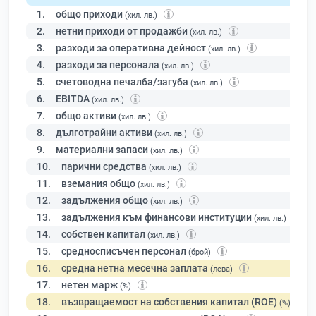
1.
общо приходи
(хил. лв.)
2.
нетни приходи от продажби
(хил. лв.)
3.
разходи за оперативна дейност
(хил. лв.)
4.
разходи за персонала
(хил. лв.)
5.
счетоводна печалба/загуба
(хил. лв.)
6.
EBITDA
(хил. лв.)
7.
общо активи
(хил. лв.)
8.
дълготрайни активи
(хил. лв.)
9.
материални запаси
(хил. лв.)
10.
парични средства
(хил. лв.)
11.
вземания общо
(хил. лв.)
12.
задължения общо
(хил. лв.)
13.
задължения към финансови институции
(хил. лв.)
14.
собствен капитал
(хил. лв.)
15.
средносписъчен персонал
(брой)
16.
средна нетна месечна заплата
(лева)
17.
нетен марж
(%)
18.
възвращаемост на собствения капитал (ROE)
(%)