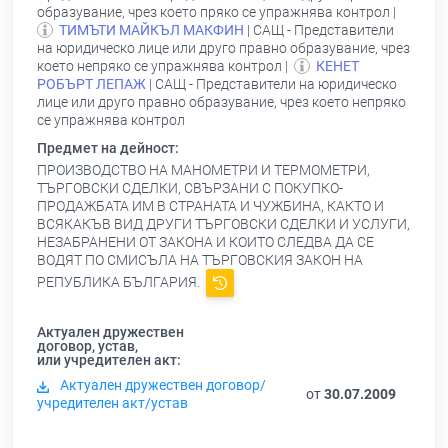
образувание, чрез което пряко се упражнява контрол |
ТИМЪТИ МАЙКЪЛ МАКФИН
| САЩ - Представители
на юридическо лице или друго правно образувание, чрез
което непряко се упражнява контрол |
КЕНЕТ
РОБЪРТ ЛЕПАЖ
| САЩ - Представители на юридическо
лице или друго правно образувание, чрез което непряко
се упражнява контрол
Предмет на дейност:
ПРОИЗВОДСТВО НА МАНОМЕТРИ И ТЕРМОМЕТРИ,
ТЪРГОВСКИ СДЕЛКИ, СВЪРЗАНИ С ПОКУПКО-
ПРОДАЖБАТА ИМ В СТРАНАТА И ЧУЖБИНА, КАКТО И
ВСЯКАКЪВ ВИД ДРУГИ ТЪРГОВСКИ СДЕЛКИ И УСЛУГИ,
НЕЗАБРАНЕНИ ОТ ЗАКОНА И КОИТО СЛЕДВА ДА СЕ
ВОДЯТ ПО СМИСЪЛА НА ТЪРГОВСКИЯ ЗАКОН НА
РЕПУБЛИКА БЪЛГАРИЯ.
Актуален дружествен
договор, устав,
или учредителен акт:
Актуален дружествен договор/
от
30.07.2009
учредителен акт/устав