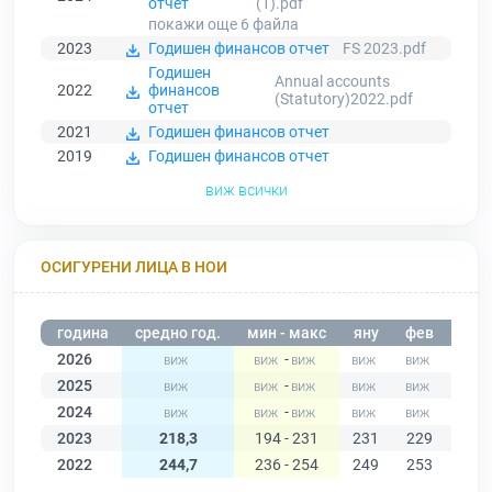
отчет
(1).pdf
покажи още 6
файла
2023
Годишен финансов отчет
FS 2023.pdf
Годишен
Annual accounts
2022
финансов
(Statutory)2022.pdf
отчет
2021
Годишен финансов отчет
2019
Годишен финансов отчет
виж всички
ОСИГУРЕНИ ЛИЦА В НОИ
година
средно год.
мин - макс
яну
фев
мар
2026
-
2025
-
2024
-
2023
218,3
194 - 231
231
229
228
2022
244,7
236 - 254
249
253
254