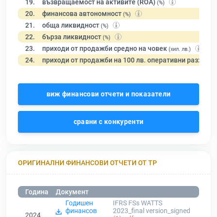
19.
възвращаемост на активите (ROA)
(%)
20.
финансова автономност
(%)
21.
обща ликвидност
(%)
22.
бърза ликвидност
(%)
23.
приходи от продажби средно на човек
(хил. лв.)
24.
приходи от продажби на 100 лв. оперативни разходи
виж финансови отчети и показатели
сравни с конкуренти
ОРИГИНАЛНИ ФИНАНСОВИ ОТЧЕТИ ОТ ТР
Година
Документ
Годишен
IFRS FSs WATTS
финансов
2023_final version_signed
2024