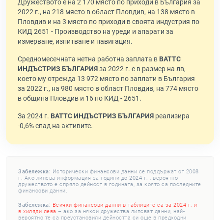
Дружеството е на 2 170 място по приходи в България за
2022 г., на 218 място в област Пловдив, на 138 място в
Пловдив и на 3 място по приходи в своята индустрия по
КИД 2651 - Производство на уреди и апарати за
измерване, изпитване и навигация.
Средномесечната нетна работна заплата в
ВАТТС
ИНДЪСТРИЗ БЪЛГАРИЯ
за 2022 г. е в размер на лв,
което му отрежда 13 972 място по заплати в България
за 2022 г., на 980 място в област Пловдив, на 774 място
в община Пловдив и 16 по КИД - 2651.
За 2024 г.
ВАТТС ИНДЪСТРИЗ БЪЛГАРИЯ
реализира
-0,6% спад на активите.
Забележка:
Исторически финансови данни се поддържат от 2008
г. Ако липсва информация за години до 2024 г. , вероятно
дружеството е спряло дейност в годината, за която са последните
финансови данни.
Забележка:
Всички финансови данни в таблиците са за 2024 г. и
в хиляди лева
– ако за някои дружества липсват данни, най-
вероятно те са преустановили дейността си още в предходни