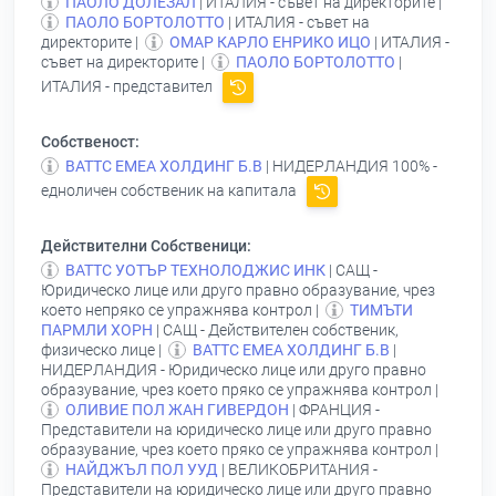
ПАОЛО ДОЛЕЗАЛ
| ИТАЛИЯ - съвет на директорите |
ПАОЛО БОРТОЛОТТО
| ИТАЛИЯ - съвет на
директорите |
ОМАР КАРЛО ЕНРИКО ИЦО
| ИТАЛИЯ -
съвет на директорите |
ПАОЛО БОРТОЛОТТО
|
ИТАЛИЯ - представител
Собственост:
ВАТТС ЕМЕА ХОЛДИНГ Б.В
| НИДЕРЛАНДИЯ 100% -
едноличен собственик на капитала
Действителни Собственици:
ВАТТС УОТЪР ТЕХНОЛОДЖИС ИНК
| САЩ -
Юридическо лице или друго правно образувание, чрез
което непряко се упражнява контрол |
ТИМЪТИ
ПАРМЛИ ХОРН
| САЩ - Действителен собственик,
физическо лице |
ВАТТС ЕМЕА ХОЛДИНГ Б.В
|
НИДЕРЛАНДИЯ - Юридическо лице или друго правно
образувание, чрез което пряко се упражнява контрол |
ОЛИВИЕ ПОЛ ЖАН ГИВЕРДОН
| ФРАНЦИЯ -
Представители на юридическо лице или друго правно
образувание, чрез което пряко се упражнява контрол |
НАЙДЖЪЛ ПОЛ УУД
| ВЕЛИКОБРИТАНИЯ -
Представители на юридическо лице или друго правно