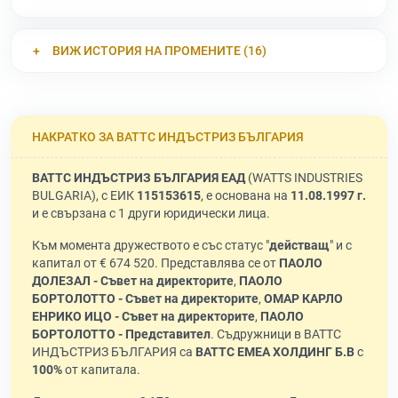
ВИЖ ИСТОРИЯ НА ПРОМЕНИТЕ (16)
НАКРАТКО ЗА ВАТТС ИНДЪСТРИЗ БЪЛГАРИЯ
ВАТТС ИНДЪСТРИЗ БЪЛГАРИЯ ЕАД
(WATTS INDUSTRIES
BULGARIA), с ЕИК
115153615
, е основана на
11.08.1997 г.
и е свързана с 1 други юридически лица.
Към момента дружеството е със статус "
действащ
" и с
капитал от € 674 520. Представлява се от
ПАОЛО
ДОЛЕЗАЛ - Съвет на директорите
,
ПАОЛО
БОРТОЛОТТО - Съвет на директорите
,
ОМАР КАРЛО
ЕНРИКО ИЦО - Съвет на директорите
,
ПАОЛО
БОРТОЛОТТО - Представител
. Съдружници в ВАТТС
ИНДЪСТРИЗ БЪЛГАРИЯ са
ВАТТС ЕМЕА ХОЛДИНГ Б.В
с
100%
от капитала.