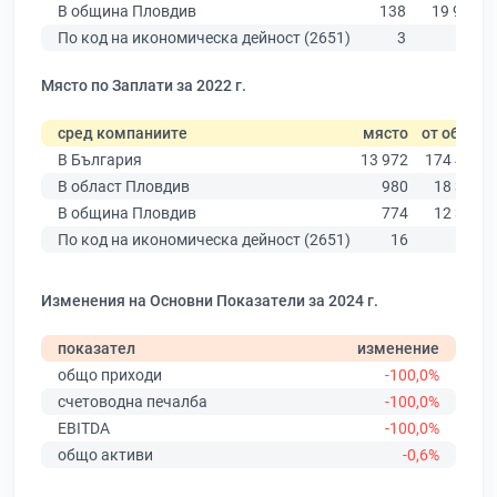
В община Пловдив
138
19 939
По код на икономическа дейност (2651)
3
92
Място по Заплати за 2022 г.
сред компаниите
място
от общо
В България
13 972
174 403
В област Пловдив
980
18 305
В община Пловдив
774
12 387
По код на икономическа дейност (2651)
16
69
Изменения на Основни Показатели за 2024 г.
показател
изменение
общо приходи
-100,0%
счетоводна печалба
-100,0%
EBITDA
-100,0%
общо активи
-0,6%