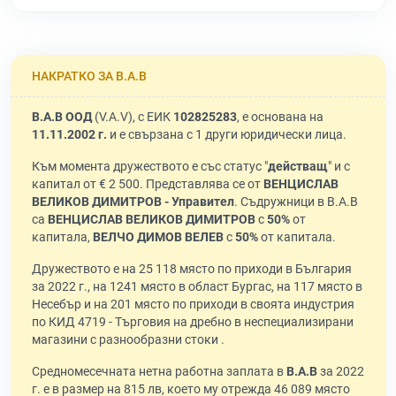
НАКРАТКО ЗА В.А.В
В.А.В ООД
(V.A.V), с ЕИК
102825283
, е основана на
11.11.2002 г.
и е свързана с 1 други юридически лица.
Към момента дружеството е със статус "
действащ
" и с
капитал от € 2 500. Представлява се от
ВЕНЦИСЛАВ
ВЕЛИКОВ ДИМИТРОВ - Управител
. Съдружници в В.А.В
са
ВЕНЦИСЛАВ ВЕЛИКОВ ДИМИТРОВ
с
50%
от
капитала,
ВЕЛЧО ДИМОВ ВЕЛЕВ
с
50%
от капитала.
Дружеството е на 25 118 място по приходи в България
за 2022 г., на 1241 място в област Бургас, на 117 място в
Несебър и на 201 място по приходи в своята индустрия
по КИД 4719 - Търговия на дребно в неспециализирани
магазини с разнообразни стоки .
Средномесечната нетна работна заплата в
В.А.В
за 2022
г. е в размер на 815 лв, което му отрежда 46 089 място