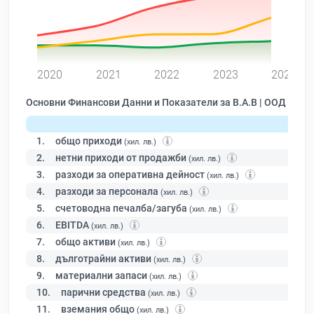
0
2020
2021
2022
2023
2024
Основни Финансови Данни и Показатели за В.А.В | ООД
1.
общо приходи
(хил. лв.)
2.
нетни приходи от продажби
(хил. лв.)
3.
разходи за оперативна дейност
(хил. лв.)
4.
разходи за персонала
(хил. лв.)
5.
счетоводна печалба/загуба
(хил. лв.)
6.
EBITDA
(хил. лв.)
7.
общо активи
(хил. лв.)
8.
дълготрайни активи
(хил. лв.)
9.
материални запаси
(хил. лв.)
10.
парични средства
(хил. лв.)
11.
вземания общо
(хил. лв.)