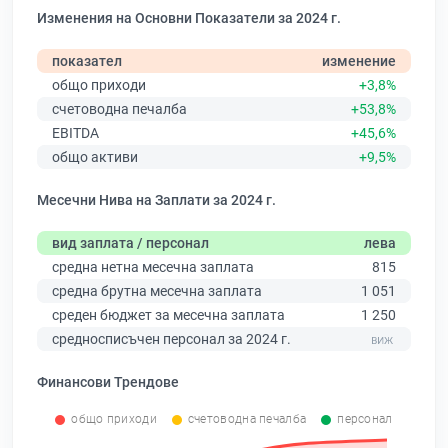
Изменения на Основни Показатели за 2024 г.
показател
изменение
общо приходи
+3,8%
счетоводна печалба
+53,8%
EBITDA
+45,6%
общо активи
+9,5%
Месечни Нива на Заплати за 2024 г.
вид заплата / персонал
лева
средна нетна месечна заплата
815
средна брутна месечна заплата
1 051
среден бюджет за месечна заплата
1 250
средносписъчен персонал за 2024 г.
Финансови Трендове
общо приходи
счетоводна печалба
персонал