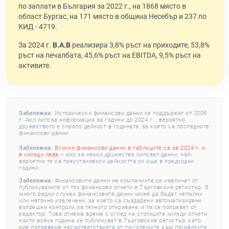
по заплати в България за 2022 г., на 1868 място в
област Бургас, на 171 място в община Несебър и 237 по
КИД - 4719.
За 2024 г.
В.А.В
реализира 3,8% ръст на приходите, 53,8%
ръст на печалбата, 45,6% ръст на EBITDA, 9,5% ръст на
активите.
Забележка:
Исторически финансови данни се поддържат от 2008
г. Ако липсва информация за години до 2024 г. , вероятно
дружеството е спряло дейност в годината, за която са последните
финансови данни.
Забележка:
Всички финансови данни в таблиците са за 2024 г. и
в хиляди лева
– ако за някои дружества липсват данни, най-
вероятно те са преустановили дейността си още в предходни
години.
Забележка:
Финансовите данни на компаниите се извличат от
публикуваните от тях финансови отчети в Търговския регистър. В
много редки случаи финансовите данни може да бъдат непълни
или неточно извлечени, за което са създадени автоматизирани
вътрешни контроли за тяхното откриване, и те се поправят от
редактор. Това отнема време с оглед на стотиците хиляди отчети,
които всяка година се публикуват в Търговския регистър, като
ние поправяме несъответствията от по-големите към по-малките