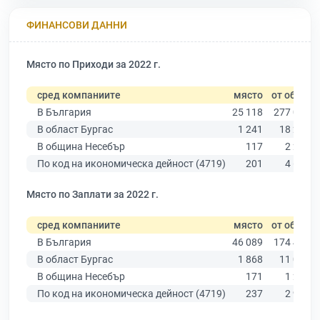
ФИНАНСОВИ ДАННИ
Място по Приходи за 2022 г.
сред компаниите
място
от общо
В България
25 118
277 019
В област Бургас
1 241
18 275
В община Несебър
117
2 223
По код на икономическа дейност (4719)
201
4 682
Място по Заплати за 2022 г.
сред компаниите
място
от общо
В България
46 089
174 403
В област Бургас
1 868
11 009
В община Несебър
171
1 265
По код на икономическа дейност (4719)
237
2 938