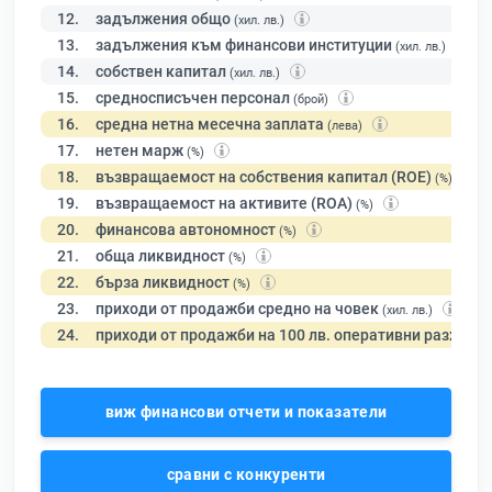
12.
задължения общо
(хил. лв.)
13.
задължения към финансови институции
(хил. лв.)
14.
собствен капитал
(хил. лв.)
15.
средносписъчен персонал
(брой)
16.
средна нетна месечна заплата
(лева)
17.
нетен марж
(%)
18.
възвращаемост на собствения капитал (ROE)
(%)
19.
възвращаемост на активите (ROA)
(%)
20.
финансова автономност
(%)
21.
обща ликвидност
(%)
22.
бърза ликвидност
(%)
23.
приходи от продажби средно на човек
(хил. лв.)
24.
приходи от продажби на 100 лв. оперативни разходи
виж финансови отчети и показатели
сравни с конкуренти