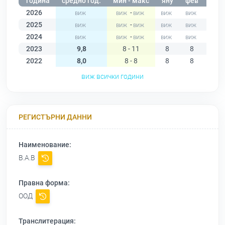
година
средно год.
мин - макс
яну
фев
мар
2026
-
2025
-
2024
-
2023
9,8
8 - 11
8
8
8
2022
8,0
8 - 8
8
8
8
виж всички години
РЕГИСТЪРНИ ДАННИ
Наименование:
В.А.В
Правна форма:
ООД
Транслитерация: