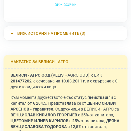
виж всички
ВИЖ ИСТОРИЯ НА ПРОМЕНИТЕ (3)
НАКРАТКО ЗА ВЕЛИСИ - АГРО
ВЕЛИСИ - АГРО ООД
(VELISI - AGRO OOD), с ЕИК
201477202
, е основана на
10.03.2011 г.
и е свързана с 0
други юридически лица.
Към момента дружеството е със статус "
действащ
" и с
капитал от € 204,5. Представлява се от
ДЕНИС СИЛВИ
АРСЕНОВ - Управител
. Съдружници в ВЕЛИСИ - АГРО са
ВЕНЦИСЛАВ КИРИЛОВ ГЕОРГИЕВ
с
25%
от капитала,
ЦВЕТОМИР ИЛИЕВ КИРИЛОВ
с
25%
от капитала,
ДЕЯНА
ВЕНЦИСЛАВОВА ТОДОРОВА
с
12,5%
от капитала,