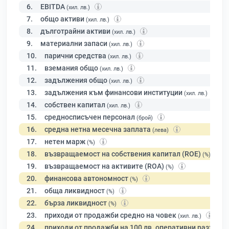
6.
EBITDA
(хил. лв.)
7.
общо активи
(хил. лв.)
8.
дълготрайни активи
(хил. лв.)
9.
материални запаси
(хил. лв.)
10.
парични средства
(хил. лв.)
11.
вземания общо
(хил. лв.)
12.
задължения общо
(хил. лв.)
13.
задължения към финансови институции
(хил. лв.)
14.
собствен капитал
(хил. лв.)
15.
средносписъчен персонал
(брой)
16.
средна нетна месечна заплата
(лева)
17.
нетен марж
(%)
18.
възвращаемост на собствения капитал (ROE)
(%)
19.
възвращаемост на активите (ROA)
(%)
20.
финансова автономност
(%)
21.
обща ликвидност
(%)
22.
бърза ликвидност
(%)
23.
приходи от продажби средно на човек
(хил. лв.)
24.
приходи от продажби на 100 лв. оперативни разходи