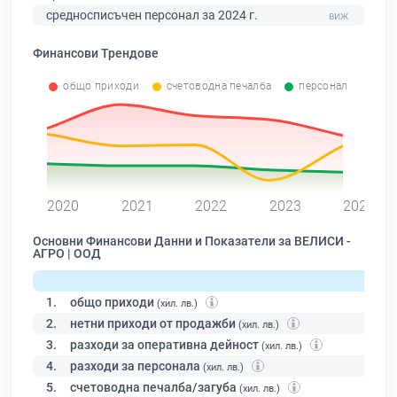
средносписъчен персонал за 2024 г.
Финансови Трендове
общо приходи
счетоводна печалба
персонал
0
2020
2021
2022
2023
2024
Основни Финансови Данни и Показатели за ВЕЛИСИ -
АГРО | ООД
1.
общо приходи
(хил. лв.)
2.
нетни приходи от продажби
(хил. лв.)
3.
разходи за оперативна дейност
(хил. лв.)
4.
разходи за персонала
(хил. лв.)
5.
счетоводна печалба/загуба
(хил. лв.)