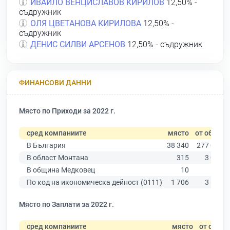
ИВАЙЛО ВЕНЦИСЛАВОВ КИРИЛОВ
12,50% -
съдружник
ОЛЯ ЦВЕТАНОВА КИРИЛОВА
12,50% -
съдружник
ДЕНИС СИЛВИ АРСЕНОВ
12,50% - съдружник
ФИНАНСОВИ ДАННИ
Място по Приходи за 2022 г.
сред компаниите
място
от общо
В България
38 340
277 019
В област Монтана
315
3 030
В община Медковец
10
34
По код на икономическа дейност (0111)
1 706
3 640
Място по Заплати за 2022 г.
сред компаниите
място
от общо