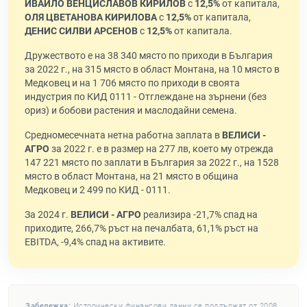
ИВАЙЛО ВЕНЦИСЛАВОВ КИРИЛОВ
с
12,5%
от капитала,
ОЛЯ ЦВЕТАНОВА КИРИЛОВА
с
12,5%
от капитала,
ДЕНИС СИЛВИ АРСЕНОВ
с
12,5%
от капитала.
Дружеството е на 38 340 място по приходи в България
за 2022 г., на 315 място в област Монтана, на 10 място в
Медковец и на 1 706 място по приходи в своята
индустрия по КИД 0111 - Отглеждане на зърнени (без
ориз) и бобови растения и маслодайни семена.
Средномесечната нетна работна заплата в
ВЕЛИСИ -
АГРО
за 2022 г. е в размер на 277 лв, което му отрежда
147 221 място по заплати в България за 2022 г., на 1528
място в област Монтана, на 21 място в община
Медковец и 2 499 по КИД - 0111.
За 2024 г.
ВЕЛИСИ - АГРО
реализира -21,7% спад на
приходите, 266,7% ръст на печалбата, 61,1% ръст на
EBITDA, -9,4% спад на активите.
Забележка:
Исторически финансови данни се поддържат от 2008