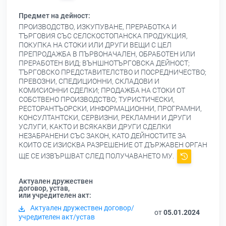
Предмет на дейност:
ПРОИЗВОДСТВО, ИЗКУПУВАНЕ, ПРЕРАБОТКА И
ТЪРГОВИЯ СЪС СЕЛСКОСТОПАНСКА ПРОДУКЦИЯ,
ПОКУПКА НА СТОКИ ИЛИ ДРУГИ ВЕЩИ С ЦЕЛ
ПРЕПРОДАЖБА В ПЪРВОНАЧАЛЕН, ОБРАБОТЕН ИЛИ
ПРЕРАБОТЕН ВИД; ВЪНШНОТЪРГОВСКА ДЕЙНОСТ;
ТЪРГОВСКО ПРЕДСТАВИТЕЛСТВО И ПОСРЕДНИЧЕСТВО;
ПРЕВОЗНИ, СПЕДИЦИОННИ, СКЛАДОВИ И
КОМИСИОННИ СДЕЛКИ; ПРОДАЖБА НА СТОКИ ОТ
СОБСТВЕНО ПРОИЗВОДСТВО; ТУРИСТИЧЕСКИ,
РЕСТОРАНТЪОРСКИ, ИНФОРМАЦИОННИ, ПРОГРАМНИ,
КОНСУЛТАНТСКИ, СЕРВИЗНИ, РЕКЛАМНИ И ДРУГИ
УСЛУГИ, КАКТО И ВСЯКАКВИ ДРУГИ СДЕЛКИ
НЕЗАБРАНЕНИ СЪС ЗАКОН, КАТО ДЕЙНОСТИТЕ ЗА
КОИТО СЕ ИЗИСКВА РАЗРЕШЕНИЕ ОТ ДЪРЖАВЕН ОРГАН
ЩЕ СЕ ИЗВЪРШВАТ СЛЕД ПОЛУЧАВАНЕТО МУ.
Актуален дружествен
договор, устав,
или учредителен акт:
Актуален дружествен договор/
от
05.01.2024
учредителен акт/устав