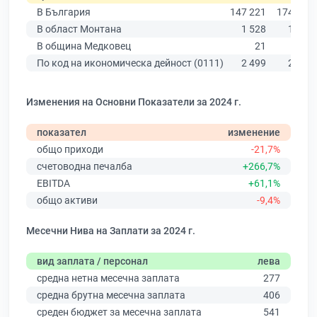
В България
147 221
174 403
В област Монтана
1 528
1 936
В община Медковец
21
24
По код на икономическа дейност (0111)
2 499
2 706
Изменения на Основни Показатели за 2024 г.
показател
изменение
общо приходи
-21,7%
счетоводна печалба
+266,7%
EBITDA
+61,1%
общо активи
-9,4%
Месечни Нива на Заплати за 2024 г.
вид заплата / персонал
лева
средна нетна месечна заплата
277
средна брутна месечна заплата
406
среден бюджет за месечна заплата
541