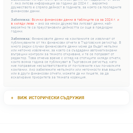
г. Ако липсва информация за години до 2024 г. , вероятно
дружеството е спряло дейност в годината, за която са последните
финансови данни.
Забележка:
Всички финансови данни в таблиците са за 2024 г. и
в хиляди лева
– ако за някои дружества липсват данни, най-
вероятно те са преустановили дейността си още в предходни
години.
Забележка:
Финансовите данни на компаниите се извличат от
публикуваните от тях финансови отчети в Търговския регистър. В
много редки случаи финансовите данни може да бъдат непълни
или неточно извлечени, за което са създадени автоматизирани
вътрешни контроли за тяхното откриване, и те се поправят от
редактор. Това отнема време с оглед на стотиците хиляди отчети,
които всяка година се публикуват в Търговския регистър, като
ние поправяме несъответствията от по-големите към по-малките
компании. Ако забележите непълноти или неточности във вашите
или в други финансови отчети, можете да ни пишете, за да
ескалираме приоритета за тяхната корекция.
ВИЖ
ИСТОРИЧЕСКИ СЪДРУЖИЯ