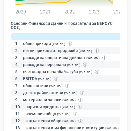
0
2020
2021
2022
2023
2024
Основни Финансови Данни и Показатели за ВЕРСУС |
ООД
1.
общо приходи
(хил. лв.)
2.
нетни приходи от продажби
(хил. лв.)
3.
разходи за оперативна дейност
(хил. лв.)
4.
разходи за персонала
(хил. лв.)
5.
счетоводна печалба/загуба
(хил. лв.)
6.
EBITDA
(хил. лв.)
7.
общо активи
(хил. лв.)
8.
дълготрайни активи
(хил. лв.)
9.
материални запаси
(хил. лв.)
10.
парични средства
(хил. лв.)
11.
вземания общо
(хил. лв.)
12.
задължения общо
(хил. лв.)
13.
задължения към финансови институции
(хил. лв.)