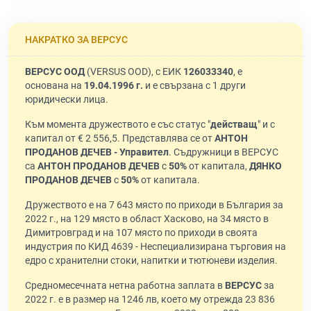
НАКРАТКО ЗА ВЕРСУС
ВЕРСУС ООД
(VERSUS OOD), с ЕИК
126033340
, е
основана на
19.04.1996 г.
и е свързана с 1 други
юридически лица.
Към момента дружеството е със статус "
действащ
" и с
капитал от € 2 556,5. Представлява се от
АНТОН
ПРОДАНОВ ДЕЧЕВ - Управител
. Съдружници в ВЕРСУС
са
АНТОН ПРОДАНОВ ДЕЧЕВ
с
50%
от капитала,
ДЯНКО
ПРОДАНОВ ДЕЧЕВ
с
50%
от капитала.
Дружеството е на 7 643 място по приходи в България за
2022 г., на 129 място в област Хасково, на 34 място в
Димитровград и на 107 място по приходи в своята
индустрия по КИД 4639 - Неспециализирана търговия на
едро с хранителни стоки, напитки и тютюневи изделия.
Средномесечната нетна работна заплата в
ВЕРСУС
за
2022 г. е в размер на 1246 лв, което му отрежда 23 836