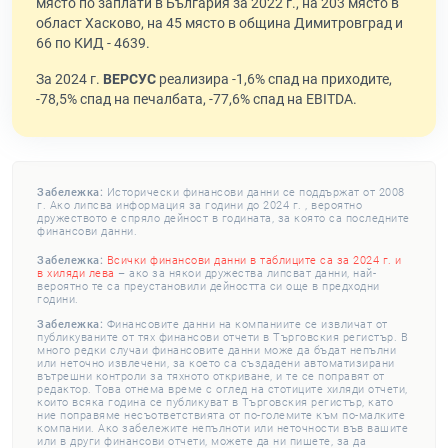
място по заплати в България за 2022 г., на 203 място в
област Хасково, на 45 място в община Димитровград и
66 по КИД - 4639.
За 2024 г.
ВЕРСУС
реализира -1,6% спад на приходите,
-78,5% спад на печалбата, -77,6% спад на EBITDA.
Забележка:
Исторически финансови данни се поддържат от 2008
г. Ако липсва информация за години до 2024 г. , вероятно
дружеството е спряло дейност в годината, за която са последните
финансови данни.
Забележка:
Всички финансови данни в таблиците са за 2024 г. и
в хиляди лева
– ако за някои дружества липсват данни, най-
вероятно те са преустановили дейността си още в предходни
години.
Забележка:
Финансовите данни на компаниите се извличат от
публикуваните от тях финансови отчети в Търговския регистър. В
много редки случаи финансовите данни може да бъдат непълни
или неточно извлечени, за което са създадени автоматизирани
вътрешни контроли за тяхното откриване, и те се поправят от
редактор. Това отнема време с оглед на стотиците хиляди отчети,
които всяка година се публикуват в Търговския регистър, като
ние поправяме несъответствията от по-големите към по-малките
компании. Ако забележите непълноти или неточности във вашите
или в други финансови отчети, можете да ни пишете, за да