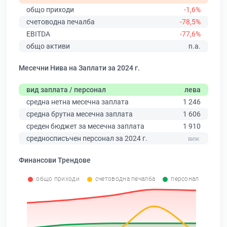
общо приходи
-1,6%
счетоводна печалба
-78,5%
EBITDA
-77,6%
общо активи
n.a.
Месечни Нива на Заплати за 2024 г.
вид заплата / персонал
лева
средна нетна месечна заплата
1 246
средна брутна месечна заплата
1 606
среден бюджет за месечна заплата
1 910
средносписъчен персонал за 2024 г.
Финансови Трендове
общо приходи
счетоводна печалба
персонал