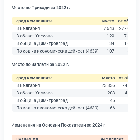
Място по Приходи за 2022 г.
сред компаниите
място
от общо
В България
7 643
277 019
В област Хасково
129
7 664
В община Димитровград
34
1 604
По код на икономическа дейност (4639)
107
639
Място по Заплати за 2022 г.
сред компаниите
място
от общо
В България
23 836
174 403
В област Хасково
203
4 585
В община Димитровград
45
957
По код на икономическа дейност (4639)
66
503
Изменения на Основни Показатели за 2024 г.
показател
изменение