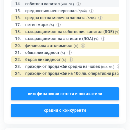
14.
собствен капитал
(хил. лв.)
15.
средносписъчен персонал
(брой)
16.
средна нетна месечна заплата
(лева)
17.
нетен марж
(%)
18.
възвращаемост на собствения капитал (ROE)
(%)
19.
възвращаемост на активите (ROA)
(%)
20.
финансова автономност
(%)
21.
обща ликвидност
(%)
22.
бърза ликвидност
(%)
23.
приходи от продажби средно на човек
(хил. лв.)
24.
приходи от продажби на 100 лв. оперативни разходи
виж финансови отчети и показатели
сравни с конкуренти