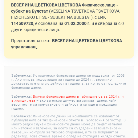
ВЕСЕЛИНА ЦВЕТКОВА ЦВЕТКОВА Физическо лице -
субект на Булстат
(VESELINA TSVETKOVA TSVETKOVA
FIZICHESKO LITSE - SUBEKT NA BULSTAT), с ЕИК
114509720
, е основана на
01.02.2000 г.
и е свързана с 0
други юридически лица.
Представлява се от
ВЕСЕЛИНА ЦВЕТКОВА ЦВЕТКОВА -
управляващ
.
Забележка:
Исторически финансови данни се поддържат от 2008
г. Ако липсва информация за години до 2024 г. , вероятно
дружеството е спряло дейност в годината, за която са последните
финансови данни.
Забележка:
Всички финансови данни в таблиците са за 2024 г. и
в хиляди лева
– ако за някои дружества липсват данни, най-
вероятно те са преустановили дейността си още в предходни
години.
Забележка:
Финансовите данни на компаниите се извличат от
публикуваните от тях финансови отчети в Търговския регистър. В
много редки случаи финансовите данни може да бъдат непълни
или неточно извлечени, за което са създадени автоматизирани
вътрешни контроли за тяхното откриване, и те се поправят от
редактор. Това отнема време с оглед на стотиците хиляди отчети,