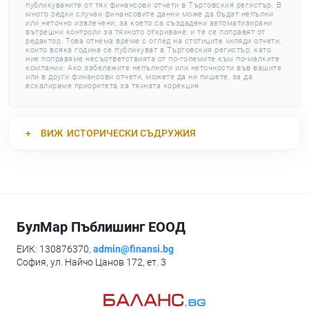
публикуваните от тях финансови отчети в Търговския регистър. В
много редки случаи финансовите данни може да бъдат непълни
или неточно извлечени, за което са създадени автоматизирани
вътрешни контроли за тяхното откриване, и те се поправят от
редактор. Това отнема време с оглед на стотиците хиляди отчети,
които всяка година се публикуват в Търговския регистър, като
ние поправяме несъответствията от по-големите към по-малките
компании. Ако забележите непълноти или неточности във вашите
или в други финансови отчети, можете да ни пишете, за да
ескалираме приоритета за тяхната корекция.
ВИЖ
ИСТОРИЧЕСКИ СЪДРУЖИЯ
БулМар Пъблишинг ЕООД
ЕИК: 130876370,
admin@finansi.bg
София, ул. Найчо Цанов 172, ет. 3