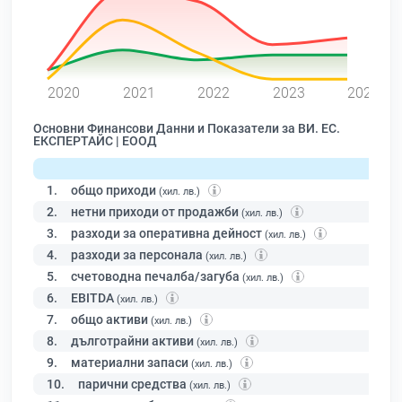
0
2020
2021
2022
2023
2024
Основни Финансови Данни и Показатели за ВИ. ЕС.
ЕКСПЕРТАЙС | ЕООД
1.
общо приходи
(хил. лв.)
2.
нетни приходи от продажби
(хил. лв.)
3.
разходи за оперативна дейност
(хил. лв.)
4.
разходи за персонала
(хил. лв.)
5.
счетоводна печалба/загуба
(хил. лв.)
6.
EBITDA
(хил. лв.)
7.
общо активи
(хил. лв.)
8.
дълготрайни активи
(хил. лв.)
9.
материални запаси
(хил. лв.)
10.
парични средства
(хил. лв.)