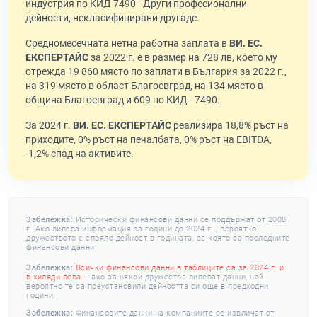
индустрия по КИД 7490 - Други професионални
дейности, некласифицирани другаде.
Средномесечната нетна работна заплата в
ВИ. ЕС.
ЕКСПЕРТАЙС
за 2022 г. е в размер на 728 лв, което му
отрежда 19 860 място по заплати в България за 2022 г.,
на 319 място в област Благоевград, на 134 място в
община Благоевград и 609 по КИД - 7490.
За 2024 г.
ВИ. ЕС. ЕКСПЕРТАЙС
реализира 18,8% ръст на
приходите, 0% ръст на печалбата, 0% ръст на EBITDA,
-1,2% спад на активите.
Забележка:
Исторически финансови данни се поддържат от 2008
г. Ако липсва информация за години до 2024 г. , вероятно
дружеството е спряло дейност в годината, за която са последните
финансови данни.
Забележка:
Всички финансови данни в таблиците са за 2024 г. и
в хиляди лева
– ако за някои дружества липсват данни, най-
вероятно те са преустановили дейността си още в предходни
години.
Забележка:
Финансовите данни на компаниите се извличат от