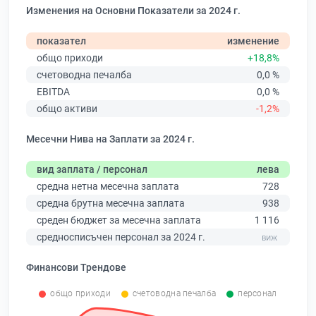
Изменения на Основни Показатели за 2024 г.
показател
изменение
общо приходи
+18,8%
счетоводна печалба
0,0 %
EBITDA
0,0 %
общо активи
-1,2%
Месечни Нива на Заплати за 2024 г.
вид заплата / персонал
лева
средна нетна месечна заплата
728
средна брутна месечна заплата
938
среден бюджет за месечна заплата
1 116
средносписъчен персонал за 2024 г.
Финансови Трендове
общо приходи
счетоводна печалба
персонал