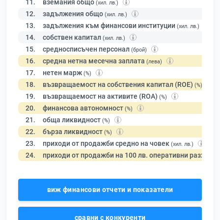
11.
вземания общо
(хил. лв.)
12.
задължения общо
(хил. лв.)
13.
задължения към финансови институции
(хил. лв.)
14.
собствен капитал
(хил. лв.)
15.
средносписъчен персонал
(брой)
16.
средна нетна месечна заплата
(лева)
17.
нетен марж
(%)
18.
възвращаемост на собствения капитал (ROE)
(%)
19.
възвращаемост на активите (ROA)
(%)
20.
финансова автономност
(%)
21.
обща ликвидност
(%)
22.
бърза ликвидност
(%)
23.
приходи от продажби средно на човек
(хил. лв.)
24.
приходи от продажби на 100 лв. оперативни разходи
виж финансови отчети и показатели
сравни с конкуренти