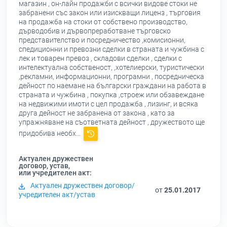
магазин , он-лайн продажби с всички видове стоки не
забранени със закон или изискващи лиценз , търговия
на продажба на стоки от собствено производство,
дърводобив и дървопреработване търговско
представителство и посредничество ,комисионни,
спедиционни и превозни сделки в страната и чужбина с
лек и товарен превоз , складови сделки , сделки с
интелектуална собственост, ,хотелиерски, туристически
,рекламни, информационни, програмни , посредническа
дейност по наемане на български граждани на работа в
страната и чужбина , покупка ,строеж или обзавеждане
на недвижими имоти с цел продажба , лизинг, и всяка
друга дейност не забранена от закона , като за
упражняване на съответната дейност , дружеството ще
придобива необх...
Актуален дружествен
договор, устав,
или учредителен акт:
Актуален дружествен договор/
от
25.01.2017
учредителен акт/устав