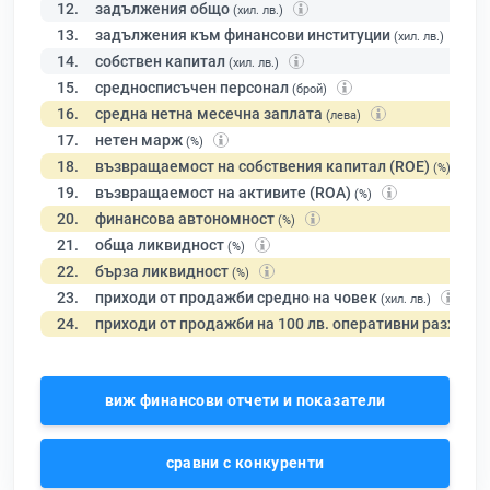
12.
задължения общо
(хил. лв.)
13.
задължения към финансови институции
(хил. лв.)
14.
собствен капитал
(хил. лв.)
15.
средносписъчен персонал
(брой)
16.
средна нетна месечна заплата
(лева)
17.
нетен марж
(%)
18.
възвращаемост на собствения капитал (ROE)
(%)
19.
възвращаемост на активите (ROA)
(%)
20.
финансова автономност
(%)
21.
обща ликвидност
(%)
22.
бърза ликвидност
(%)
23.
приходи от продажби средно на човек
(хил. лв.)
24.
приходи от продажби на 100 лв. оперативни разходи
виж финансови отчети и показатели
сравни с конкуренти