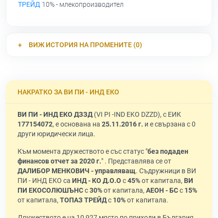
ТРЕЙД
10% - млекопроизводител
ВИЖ ИСТОРИЯ НА ПРОМЕНИТЕ (0)
НАКРАТКО ЗА ВИ ПИ - ИНД ЕКО
ВИ ПИ - ИНД ЕКО ДЗЗД
(VI PI -IND EKO DZZD), с ЕИК
177154072
, е основана на
25.11.2016 г.
и е свързана с 0
други юридически лица.
Към момента дружеството е със статус "
без подаден
финансов отчет за 2020 г.
" . Представлява се от
ДАЛИБОР МЕНКОВИЧ - управляващ
. Съдружници в ВИ
ПИ - ИНД ЕКО са
ИНД - КО Д.О.О
с
45%
от капитала,
ВИ
ПИ ЕКОСОЛЮШЪНС
с
30%
от капитала,
АЕОН - БС
с
15%
от капитала,
ТОПАЗ ТРЕЙД
с
10%
от капитала.
Дружеството е на 10 927 място по приходи в България