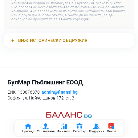
които всяка година се публикуват в Търговския регистър, като
ние поправяме несъответствията от по-големите към по-малките
компании. Ако забележите непълноти или неточности във вашите
или в други финансови отчети, можете да ни пишете, за да
ескалираме приоритета за тяхната корекция.
ВИЖ
ИСТОРИЧЕСКИ СЪДРУЖИЯ
БулМар Пъблишинг ЕООД
ЕИК: 130876370,
admin@finansi.bg
София, ул. Найчо Цанов 172, ет. 3
Преглед
Управление
Финанси
Регистър
Съдружия
Свали