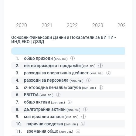
0
2020
2021
2022
2023
2024
Основни Финансови Данни и Показатели за ВИ ПИ -
ИНД ЕКО | ДЗЗД
1.
общо приходи
(хил. лв.)
2.
нетни приходи от продажби
(хил. лв.)
3.
разходи за оперативна дейност
(хил. лв.)
4.
разходи за персонала
(хил. лв.)
5.
счетоводна печалба/загуба
(хил. лв.)
6.
EBITDA
(хил. лв.)
7.
общо активи
(хил. лв.)
8.
дълготрайни активи
(хил. лв.)
9.
материални запаси
(хил. лв.)
10.
парични средства
(хил. лв.)
11.
вземания общо
(хил. лв.)