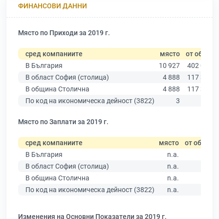
ФИНАНСОВИ ДАННИ
Място по Приходи за 2019 г.
сред компаниите
място
от общо
В България
10 927
402 068
В област София (столица)
4 888
117 329
В община Столична
4 888
117 329
По код на икономическа дейност (3822)
3
27
Място по Заплати за 2019 г.
сред компаниите
място
от общо
В България
n.a.
В област София (столица)
n.a.
В община Столична
n.a.
По код на икономическа дейност (3822)
n.a.
Изменения на Основни Показатели за 2019 г.