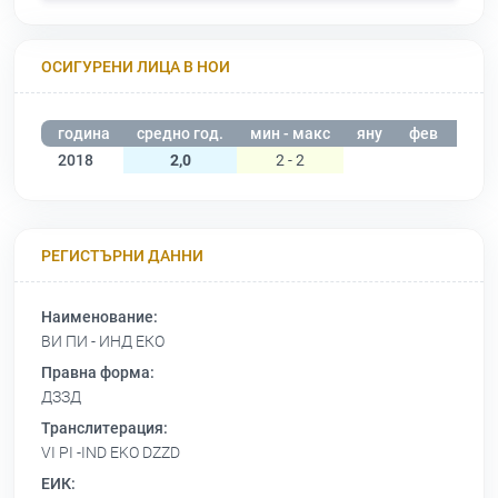
ОСИГУРЕНИ ЛИЦА В НОИ
година
средно год.
мин - макс
яну
фев
мар
2018
2,0
2 - 2
РЕГИСТЪРНИ ДАННИ
Наименование:
ВИ ПИ - ИНД ЕКО
Правна форма:
ДЗЗД
Транслитерация:
VI PI -IND EKO DZZD
ЕИК: