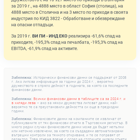
за 2019 г., на 4888 място в област София (столица), на
4888 място в Столична и на 3 място по приходи в своята
индустрия по КИД 3822 - Обработване и обезвреждане
на опасни отпадъци.
За 2019 г.
ВИ ПИ - ИНД ЕКО
реализира -61,6% спад на
приходите, -195,3% спад на печалбата, -195,3% спад на
EBITDA, -61,9% спад на активите.
Забележка:
Исторически финансови данни се поддържат от 2008
г. Ако липсва информация за години до 2024 г. , вероятно
дружеството е спряло дейност в годината, за която са последните
финансови данни.
Забележка:
Всички финансови данни в таблиците са за 2024 г. и
в хиляди лева
– ако за някои дружества липсват данни, най-
вероятно те са преустановили дейността си още в предходни
години.
Забележка:
Финансовите данни на компаниите се извличат от
публикуваните от тях финансови отчети в Търговския регистър. В
много редки случаи финансовите данни може да бъдат непълни
или неточно извлечени, за което са създадени автоматизирани
вътрешни контроли за тяхното откриване, и те се поправят от
редактор. Това отнема време с оглед на стотиците хиляди отчети,