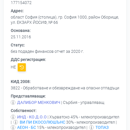
177154072
Адрес:
област София (столица), гр. София 1000, район Оборище,
ул. ЕКЗАРХ ЙОСИФ, № 66
Основана:
25.11.2016
Статус:
без подаден финансов отчет за 2020 г.
ДДС регистрация:
НЕ
КИД 2008:
3822 - Обработване и обезвреждане на опасни отпадъци
Представляващи:
ДАЛИБОР МЕНКОВИЧ
| Сърбия - управляващ
Собственост:
ИНД - КО Д.О.О
| Хърватско 45% - млекопроизводител
|
ВИ ПИ ЕКОСОЛЮШЪНС
30% - млекопроизводител |
АЕОН - БС
15% - млекопроизводител |
ТОПАЗ