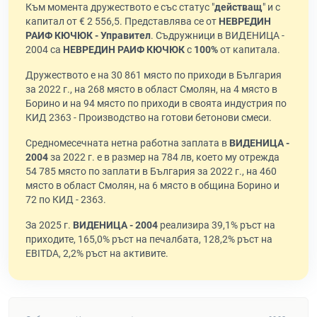
Към момента дружеството е със статус "
действащ
" и с
капитал от € 2 556,5. Представлява се от
НЕВРЕДИН
РАИФ КЮЧЮК - Управител
. Съдружници в ВИДЕНИЦА -
2004 са
НЕВРЕДИН РАИФ КЮЧЮК
с
100%
от капитала.
Дружеството е на 30 861 място по приходи в България
за 2022 г., на 268 място в област Смолян, на 4 място в
Борино и на 94 място по приходи в своята индустрия по
КИД 2363 - Производство на готови бетонови смеси.
Средномесечната нетна работна заплата в
ВИДЕНИЦА -
2004
за 2022 г. е в размер на 784 лв, което му отрежда
54 785 място по заплати в България за 2022 г., на 460
място в област Смолян, на 6 място в община Борино и
72 по КИД - 2363.
За 2025 г.
ВИДЕНИЦА - 2004
реализира 39,1% ръст на
приходите, 165,0% ръст на печалбата, 128,2% ръст на
EBITDA, 2,2% ръст на активите.