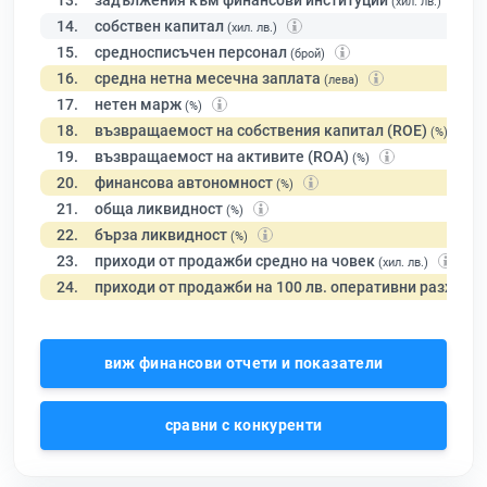
13.
задължения към финансови институции
(хил. лв.)
14.
собствен капитал
(хил. лв.)
15.
средносписъчен персонал
(брой)
16.
средна нетна месечна заплата
(лева)
17.
нетен марж
(%)
18.
възвращаемост на собствения капитал (ROE)
(%)
19.
възвращаемост на активите (ROA)
(%)
20.
финансова автономност
(%)
21.
обща ликвидност
(%)
22.
бърза ликвидност
(%)
23.
приходи от продажби средно на човек
(хил. лв.)
24.
приходи от продажби на 100 лв. оперативни разходи
виж финансови отчети и показатели
сравни с конкуренти