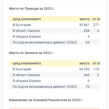
Място по Приходи за 2022 г.
сред компаниите
място
от общо
В България
30 861
277 019
В област Смолян
268
3 292
В община Борино
4
62
По код на икономическа дейност (2363)
94
173
Място по Заплати за 2022 г.
сред компаниите
място
от общо
В България
54 785
174 403
В област Смолян
460
2 287
В община Борино
6
43
По код на икономическа дейност (2363)
72
158
Изменения на Основни Показатели за 2025 г.