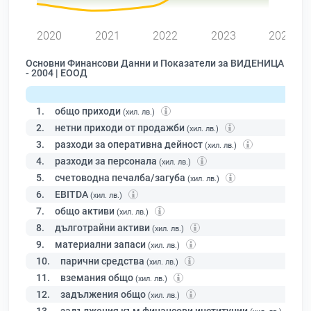
2020
2021
2022
2023
2024
Основни Финансови Данни и Показатели за ВИДЕНИЦА
- 2004 | ЕООД
1.
общо приходи
(хил. лв.)
2.
нетни приходи от продажби
(хил. лв.)
3.
разходи за оперативна дейност
(хил. лв.)
4.
разходи за персонала
(хил. лв.)
5.
счетоводна печалба/загуба
(хил. лв.)
6.
EBITDA
(хил. лв.)
7.
общо активи
(хил. лв.)
8.
дълготрайни активи
(хил. лв.)
9.
материални запаси
(хил. лв.)
10.
парични средства
(хил. лв.)
11.
вземания общо
(хил. лв.)
12.
задължения общо
(хил. лв.)