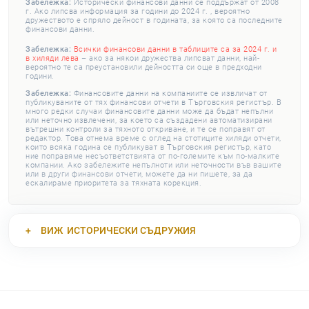
Забележка:
Исторически финансови данни се поддържат от 2008
г. Ако липсва информация за години до 2024 г. , вероятно
дружеството е спряло дейност в годината, за която са последните
финансови данни.
Забележка:
Всички финансови данни в таблиците са за 2024 г. и
в хиляди лева
– ако за някои дружества липсват данни, най-
вероятно те са преустановили дейността си още в предходни
години.
Забележка:
Финансовите данни на компаниите се извличат от
публикуваните от тях финансови отчети в Търговския регистър. В
много редки случаи финансовите данни може да бъдат непълни
или неточно извлечени, за което са създадени автоматизирани
вътрешни контроли за тяхното откриване, и те се поправят от
редактор. Това отнема време с оглед на стотиците хиляди отчети,
които всяка година се публикуват в Търговския регистър, като
ние поправяме несъответствията от по-големите към по-малките
компании. Ако забележите непълноти или неточности във вашите
или в други финансови отчети, можете да ни пишете, за да
ескалираме приоритета за тяхната корекция.
ВИЖ
ИСТОРИЧЕСКИ СЪДРУЖИЯ