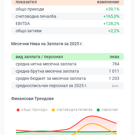
показател
изменение
общо приходи
+39,1%
счетоводна печалба
+165,0%
EBITDA
+128,2%
общо активи
+2,2%
Месечни Нива на Заплати за 2025 г.
вид заплата / персонал
лева
средна нетна месечна заплата
784
средна брутна месечна заплата
1 011
среден бюджет за месечна заплата
1 203
средносписъчен персонал за 2025 г.
Финансови Трендове
общо приходи
счетоводна печалба
персонал
0