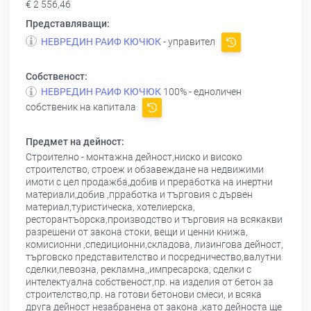
€ 2 556,46
Представляващи:
НЕВРЕДИН РАИФ КЮЧЮК
- управител
Собственост:
НЕВРЕДИН РАИФ КЮЧЮК
100% - едноличен
собственик на капитала
Предмет на дейност:
Строително - монтажна дейност,ниско и високо
строителство, строеж и обзавеждане на недвижими
имоти с цел продажба,добив и преработка на инертни
материали,добив ,прработка и търговия с дървен
материал,туристическа, хотелиерска,
ресторантъорска,производство и търговия на всякакви
разрешени от закона стоки, вещи и ценни книжа,
комисионни ,спедиционни,складова, лизингова дейност,
търговско представителство и посредничество,валутни
сделки,певозна, рекламна,,импресарска, сделки с
интелектуална собственост,пр. на изделия от бетон за
строителство,пр. на готови бетонови смеси, и всяка
друга дейност незабранена от закона ,като дейноста ще