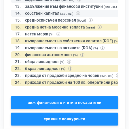
13.
задължения към финансови институции
(хил. лв.)
14.
собствен капитал
(хил. лв.)
15.
средносписъчен персонал
(брой)
16.
средна нетна месечна заплата
(лева)
17.
нетен марж
(%)
18.
възвращаемост на собствения капитал (ROE)
(%)
19.
възвращаемост на активите (ROA)
(%)
20.
финансова автономност
(%)
21.
обща ликвидност
(%)
22.
бърза ликвидност
(%)
23.
приходи от продажби средно на човек
(хил. лв.)
24.
приходи от продажби на 100 лв. оперативни разходи
виж финансови отчети и показатели
сравни с конкуренти