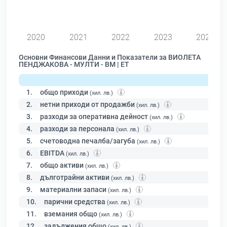
0
2020
2021
2022
2023
2024
Основни Финансови Данни и Показатели за ВИОЛЕТА
ПЕНДЖАКОВА - МУЛТИ - ВМ | ЕТ
1.
общо приходи
(хил. лв.)
2.
нетни приходи от продажби
(хил. лв.)
3.
разходи за оперативна дейност
(хил. лв.)
4.
разходи за персонала
(хил. лв.)
5.
счетоводна печалба/загуба
(хил. лв.)
6.
EBITDA
(хил. лв.)
7.
общо активи
(хил. лв.)
8.
дълготрайни активи
(хил. лв.)
9.
материални запаси
(хил. лв.)
10.
парични средства
(хил. лв.)
11.
вземания общо
(хил. лв.)
12.
задължения общо
(хил. лв.)