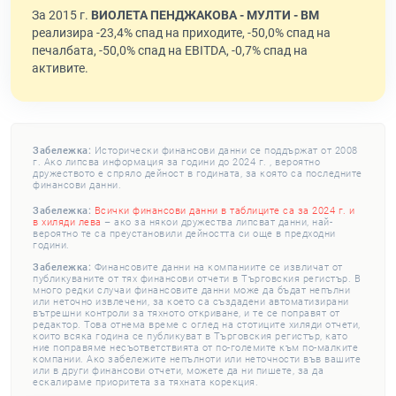
За 2015 г.
ВИОЛЕТА ПЕНДЖАКОВА - МУЛТИ - ВМ
реализира -23,4% спад на приходите, -50,0% спад на
печалбата, -50,0% спад на EBITDA, -0,7% спад на
активите.
Забележка:
Исторически финансови данни се поддържат от 2008
г. Ако липсва информация за години до 2024 г. , вероятно
дружеството е спряло дейност в годината, за която са последните
финансови данни.
Забележка:
Всички финансови данни в таблиците са за 2024 г. и
в хиляди лева
– ако за някои дружества липсват данни, най-
вероятно те са преустановили дейността си още в предходни
години.
Забележка:
Финансовите данни на компаниите се извличат от
публикуваните от тях финансови отчети в Търговския регистър. В
много редки случаи финансовите данни може да бъдат непълни
или неточно извлечени, за което са създадени автоматизирани
вътрешни контроли за тяхното откриване, и те се поправят от
редактор. Това отнема време с оглед на стотиците хиляди отчети,
които всяка година се публикуват в Търговския регистър, като
ние поправяме несъответствията от по-големите към по-малките
компании. Ако забележите непълноти или неточности във вашите
или в други финансови отчети, можете да ни пишете, за да
ескалираме приоритета за тяхната корекция.