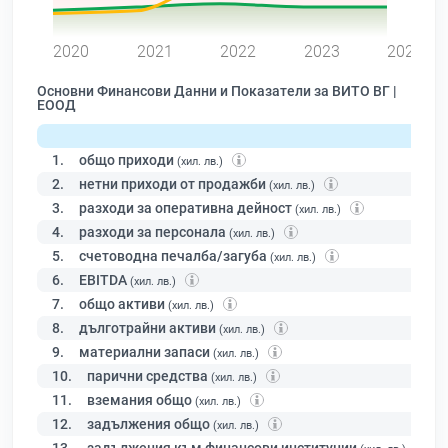
0
2020
2021
2022
2023
2024
Основни Финансови Данни и Показатели за ВИТО ВГ |
ЕООД
1.
общо приходи
(хил. лв.)
2.
нетни приходи от продажби
(хил. лв.)
3.
разходи за оперативна дейност
(хил. лв.)
4.
разходи за персонала
(хил. лв.)
5.
счетоводна печалба/загуба
(хил. лв.)
6.
EBITDA
(хил. лв.)
7.
общо активи
(хил. лв.)
8.
дълготрайни активи
(хил. лв.)
9.
материални запаси
(хил. лв.)
10.
парични средства
(хил. лв.)
11.
вземания общо
(хил. лв.)
12.
задължения общо
(хил. лв.)