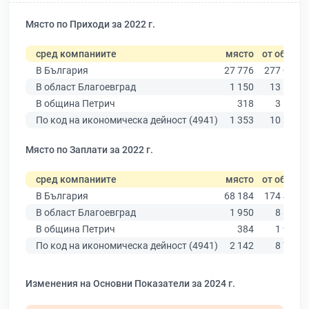
Място по Приходи за 2022 г.
сред компаниите
място
от общо
В България
27 776
277 019
В област Благоевград
1 150
13 529
В община Петрич
318
3 136
По код на икономическа дейност (4941)
1 353
10 330
Място по Заплати за 2022 г.
сред компаниите
място
от общо
В България
68 184
174 403
В област Благоевград
1 950
8 826
В община Петрич
384
1 963
По код на икономическа дейност (4941)
2 142
8 756
Изменения на Основни Показатели за 2024 г.