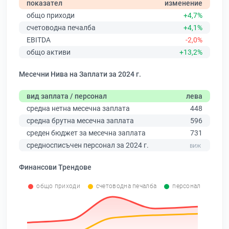
показател
изменение
общо приходи
+4,7%
счетоводна печалба
+4,1%
EBITDA
-2,0%
общо активи
+13,2%
Месечни Нива на Заплати за 2024 г.
вид заплата / персонал
лева
средна нетна месечна заплата
448
средна брутна месечна заплата
596
среден бюджет за месечна заплата
731
средносписъчен персонал за 2024 г.
Финансови Трендове
общо приходи
счетоводна печалба
персонал