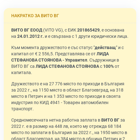
НАКРАТКО ЗА ВИТО ВГ
ВИТО ВГ ЕООД
(VITO VG), с ЕИК
201865429
, е основана
на
24.01.2012 г.
и е свързана с 1 други юридически лица.
Към момента дружеството е със статус "
действащ
" и с
капитал от € 2 556,5. Представлява се от
ЛИДА
СТЕФАНОВА СТОЯНОВА - Управител
. Съдружници в
ВИТО ВГ са
ЛИДА СТЕФАНОВА СТОЯНОВА
с
100%
от
капитала.
Дружеството е на 27 776 място по приходи в България
за 2022 г., на 1150 място в област Благоевград, на 318
място в Петрич и на 1 353 място по приходи в своята
индустрия по КИД 4941 - Товарен автомобилен
транспорт.
Средномесечната нетна работна заплата в
ВИТО ВГ
за
2022 г. е в размер на 448 лв, което му отрежда 68 184
място по заплати в България за 2022 г., на 1950 място в
област Благоевград, на 384 място в община Петрич и 2