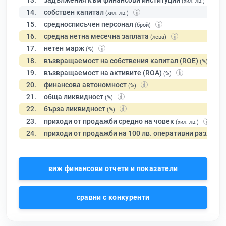
13.
задължения към финансови институции
(хил. лв.)
14.
собствен капитал
(хил. лв.)
15.
средносписъчен персонал
(брой)
16.
средна нетна месечна заплата
(лева)
17.
нетен марж
(%)
18.
възвращаемост на собствения капитал (ROE)
(%)
19.
възвращаемост на активите (ROA)
(%)
20.
финансова автономност
(%)
21.
обща ликвидност
(%)
22.
бърза ликвидност
(%)
23.
приходи от продажби средно на човек
(хил. лв.)
24.
приходи от продажби на 100 лв. оперативни разходи
виж финансови отчети и показатели
сравни с конкуренти