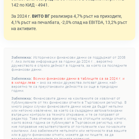
142 по КИД - 4941.
За 2024 г.
ВИТО ВГ
реализира 4,7% ръст на приходите,
4,1% ръст на печалбата, -2,0% спад на EBITDA, 13,2% ръст
на активите.
Забележка:
Исторически финансови данни се поддържат от 2008
г. Ако липсва информация за години до 2024 г. , вероятно
дружеството е спряло дейност в годината, за която са последните
финансови данни.
Забележка:
Всички финансови данни в таблиците са за 2024 г. и
в хиляди лева
– ако за някои дружества липсват данни, най-
вероятно те са преустановили дейността си още в предходни
години.
Забележка:
Финансовите данни на компаниите се извличат от
публикуваните от тях финансови отчети в Търговския регистър. В
много редки случаи финансовите данни може да бъдат непълни
или неточно извлечени, за което са създадени автоматизирани
вътрешни контроли за тяхното откриване, и те се поправят от
редактор. Това отнема време с оглед на стотиците хиляди отчети,
които всяка година се публикуват в Търговския регистър, като
ние поправяме несъответствията от по-големите към по-малките
компании. Ако забележите непълноти или неточности във вашите
или в други финансови отчети, можете да ни пишете, за да
ескалираме приоритета за тяхната корекция.