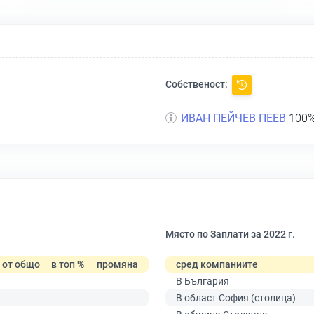
Собственост:
ИВАН ПЕЙЧЕВ ПЕЕВ
100%
Място по Заплати за 2022 г.
от общо
в топ %
промяна
сред компаниите
В България
В област София (столица)