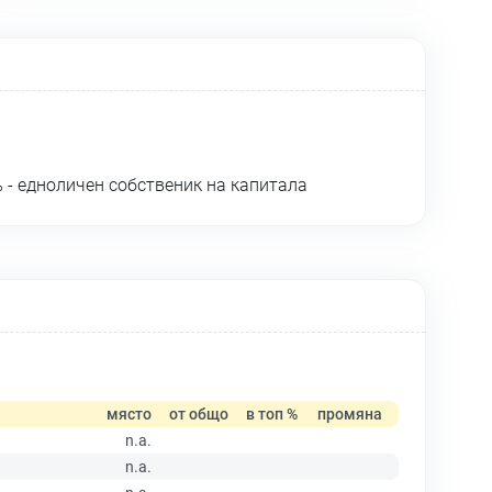
 - едноличен собственик на капитала
място
от общо
в топ %
промяна
n.a.
n.a.