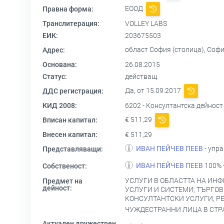
ЕООД
Правна форма:
Транслитерация:
VOLLEY LABS
ЕИК:
203675503
област София (столица), Софи
Адрес:
Основана:
26.08.2015
Статус:
действащ
Да, от 15.09.2017
ДДС регистрация:
КИД 2008:
6202 - Консултантска дейнос
€ 511,29
Вписан капитал:
Внесен капитал:
€ 511,29
ИВАН ПЕЙЧЕВ ПЕЕВ
- упр
Представляващи:
ИВАН ПЕЙЧЕВ ПЕЕВ
100% 
Собственост:
УСЛУГИ В ОБЛАСТТА НА ИН
Предмет на
дейност:
УСЛУГИ И СИСТЕМИ; ТЪРГОВ
КОНСУЛТАНТСКИ УСЛУГИ, Р
ЧУЖДЕСТРАННИ ЛИЦА В СТРА
Актуален дружествен