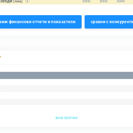
азходи
(лева)
виж финансови отчети и показатели
сравни с конкурент
Р
f
виж всички