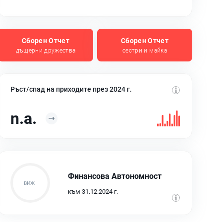
Сборен Отчет
Сборен Отчет
дъщерни дружества
сестри и майка
Ръст/спад на приходите през 2024 г.
n.a.
Финансова Автономност
към 31.12.2024 г.