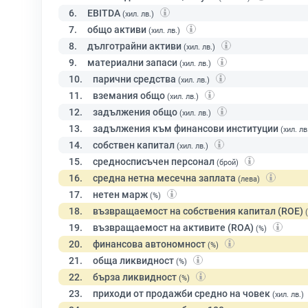
6.
EBITDA
(хил. лв.)
7.
общо активи
(хил. лв.)
8.
дълготрайни активи
(хил. лв.)
9.
материални запаси
(хил. лв.)
10.
парични средства
(хил. лв.)
11.
вземания общо
(хил. лв.)
12.
задължения общо
(хил. лв.)
13.
задължения към финансови институции
(хил. лв
14.
собствен капитал
(хил. лв.)
15.
средносписъчен персонал
(брой)
16.
средна нетна месечна заплата
(лева)
17.
нетен марж
(%)
18.
възвращаемост на собствения капитал (ROE)
19.
възвращаемост на активите (ROA)
(%)
20.
финансова автономност
(%)
21.
обща ликвидност
(%)
22.
бърза ликвидност
(%)
23.
приходи от продажби средно на човек
(хил. лв.)