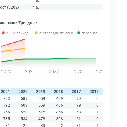
n.a.
ост (6202)
n.a.
инансови Трендове
общо приходи
счетоводна печалба
персонал
2020
2021
2022
2023
2024
2021
2020
2019
2018
2017
2015