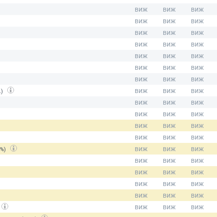
.)
(%)