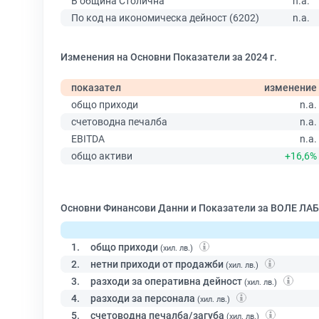
В община Столична
n.a.
По код на икономическа дейност (6202)
n.a.
Изменения на Основни Показатели за 2024 г.
показател
изменение
общо приходи
n.a.
счетоводна печалба
n.a.
EBITDA
n.a.
общо активи
+16,6%
Основни Финансови Данни и Показатели за ВОЛЕ ЛАБ
1.
общо приходи
(хил. лв.)
2.
нетни приходи от продажби
(хил. лв.)
3.
разходи за оперативна дейност
(хил. лв.)
4.
разходи за персонала
(хил. лв.)
5.
счетоводна печалба/загуба
(хил. лв.)