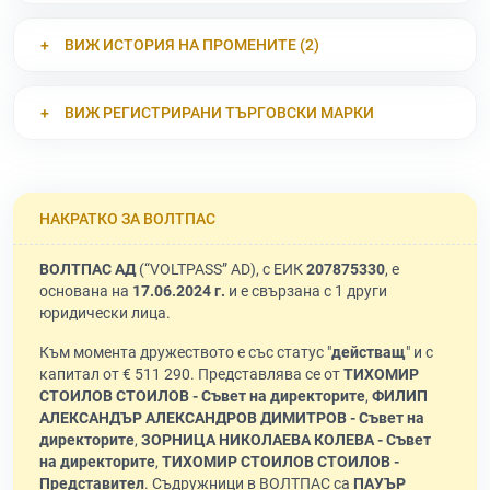
ВИЖ ИСТОРИЯ НА ПРОМЕНИТЕ (2)
ВИЖ РЕГИСТРИРАНИ ТЪРГОВСКИ МАРКИ
НАКРАТКО ЗА ВОЛТПАС
ВОЛТПАС АД
(“VOLTPASS” AD), с ЕИК
207875330
, е
основана на
17.06.2024 г.
и е свързана с 1 други
юридически лица.
Към момента дружеството е със статус "
действащ
" и с
капитал от € 511 290. Представлява се от
ТИХОМИР
СТОИЛОВ СТОИЛОВ - Съвет на директорите
,
ФИЛИП
АЛЕКСАНДЪР АЛЕКСАНДРОВ ДИМИТРОВ - Съвет на
директорите
,
ЗОРНИЦА НИКОЛАЕВА КОЛЕВА - Съвет
на директорите
,
ТИХОМИР СТОИЛОВ СТОИЛОВ -
Представител
. Съдружници в ВОЛТПАС са
ПАУЪР