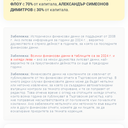
ФЛОУ
с
70%
от капитала,
АЛЕКСАНДЪР СИМЕОНОВ
ДИМИТРОВ
с
30%
от капитала.
Забележка:
Исторически финансови данни се поддържат от 2008
г. Ако липсва информация за години до 2024 г. , вероятно
дружеството е спряло дейност в годината, за която са последните
финансови данни.
Забележка:
Всички финансови данни в таблиците са за 2024 г. и
в хиляди лева
– ако за някои дружества липсват данни, най-
вероятно те са преустановили дейността си още в предходни
години.
Забележка:
Финансовите данни на компаниите се извличат от
публикуваните от тях финансови отчети в Търговския регистър. В
много редки случаи финансовите данни може да бъдат непълни
или неточно извлечени, за което са създадени автоматизирани
вътрешни контроли за тяхното откриване, и те се поправят от
редактор. Това отнема време с оглед на стотиците хиляди отчети,
които всяка година се публикуват в Търговския регистър, като
ние поправяме несъответствията от по-големите към по-малките
компании. Ако забележите непълноти или неточности във вашите
или в други финансови отчети, можете да ни пишете, за да
ескалираме приоритета за тяхната корекция.