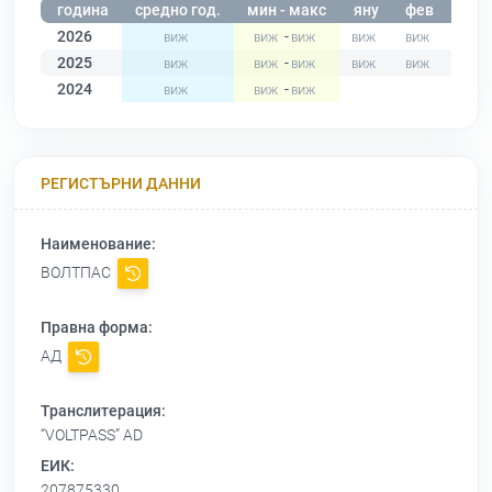
година
средно год.
мин - макс
яну
фев
мар
2026
-
2025
-
2024
-
РЕГИСТЪРНИ ДАННИ
Наименование:
ВОЛТПАС
Правна форма:
АД
Транслитерация:
“VOLTPASS” AD
ЕИК:
207875330