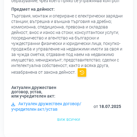
образувание, чрез което пряко се упражнява контрол
Предмет на дейност:
Търговия, монтаж и опериране с електрически зарядни
станции; вътрешна и външна търговия на дребно;
комисионна, спедиционна, превозна и складова
дейност; внос и износ на стоки; консултантски услуги;
посредничество и агентство на български и
чуждестранни физически и юридически лица; покупко-
продажба и управление на недвижими имоти за своя и
за чужда сметка; отдаване под наем на недвижимо
имущество; мениджмънт; представителство; сделки с
интелектуална собственост; както и всяка друга,
незабранена от закона дейност.
Актуален дружествен
договор, устав,
или учредителен акт:
Актуален дружествен договор/
от
18.07.2025
учредителен акт/устав
виж всички