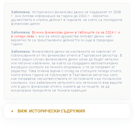
Забележка:
Исторически финансови данни се поддържат от 2008
г. Ако липсва информация за години до 2024 г. , вероятно
дружеството е спряло дейност в годината, за която са последните
финансови данни.
Забележка:
Всички финансови данни в таблиците са за 2024 г. и
в хиляди лева
– ако за някои дружества липсват данни, най-
вероятно те са преустановили дейността си още в предходни
години.
Забележка:
Финансовите данни на компаниите се извличат от
публикуваните от тях финансови отчети в Търговския регистър. В
много редки случаи финансовите данни може да бъдат непълни
или неточно извлечени, за което са създадени автоматизирани
вътрешни контроли за тяхното откриване, и те се поправят от
редактор. Това отнема време с оглед на стотиците хиляди отчети,
които всяка година се публикуват в Търговския регистър, като
ние поправяме несъответствията от по-големите към по-малките
компании. Ако забележите непълноти или неточности във вашите
или в други финансови отчети, можете да ни пишете, за да
ескалираме приоритета за тяхната корекция.
ВИЖ
ИСТОРИЧЕСКИ СЪДРУЖИЯ