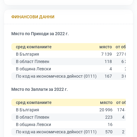
ФИНАНСОВИ ДАННИ
Място по Приходи за 2022 г.
сред компаниите
място
от общо
В България
7 139
277 019
В област Плевен
118
6 347
В община Левски
4
262
По код на икономическа дейност (0111)
167
3 640
Място по Заплати за 2022 г.
сред компаниите
място
от общо
В България
20 996
174 403
В област Плевен
223
4 191
В община Левски
16
177
По код на икономическа дейност (0111)
570
2 706