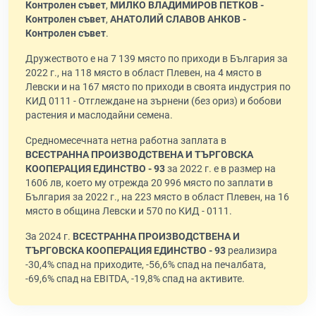
Контролен съвет
,
МИЛКО ВЛАДИМИРОВ ПЕТКОВ -
Контролен съвет
,
АНАТОЛИЙ СЛАВОВ АНКОВ -
Контролен съвет
.
Дружеството е на 7 139 място по приходи в България за
2022 г., на 118 място в област Плевен, на 4 място в
Левски и на 167 място по приходи в своята индустрия по
КИД 0111 - Отглеждане на зърнени (без ориз) и бобови
растения и маслодайни семена.
Средномесечната нетна работна заплата в
ВСЕСТРАННА ПРОИЗВОДСТВЕНА И ТЪРГОВСКА
КООПЕРАЦИЯ ЕДИНСТВО - 93
за 2022 г. е в размер на
1606 лв, което му отрежда 20 996 място по заплати в
България за 2022 г., на 223 място в област Плевен, на 16
място в община Левски и 570 по КИД - 0111.
За 2024 г.
ВСЕСТРАННА ПРОИЗВОДСТВЕНА И
ТЪРГОВСКА КООПЕРАЦИЯ ЕДИНСТВО - 93
реализира
-30,4% спад на приходите, -56,6% спад на печалбата,
-69,6% спад на EBITDA, -19,8% спад на активите.