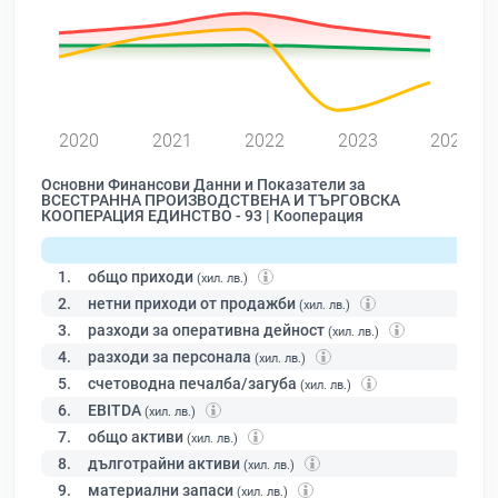
0
2020
2021
2022
2023
2024
Основни Финансови Данни и Показатели за
ВСЕСТРАННА ПРОИЗВОДСТВЕНА И ТЪРГОВСКА
КООПЕРАЦИЯ ЕДИНСТВО - 93 | Кооперация
1.
общо приходи
(хил. лв.)
2.
нетни приходи от продажби
(хил. лв.)
3.
разходи за оперативна дейност
(хил. лв.)
4.
разходи за персонала
(хил. лв.)
5.
счетоводна печалба/загуба
(хил. лв.)
6.
EBITDA
(хил. лв.)
7.
общо активи
(хил. лв.)
8.
дълготрайни активи
(хил. лв.)
9.
материални запаси
(хил. лв.)