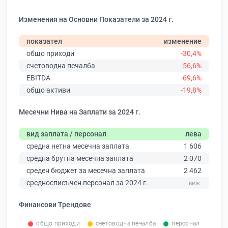
Изменения на Основни Показатели за 2024 г.
показател
изменение
общо приходи
-30,4%
счетоводна печалба
-56,6%
EBITDA
-69,6%
общо активи
-19,8%
Месечни Нива на Заплати за 2024 г.
вид заплата / персонал
лева
средна нетна месечна заплата
1 606
средна брутна месечна заплата
2 070
среден бюджет за месечна заплата
2 462
средносписъчен персонал за 2024 г.
Финансови Трендове
общо приходи
счетоводна печалба
персонал