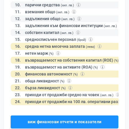
10.
парични средства
(хил. лв.)
11.
вземания общо
(хил. лв.)
12.
задължения общо
(хил. лв.)
13.
задължения към финансови институции
(хил. лв.)
14.
собствен капитал
(хил. лв.)
15.
средносписъчен персонал
(брой)
16.
средна нетна месечна заплата
(лева)
17.
нетен марж
(%)
18.
възвращаемост на собствения капитал (ROE)
(%)
19.
възвращаемост на активите (ROA)
(%)
20.
финансова автономност
(%)
21.
обща ликвидност
(%)
22.
бърза ликвидност
(%)
23.
приходи от продажби средно на човек
(хил. лв.)
24.
приходи от продажби на 100 лв. оперативни разходи
виж финансови отчети и показатели