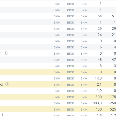
.)
(%)