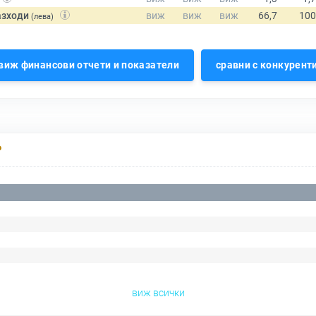
азходи
(лева)
виж финансови отчети и показатели
сравни с конкурент
Р
виж всички