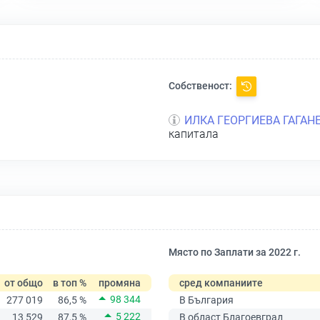
Собственост:
ИЛКА ГЕОРГИЕВА ГАГАН
капитала
Място по Заплати за 2022 г.
от общо
в топ %
промяна
сред компаниите
98 344
277 019
86,5 %
В България
5 222
13 529
87,5 %
В област Благоевград