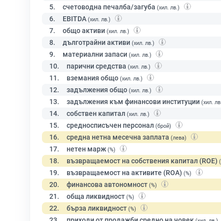
5.
счетоводна печалба/загуба
(хил. лв.)
6.
EBITDA
(хил. лв.)
7.
общо активи
(хил. лв.)
8.
дълготрайни активи
(хил. лв.)
9.
материални запаси
(хил. лв.)
10.
парични средства
(хил. лв.)
11.
вземания общо
(хил. лв.)
12.
задължения общо
(хил. лв.)
13.
задължения към финансови институции
(хил. лв
14.
собствен капитал
(хил. лв.)
15.
средносписъчен персонал
(брой)
16.
средна нетна месечна заплата
(лева)
17.
нетен марж
(%)
18.
възвращаемост на собствения капитал (ROE)
19.
възвращаемост на активите (ROA)
(%)
20.
финансова автономност
(%)
21.
обща ликвидност
(%)
22.
бърза ликвидност
(%)
23.
приходи от продажби средно на човек
(хил. лв.)