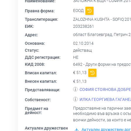
ЗАЛОЖНА КЪЩА - СОФИЯ 20
Наименование:
ЕООД
Правна форма:
Транслитерация:
ZALOZHNA KUSHTA - SOFIQ 20
ЕИК:
203238261
област Благоевград, Петрич 
Адрес:
Основана:
02.10.2014
Статус:
действащ
ДДС регистрация:
НЕ
КИД 2008:
6492 - Други форми на предос
€ 51,13
Вписан капитал:
Внесен капитал:
€ 51,13
СОФИЯ СТОЯНОВА ДОБР
Представляващи:
ИЛКА ГЕОРГИЕВА ГАГАН
Собственост:
Предоставяне на парични заем
Предмет на
дейност:
необходимо във връзка с осъщ
всички дейности, за които е
Актуален дружествен
Актуален дружествен дог