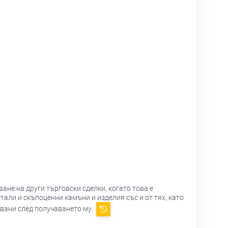
не на други търговски сделки, когато това е
али и скъпоценни камъни и изделия със и от тях, като
явани след получаването му.