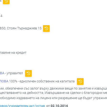
14
14
2850, Стоян Търнаджиев 15
тавяне на кредит
ЕВА
- управител
ЕЛОВА
100% - едноличен собственик на капитала
и, обезпечени със залог върху движими вещи по занятие и извършва
ествяването на дейността; Извършване на сделки с благородни мет
 необходимо издаването на лиценз или разрешение ще бъдат упражн
овор/учредителен акт/устав
от
02.10.2014