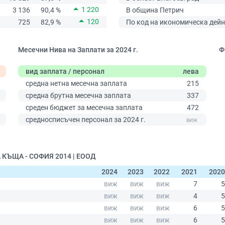
1 220
3 136
90,4 %
В община Петрич
120
725
82,9 %
По код на икономическа дейн
Месечни Нива на Заплати за 2024 г.
Ф
вид заплата / персонал
лева
0
средна нетна месечна заплата
215
средна брутна месечна заплата
337
среден бюджет за месечна заплата
472
средносписъчен персонал за 2024 г.
 КЪЩА - СОФИЯ 2014 | ЕООД
2024
2023
2022
2021
2020