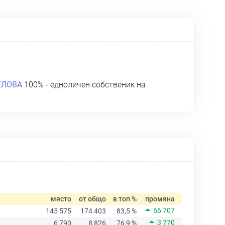
ЕЛОВА
100% - едноличен собственик на
място
от общо
в топ %
промяна
66 707
145 575
174 403
83,5 %
3 770
6 790
8 826
76,9 %