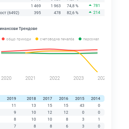
781
1 469
1 963
74,8 %
214
ост (6492)
395
478
82,6 %
инансови Трендове
общо приходи
счетоводна печалба
персонал
2020
2021
2022
2023
2024
2019
2018
2017
2016
2015
2014