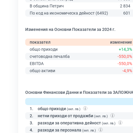
В община Петрич
2 834
По код на икономическа дейност (6492)
601
Изменения на Основни Показатели за 2024 г.
показател
изменение
общо приходи
+14,3%
счетоводна печалба
-550,0%
EBITDA
-550,0%
общо активи
-4,9%
Основни Финансови Данни и Показатели за ЗАЛОЖНА
1.
общо приходи
(хил. лв.)
2.
нетни приходи от продажби
(хил. лв.)
3.
разходи за оперативна дейност
(хил. лв.)
4.
разходи за персонала
(хил. лв.)