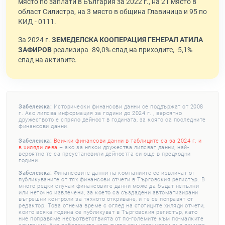
място по заплати в България за 2022 г., на 21 място в
област Силистра, на 3 място в община Главиница и 95 по
КИД - 0111.
За 2024 г.
ЗЕМЕДЕЛСКА КООПЕРАЦИЯ ГЕНЕРАЛ АТИЛА
ЗАФИРОВ
реализира -89,0% спад на приходите, -5,1%
спад на активите.
Забележка:
Исторически финансови данни се поддържат от 2008
г. Ако липсва информация за години до 2024 г. , вероятно
дружеството е спряло дейност в годината, за която са последните
финансови данни.
Забележка:
Всички финансови данни в таблиците са за 2024 г. и
в хиляди лева
– ако за някои дружества липсват данни, най-
вероятно те са преустановили дейността си още в предходни
години.
Забележка:
Финансовите данни на компаниите се извличат от
публикуваните от тях финансови отчети в Търговския регистър. В
много редки случаи финансовите данни може да бъдат непълни
или неточно извлечени, за което са създадени автоматизирани
вътрешни контроли за тяхното откриване, и те се поправят от
редактор. Това отнема време с оглед на стотиците хиляди отчети,
които всяка година се публикуват в Търговския регистър, като
ние поправяме несъответствията от по-големите към по-малките