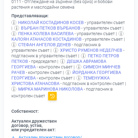
0111 - Отглеждане на зърнени (без ориз) и бобови
растения и маслодайни семена
Представляващи:
НИКОЛАЙ КОСТАДИНОВ КОСЕВ
- управителен съвет
|
ВЪРБАН ПЕТКОВ ВЪРБАНОВ
- управителен съвет |
ПЕНКА КОЛЕВА ВАСИЛЕВА
- управителен съвет |
КАЛОЯН АТАНАСОВ КОСТАДИНОВ
- управителен съвет |
СТЕФАН АНГЕЛОВ ДЕНЕВ
- подгласник в
управителен съвет |
ХРИСТО РУМЕНОВ НЕДЕЛЧЕВ
-
подгласник в управителен съвет |
ПЕТКО ПЕТРОВ
ПЕТКОВ
- председател |
ДЕШКА АВРАМОВА
ГЕОРГИЕВА
- контролен съвет |
СИМЕОН МИНЧЕВ
РАЧЕВ
- контролен съвет |
ЙОРДАНКА ГЕОРГИЕВА
ГЕОРГИЕВА
- контролен съвет |
ТЕМЕНУЖКА
ХРИСТОВА АТАНАСОВА
- подгласник в контролен съвет |
МИРКА МАРИНОВА НИКОЛОВА
- подгласник в
контролен съвет
Собственост:
Актуален дружествен
договор, устав,
или учредителен акт:
Актуален дружествен договор/