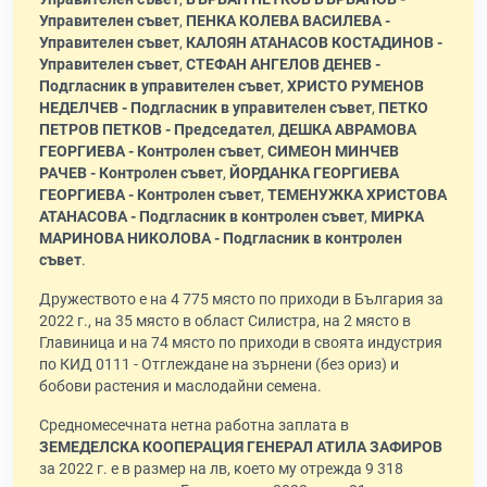
Управителен съвет
,
ПЕНКА КОЛЕВА ВАСИЛЕВА -
Управителен съвет
,
КАЛОЯН АТАНАСОВ КОСТАДИНОВ -
Управителен съвет
,
СТЕФАН АНГЕЛОВ ДЕНЕВ -
Подгласник в управителен съвет
,
ХРИСТО РУМЕНОВ
НЕДЕЛЧЕВ - Подгласник в управителен съвет
,
ПЕТКО
ПЕТРОВ ПЕТКОВ - Председател
,
ДЕШКА АВРАМОВА
ГЕОРГИЕВА - Контролен съвет
,
СИМЕОН МИНЧЕВ
РАЧЕВ - Контролен съвет
,
ЙОРДАНКА ГЕОРГИЕВА
ГЕОРГИЕВА - Контролен съвет
,
ТЕМЕНУЖКА ХРИСТОВА
АТАНАСОВА - Подгласник в контролен съвет
,
МИРКА
МАРИНОВА НИКОЛОВА - Подгласник в контролен
съвет
.
Дружеството е на 4 775 място по приходи в България за
2022 г., на 35 място в област Силистра, на 2 място в
Главиница и на 74 място по приходи в своята индустрия
по КИД 0111 - Отглеждане на зърнени (без ориз) и
бобови растения и маслодайни семена.
Средномесечната нетна работна заплата в
ЗЕМЕДЕЛСКА КООПЕРАЦИЯ ГЕНЕРАЛ АТИЛА ЗАФИРОВ
за 2022 г. е в размер на лв, което му отрежда 9 318