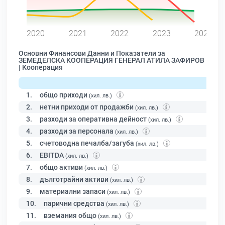
0
2020
2021
2022
2023
2024
Основни Финансови Данни и Показатели за
ЗЕМЕДЕЛСКА КООПЕРАЦИЯ ГЕНЕРАЛ АТИЛА ЗАФИРОВ
| Кооперация
1.
общо приходи
(хил. лв.)
2.
нетни приходи от продажби
(хил. лв.)
3.
разходи за оперативна дейност
(хил. лв.)
4.
разходи за персонала
(хил. лв.)
5.
счетоводна печалба/загуба
(хил. лв.)
6.
EBITDA
(хил. лв.)
7.
общо активи
(хил. лв.)
8.
дълготрайни активи
(хил. лв.)
9.
материални запаси
(хил. лв.)
10.
парични средства
(хил. лв.)
11.
вземания общо
(хил. лв.)