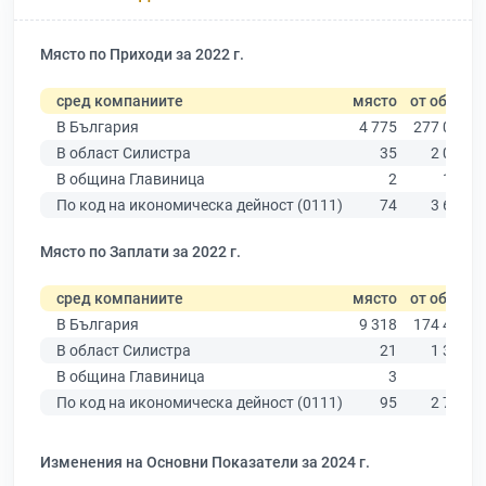
Място по Приходи за 2022 г.
сред компаниите
място
от общо
В България
4 775
277 019
В област Силистра
35
2 077
В община Главиница
2
137
По код на икономическа дейност (0111)
74
3 640
Място по Заплати за 2022 г.
сред компаниите
място
от общо
В България
9 318
174 403
В област Силистра
21
1 352
В община Главиница
3
81
По код на икономическа дейност (0111)
95
2 706
Изменения на Основни Показатели за 2024 г.