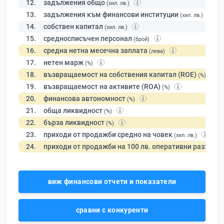
12.
задължения общо
(хил. лв.)
13.
задължения към финансови институции
(хил. лв.)
14.
собствен капитал
(хил. лв.)
15.
средносписъчен персонал
(брой)
16.
средна нетна месечна заплата
(лева)
17.
нетен марж
(%)
18.
възвращаемост на собствения капитал (ROE)
(%)
19.
възвращаемост на активите (ROA)
(%)
20.
финансова автономност
(%)
21.
обща ликвидност
(%)
22.
бърза ликвидност
(%)
23.
приходи от продажби средно на човек
(хил. лв.)
24.
приходи от продажби на 100 лв. оперативни разходи
виж финансови отчети и показатели
сравни с конкуренти