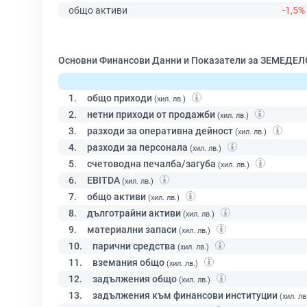
общо активи
-1,5%
Основни Финансови Данни и Показатели за ЗЕМЕДЕ
1.
общо приходи
(хил. лв.)
2.
нетни приходи от продажби
(хил. лв.)
3.
разходи за оперативна дейност
(хил. лв.)
4.
разходи за персонала
(хил. лв.)
5.
счетоводна печалба/загуба
(хил. лв.)
6.
EBITDA
(хил. лв.)
7.
общо активи
(хил. лв.)
8.
дълготрайни активи
(хил. лв.)
9.
материални запаси
(хил. лв.)
10.
парични средства
(хил. лв.)
11.
вземания общо
(хил. лв.)
12.
задължения общо
(хил. лв.)
13.
задължения към финансови институции
(хил. лв