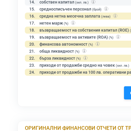
14.
собствен капитал
(хил. лв.)
15.
средносписъчен персонал
(брой)
16.
средна нетна месечна заплата
(лева)
17.
нетен марж
(%)
18.
възвращаемост на собствения капитал (ROE)
19.
възвращаемост на активите (ROA)
(%)
20.
финансова автономност
(%)
21.
обща ликвидност
(%)
22.
бърза ликвидност
(%)
23.
приходи от продажби средно на човек
(хил. лв.)
24.
приходи от продажби на 100 лв. оперативни р
ОРИГИНАЛНИ ФИНАНСОВИ ОТЧЕТИ ОТ Т