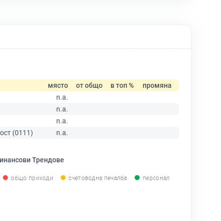
място
от общо
в топ %
промяна
n.a.
n.a.
n.a.
ост (0111)
n.a.
инансови Трендове
общо приходи
счетоводна печалба
персонал