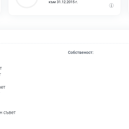
към 31.12.2015 г.
Собственост:
т
т
вет
т
н съвет