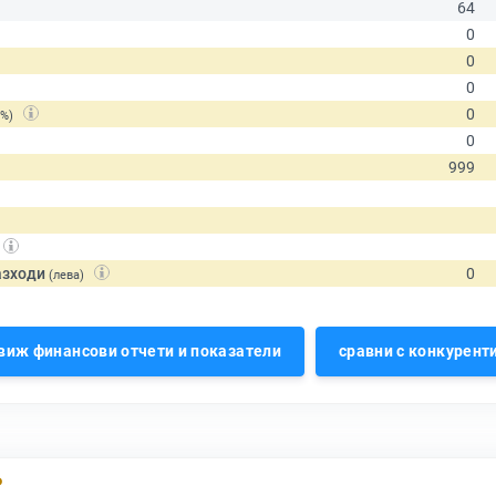
(%)
азходи
(лева)
виж финансови отчети и показатели
сравни с конкурент
Р