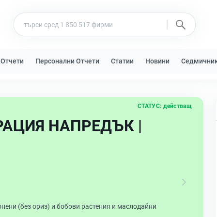
 Отчети
Персонални Отчети
Статии
Новини
Седмични
СТАТУС:
действащ
АЦИЯ НАПРЕДЪК |
нени (без ориз) и бобови растения и маслодайни