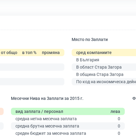
Място по Заплати
от общо
в топ %
промяна
сред компаниите
В България
В област Стара Загора
В община Стара Загора
По код на икономическа дейн
Месечни Нива на Заплати за 2015 г.
Ф
вид заплата / персонал
лева
средна нетна месечна заплата
0
средна брутна месечна заплата
0
среден бюджет за месечна заплата
0