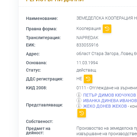
ЗЕМЕДЕЛСКА КООПЕРАЦИЯ 
Наименование:
Кооперация
Правна форма:
Транслитерация:
NAPREDAK
ЕИК:
833055916
област Стара Загора, Ловец 6
Адрес:
Основана:
11.03.1994
Статус:
действащ
НЕ
ДДС регистрация:
КИД 2008:
0111 - Отглеждане на зърнени
ПЕТЪР ДИМОВ КЮЧУКОВ
ИВАНКА ДИНЕВА ИВАНО
Представляващи:
ЖЕКО ДОНЕВ ЖЕКОВ
- ко
Собственост:
Произвоство на земеделска пр
Предмет на
дейност:
извършване на производствени