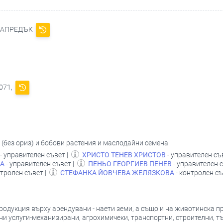
НАПРЕДЪК
071,
 (без ориз) и бобови растения и маслодайни семена
- управителен съвет |
ХРИСТО ТЕНЕВ ХРИСТОВ
- управителен съ
ВА
- управителен съвет |
ПЕНЬО ГЕОРГИЕВ ПЕНЕВ
- управителен с
нтролен съвет |
СТЕФАНКА ЙОВЧЕВА ЖЕЛЯЗКОВА
- контролен съ
одукция върху арендувани - наети земи, а също и на животинска п
 услуги-механизирани, агрохимичеки, транспортни, строителни, тър