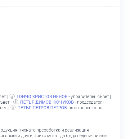
вет |
ТОНЧО ХРИСТОВ НЕНОВ
- управителен съвет |
ъвет |
ПЕТЪР ДИМОВ КЮЧУКОВ
- председател |
вет |
ПЕТЪР ПЕТРОВ ПЕТРОВ
- контролен съвет
родукция, тяхната преработка и реализация
говски и други, които могат да бъдат еденични или