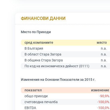
ФИНАНСОВИ ДАННИ
Място по Приходи
сред компаниите
място
В България
n.a.
В област Стара Загора
n.a.
В община Стара Загора
n.a.
По код на икономическа дейност (0111)
n.a.
Изменения на Основни Показатели за 2015 г.
показател
изменение
общо приходи
-90,9%
счетоводна печалба
-100,0%
EBITDA
-100,0%