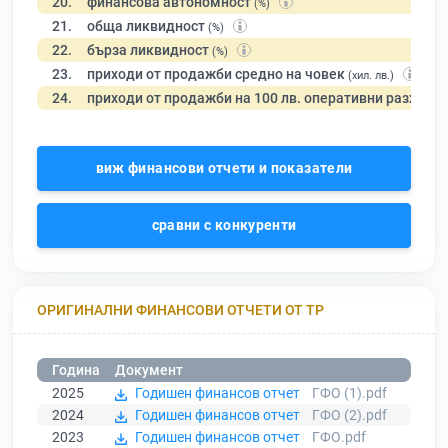
20.
финансова автономност
(%)
21.
обща ликвидност
(%)
22.
бърза ликвидност
(%)
23.
приходи от продажби средно на човек
(хил. лв.)
24.
приходи от продажби на 100 лв. оперативни разходи
виж финансови отчети и показатели
сравни с конкуренти
ОРИГИНАЛНИ ФИНАНСОВИ ОТЧЕТИ ОТ ТР
Година
Документ
2025
Годишен финансов отчет
ГФО (1).pdf
2024
Годишен финансов отчет
ГФО (2).pdf
2023
Годишен финансов отчет
ГФО.pdf