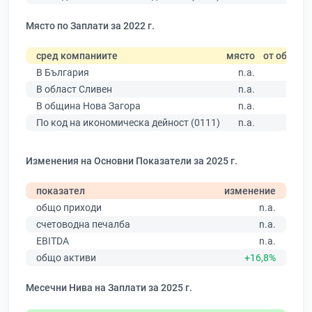
Място по Заплати за 2022 г.
сред компаниите
място
от общо
В България
n.a.
В област Сливен
n.a.
В община Нова Загора
n.a.
По код на икономическа дейност (0111)
n.a.
Изменения на Основни Показатели за 2025 г.
показател
изменение
общо приходи
n.a.
счетоводна печалба
n.a.
EBITDA
n.a.
общо активи
+16,8%
Месечни Нива на Заплати за 2025 г.