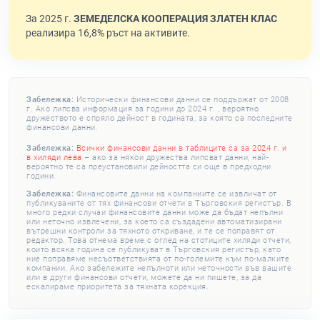
За 2025 г.
ЗЕМЕДЕЛСКА КООПЕРАЦИЯ ЗЛАТЕН КЛАС
реализира 16,8% ръст на активите.
Забележка:
Исторически финансови данни се поддържат от 2008
г. Ако липсва информация за години до 2024 г. , вероятно
дружеството е спряло дейност в годината, за която са последните
финансови данни.
Забележка:
Всички финансови данни в таблиците са за 2024 г. и
в хиляди лева
– ако за някои дружества липсват данни, най-
вероятно те са преустановили дейността си още в предходни
години.
Забележка:
Финансовите данни на компаниите се извличат от
публикуваните от тях финансови отчети в Търговския регистър. В
много редки случаи финансовите данни може да бъдат непълни
или неточно извлечени, за което са създадени автоматизирани
вътрешни контроли за тяхното откриване, и те се поправят от
редактор. Това отнема време с оглед на стотиците хиляди отчети,
които всяка година се публикуват в Търговския регистър, като
ние поправяме несъответствията от по-големите към по-малките
компании. Ако забележите непълноти или неточности във вашите
или в други финансови отчети, можете да ни пишете, за да
ескалираме приоритета за тяхната корекция.