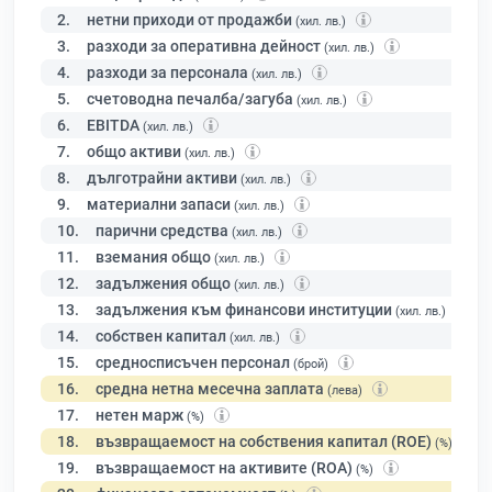
2.
нетни приходи от продажби
(хил. лв.)
3.
разходи за оперативна дейност
(хил. лв.)
4.
разходи за персонала
(хил. лв.)
5.
счетоводна печалба/загуба
(хил. лв.)
6.
EBITDA
(хил. лв.)
7.
общо активи
(хил. лв.)
8.
дълготрайни активи
(хил. лв.)
9.
материални запаси
(хил. лв.)
10.
парични средства
(хил. лв.)
11.
вземания общо
(хил. лв.)
12.
задължения общо
(хил. лв.)
13.
задължения към финансови институции
(хил. лв.)
14.
собствен капитал
(хил. лв.)
15.
средносписъчен персонал
(брой)
16.
средна нетна месечна заплата
(лева)
17.
нетен марж
(%)
18.
възвращаемост на собствения капитал (ROE)
(%)
19.
възвращаемост на активите (ROA)
(%)