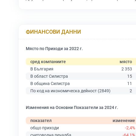
ФИНАНСОВИ ДАННИ
Място по Приходи за 2022 г.
сред компаниите
място
В България
2 353
В област Силистра
15
В община Силистра
11
По код на икономическа дейност (2849)
2
Изменения на Основни Показатели за 2024 г.
показател
изменение
общо приходи
-2,4%
счетоводна печалба
-64,1%