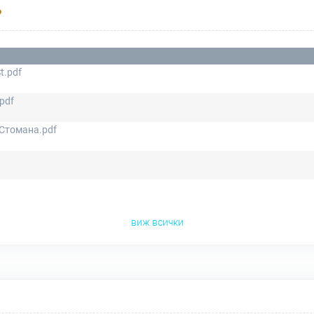
Р
t.pdf
pdf
Стомана.pdf
виж всички