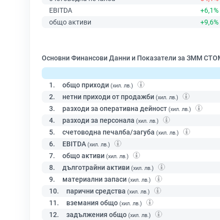
EBITDA
+6,1%
общо активи
+9,6%
Основни Финансови Данни и Показатели за ЗММ СТО
1.
общо приходи
(хил. лв.)
2.
нетни приходи от продажби
(хил. лв.)
3.
разходи за оперативна дейност
(хил. лв.)
4.
разходи за персонала
(хил. лв.)
5.
счетоводна печалба/загуба
(хил. лв.)
6.
EBITDA
(хил. лв.)
7.
общо активи
(хил. лв.)
8.
дълготрайни активи
(хил. лв.)
9.
материални запаси
(хил. лв.)
10.
парични средства
(хил. лв.)
11.
вземания общо
(хил. лв.)
12.
задължения общо
(хил. лв.)