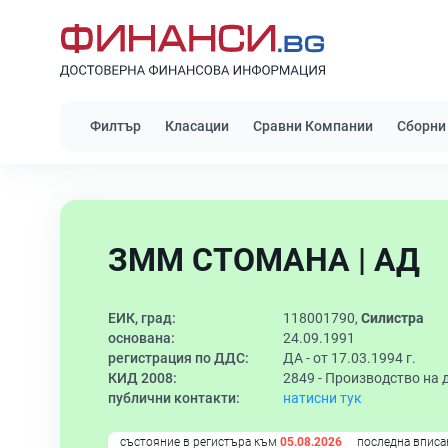
Филтър
Класации
Сравни Компании
Сборни
ЗММ СТОМАНА | АД
ЕИК, град:
118001790,
Силистра
основана:
24.09.1991
регистрация по ДДС:
ДА - от 17.03.1994 г.
КИД 2008:
2849 -
Производство на 
публични контакти:
натисни тук
състояние в регистъра към
05.08.2026
последна вписа