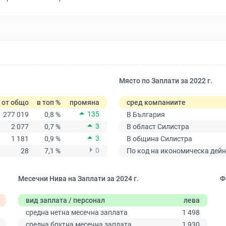
Място по Заплати за 2022 г.
от общо
в топ %
промяна
сред компаниите
135
277 019
0,8 %
В България
3
2 077
0,7 %
В област Силистра
3
1 181
0,9 %
В община Силистра
0
28
7,1 %
По код на икономическа дейн
Месечни Нива на Заплати за 2024 г.
Ф
вид заплата / персонал
лева
средна нетна месечна заплата
1 498
средна брутна месечна заплата
1 930