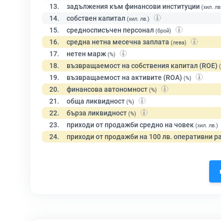
13.
задължения към финансови институции
(хил. лв
14.
собствен капитал
(хил. лв.)
15.
средносписъчен персонал
(брой)
16.
средна нетна месечна заплата
(лева)
17.
нетен марж
(%)
18.
възвращаемост на собствения капитал (ROE)
19.
възвращаемост на активите (ROA)
(%)
20.
финансова автономност
(%)
21.
обща ликвидност
(%)
22.
бърза ликвидност
(%)
23.
приходи от продажби средно на човек
(хил. лв.)
24.
приходи от продажби на 100 лв. оперативни р