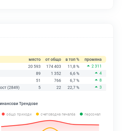
място
от общо
в топ %
промяна
2 311
20 593
174 403
11,8 %
4
89
1 352
6,6 %
8
51
766
6,7 %
3
ост (2849)
5
22
22,7 %
инансови Трендове
общо приходи
счетоводна печалба
персонал