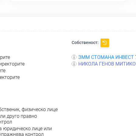
Собственост:
орите
ЗММ СТОМАНА ИНВЕСТ
директорите
НИКОЛА ГЕНОВ МИТИКО
ите
ректорите
бственик, физическо лице
ли друго правно
нтрол
а юридическо лице или
 упражнява контрол