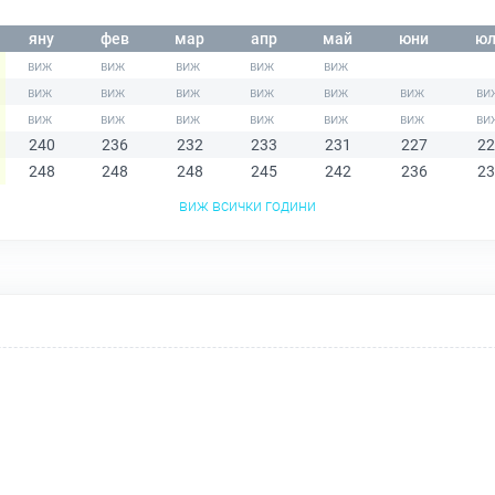
яну
фев
мар
апр
май
юни
юл
240
236
232
233
231
227
22
248
248
248
245
242
236
23
виж всички години