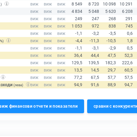
.)
(%)
азходи
(лева)
виж финансови отчети и показатели
сравни с конкурент