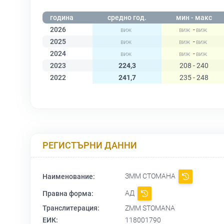
година
средно год.
мин - макс
2026
-
2025
-
2024
-
2023
224,3
208 - 240
2022
241,7
235 - 248
РЕГИСТЪРНИ ДАННИ
ЗММ СТОМАНА
Наименование:
АД
Правна форма:
Транслитерация:
ZMM STOMANA
ЕИК:
118001790