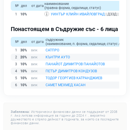
наименование
№
дял
от дата
(правна форма, седалище, статус)
1
10%
УИНТЪР КЛИЙН ИВАЙЛОВГРАД
| ДЗЗД | гр. Со
Понастоящем в Съдружие със - 6 лица
съдружник
№
дял
от дата
(наименование, п. форма, седалище, статус / физи
1
30%
САТПРО
2
20%
КЪНТРИ АУТО
3
10%
ПАНАЙОТ ДИМИТРОВ ПАНАЙОТОВ
4
10%
ПЕТЪР ДИМИТРОВ КОНДУЗОВ
5
10%
ТОДОР ГЕОРГИЕВ КАТРАНДЖИЕВ
6
10%
САМЕТ МЕХМЕД ХАСАН
Забележка:
Исторически финансови данни се поддържат от 2008
г. Ако липсва информация за години до 2024 г. , вероятно
дружеството е спряло дейност в годината, за която са последните
финансови данни.