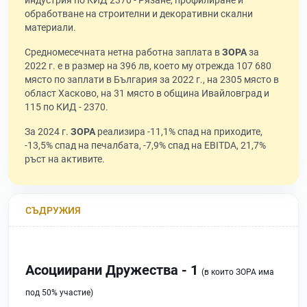
индустрия по КИД 2370 - Рязане, профилиране и
обработване на строителни и декоративни скални
материали.
Средномесечната нетна работна заплата в
ЗОРА
за
2022 г. е в размер на 396 лв, което му отрежда 107 680
място по заплати в България за 2022 г., на 2305 място в
област Хасково, на 31 място в община Ивайловград и
115 по КИД - 2370.
За 2024 г.
ЗОРА
реализира -11,1% спад на приходите,
-13,5% спад на печалбата, -7,9% спад на EBITDA, 21,7%
ръст на активите.
СЪДРУЖИЯ
Асоциирани Дружества - 1
(в които ЗОРА има
под 50% участие)