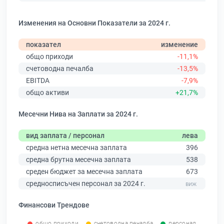
Изменения на Основни Показатели за 2024 г.
показател
изменение
общо приходи
-11,1%
счетоводна печалба
-13,5%
EBITDA
-7,9%
общо активи
+21,7%
Месечни Нива на Заплати за 2024 г.
вид заплата / персонал
лева
средна нетна месечна заплата
396
средна брутна месечна заплата
538
среден бюджет за месечна заплата
673
средносписъчен персонал за 2024 г.
Финансови Трендове
общо приходи
счетоводна печалба
персонал