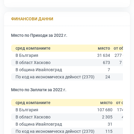
ФИНАНСОВИ ДАННИ
Място по Приходи за 2022 г.
сред компаниите
място
от общо
В България
31 634
277 019
В област Хасково
673
7 664
В община Ивайловград
7
81
По код на икономическа дейност (2370)
24
193
Място по Заплати за 2022 г.
сред компаниите
място
от общо
В България
107 680
174 403
В област Хасково
2 305
4 585
В община Ивайловград
31
57
По код на икономическа дейност (2370)
115
176