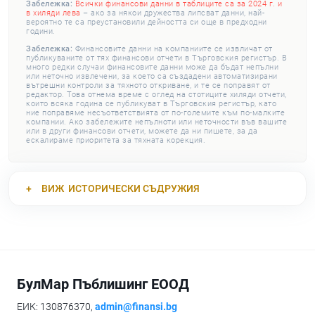
Забележка:
Всички финансови данни в таблиците са за 2024 г. и
в хиляди лева
– ако за някои дружества липсват данни, най-
вероятно те са преустановили дейността си още в предходни
години.
Забележка:
Финансовите данни на компаниите се извличат от
публикуваните от тях финансови отчети в Търговския регистър. В
много редки случаи финансовите данни може да бъдат непълни
или неточно извлечени, за което са създадени автоматизирани
вътрешни контроли за тяхното откриване, и те се поправят от
редактор. Това отнема време с оглед на стотиците хиляди отчети,
които всяка година се публикуват в Търговския регистър, като
ние поправяме несъответствията от по-големите към по-малките
компании. Ако забележите непълноти или неточности във вашите
или в други финансови отчети, можете да ни пишете, за да
ескалираме приоритета за тяхната корекция.
ВИЖ
ИСТОРИЧЕСКИ СЪДРУЖИЯ
БулМар Пъблишинг ЕООД
ЕИК: 130876370,
admin@finansi.bg