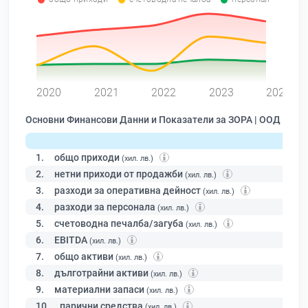
0
2020
2021
2022
2023
2024
Основни Финансови Данни и Показатели за ЗОРА | ООД
1.
общо приходи
(хил. лв.)
2.
нетни приходи от продажби
(хил. лв.)
3.
разходи за оперативна дейност
(хил. лв.)
4.
разходи за персонала
(хил. лв.)
5.
счетоводна печалба/загуба
(хил. лв.)
6.
EBITDA
(хил. лв.)
7.
общо активи
(хил. лв.)
8.
дълготрайни активи
(хил. лв.)
9.
материални запаси
(хил. лв.)
10.
парични средства
(хил. лв.)