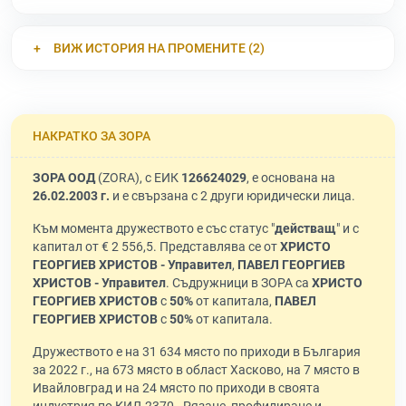
ВИЖ ИСТОРИЯ НА ПРОМЕНИТЕ (2)
НАКРАТКО ЗА ЗОРА
ЗОРА ООД
(ZORA), с ЕИК
126624029
, е основана на
26.02.2003 г.
и е свързана с 2 други юридически лица.
Към момента дружеството е със статус "
действащ
" и с
капитал от € 2 556,5. Представлява се от
ХРИСТО
ГЕОРГИЕВ ХРИСТОВ - Управител
,
ПАВЕЛ ГЕОРГИЕВ
ХРИСТОВ - Управител
. Съдружници в ЗОРА са
ХРИСТО
ГЕОРГИЕВ ХРИСТОВ
с
50%
от капитала,
ПАВЕЛ
ГЕОРГИЕВ ХРИСТОВ
с
50%
от капитала.
Дружеството е на 31 634 място по приходи в България
за 2022 г., на 673 място в област Хасково, на 7 място в
Ивайловград и на 24 място по приходи в своята