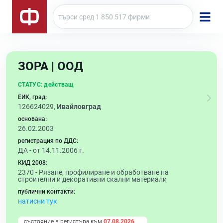
ЗОРА | ООД
СТАТУС:
действащ
ЕИК, град:
126624029,
Ивайловград
основана:
26.02.2003
регистрация по ДДС:
ДА - от 14.11.2006 г.
КИД 2008:
2370 -
Рязане, профилиране и обработване на
строителни и декоративни скални материали
публични контакти:
натисни тук
състояние в регистъра към
07.08.2026