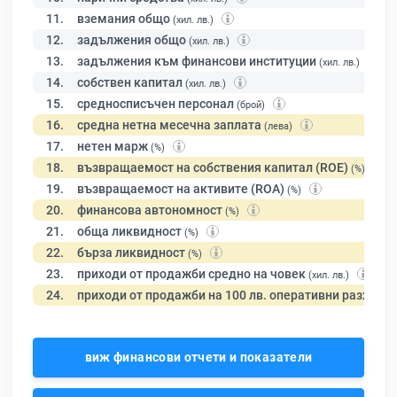
11.
вземания общо
(хил. лв.)
12.
задължения общо
(хил. лв.)
13.
задължения към финансови институции
(хил. лв.)
14.
собствен капитал
(хил. лв.)
15.
средносписъчен персонал
(брой)
16.
средна нетна месечна заплата
(лева)
17.
нетен марж
(%)
18.
възвращаемост на собствения капитал (ROE)
(%)
19.
възвращаемост на активите (ROA)
(%)
20.
финансова автономност
(%)
21.
обща ликвидност
(%)
22.
бърза ликвидност
(%)
23.
приходи от продажби средно на човек
(хил. лв.)
24.
приходи от продажби на 100 лв. оперативни разходи
виж финансови отчети и показатели