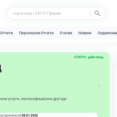
 Отчети
Персонални Отчети
Статии
Новини
Седмични
СТАТУС:
действащ
Д
нни услуги, некласифицирани другаде
на промяна на
08.01.2026