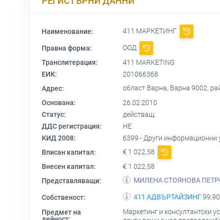
РЕГИСТЪРНИ ДАННИ
411 МАРКЕТИНГ
Наименование:
ООД
Правна форма:
Транслитерация:
411 MARKETING
ЕИК:
201066368
област Варна, Варна 9002, р
Адрес:
Основана:
26.02.2010
Статус:
действащ
ДДС регистрация:
НЕ
КИД 2008:
6399 - Други информационни 
€ 1 022,58
Вписан капитал:
Внесен капитал:
€ 1 022,58
МИЛЕНА СТОЯНОВА ПЕТР
Представляващи:
411 АДВЪРТАЙЗИНГ
99,90
Собственост:
Маркетинг и консултантски ус
Предмет на
дейност: