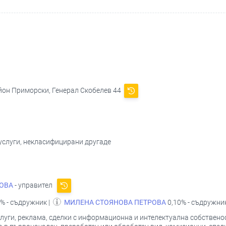
айон Приморски, Генерал Скобелев 44
услуги, некласифицирани другаде
ОВА
- управител
% - съдружник |
МИЛЕНА СТОЯНОВА ПЕТРОВА
0,10% - съдружни
луги, реклама, сделки с информационна и интелектуална собственос