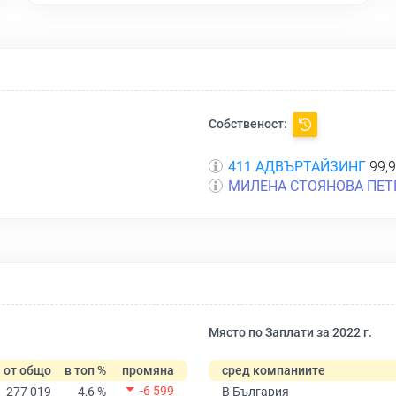
Собственост:
411 АДВЪРТАЙЗИНГ
99,9
МИЛЕНА СТОЯНОВА ПЕТ
Място по Заплати за 2022 г.
от общо
в топ %
промяна
сред компаниите
-6 599
277 019
4,6 %
В България