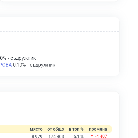
0% - съдружник
РОВА
0,10% - съдружник
място
от общо
в топ %
промяна
-4 407
8 979
174 403
5,1 %