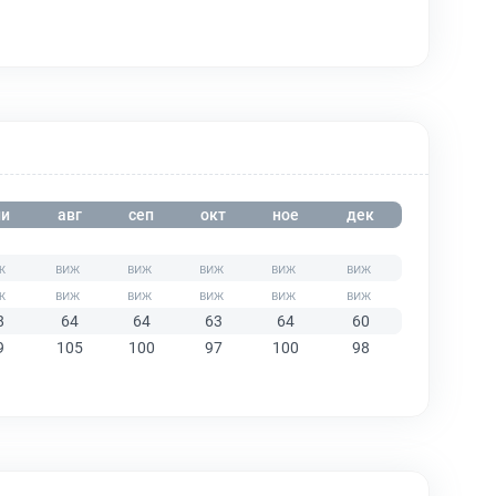
и
авг
сеп
окт
ное
дек
8
64
64
63
64
60
9
105
100
97
100
98