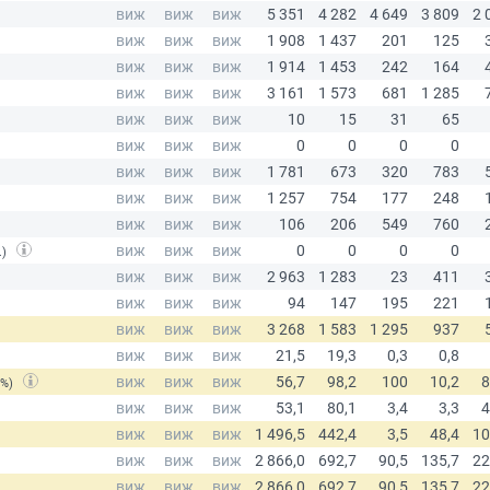
.)
(%)