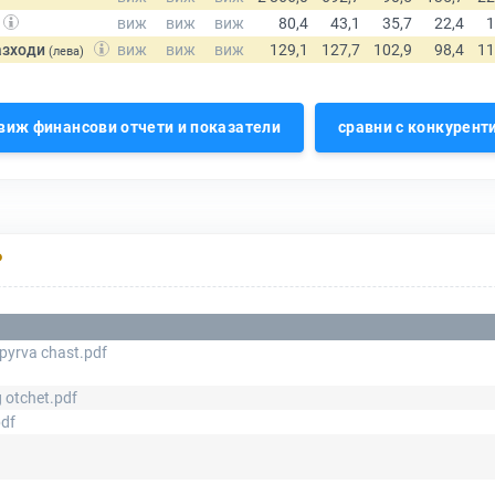
азходи
(лева)
виж финансови отчети и показатели
сравни с конкурент
Р
pyrva chast.pdf
 otchet.pdf
pdf