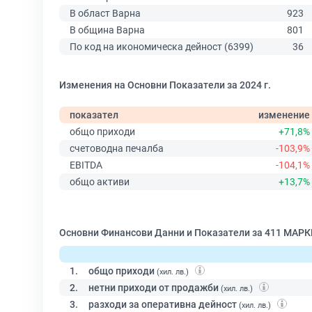
В област Варна
923
В община Варна
801
По код на икономическа дейност (6399)
36
Изменения на Основни Показатели за 2024 г.
показател
изменение
общо приходи
+71,8%
счетоводна печалба
-103,9%
EBITDA
-104,1%
общо активи
+13,7%
Основни Финансови Данни и Показатели за 411 МАР
1.
общо приходи
(хил. лв.)
2.
нетни приходи от продажби
(хил. лв.)
3.
разходи за оперативна дейност
(хил. лв.)