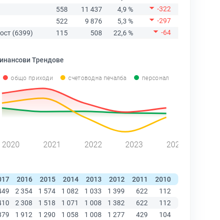
-322
558
11 437
4,9 %
-297
522
9 876
5,3 %
-64
ост (6399)
115
508
22,6 %
инансови Трендове
общо приходи
счетоводна печалба
персонал
2020
2021
2022
2023
2024
017
2016
2015
2014
2013
2012
2011
2010