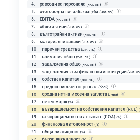
4.
разходи за персонала
(хил. лв.)
5.
счетоводна печалба/загуба
(хил. лв.)
6.
EBITDA
(хил. лв.)
7.
общо активи
(хил. лв.)
8.
дълготрайни активи
(хил. лв.)
9.
материални запаси
(хил. лв.)
10.
парични средства
(хил. лв.)
11.
вземания общо
(хил. лв.)
12.
задължения общо
(хил. лв.)
13.
задължения към финансови институции
(хил. лв
14.
собствен капитал
(хил. лв.)
15.
средносписъчен персонал
(брой)
16.
средна нетна месечна заплата
(лева)
17.
нетен марж
(%)
18.
възвращаемост на собствения капитал (ROE)
19.
възвращаемост на активите (ROA)
(%)
20.
финансова автономност
(%)
21.
обща ликвидност
(%)
22.
бърза ликвидност
(%)