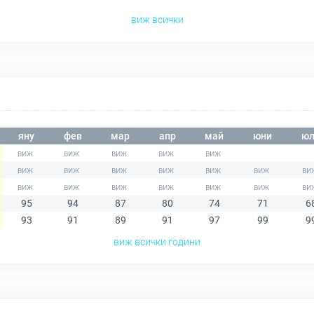
виж всички
яну
фев
мар
апр
май
юни
юл
95
94
87
80
74
71
6
93
91
89
91
97
99
9
виж всички години