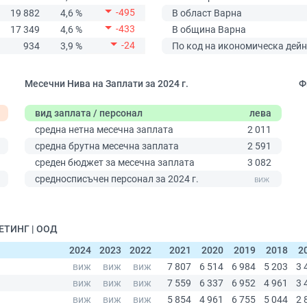
-495
19 882
4,6 %
В област Варна
-433
17 349
4,6 %
В община Варна
-24
934
3,9 %
По код на икономическа дейн
Месечни Нива на Заплати за 2024 г.
Ф
вид заплата / персонал
лева
средна нетна месечна заплата
2 011
средна брутна месечна заплата
2 591
0
среден бюджет за месечна заплата
3 082
средносписъчен персонал за 2024 г.
КЕТИНГ | ООД
2024
2023
2022
2021
2020
2019
2018
2