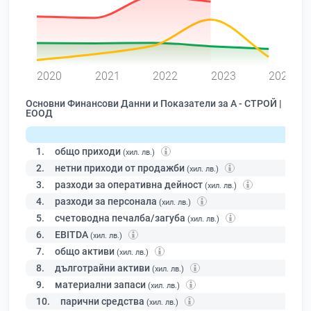
0
2020
2021
2022
2023
2024
Основни Финансови Данни и Показатели за А - СТРОЙ |
ЕООД
1.
общо приходи
(хил. лв.)
2.
нетни приходи от продажби
(хил. лв.)
3.
разходи за оперативна дейност
(хил. лв.)
4.
разходи за персонала
(хил. лв.)
5.
счетоводна печалба/загуба
(хил. лв.)
6.
EBITDA
(хил. лв.)
7.
общо активи
(хил. лв.)
8.
дълготрайни активи
(хил. лв.)
9.
материални запаси
(хил. лв.)
10.
парични средства
(хил. лв.)