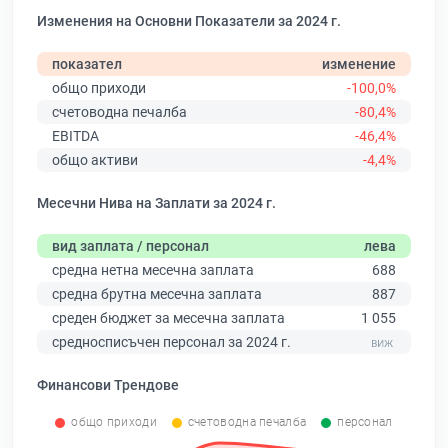
Изменения на Основни Показатели за 2024 г.
показател
изменение
общо приходи
-100,0%
счетоводна печалба
-80,4%
EBITDA
-46,4%
общо активи
-4,4%
Месечни Нива на Заплати за 2024 г.
вид заплата / персонал
лева
средна нетна месечна заплата
688
средна брутна месечна заплата
887
среден бюджет за месечна заплата
1 055
средносписъчен персонал за 2024 г.
Финансови Трендове
общо приходи
счетоводна печалба
персонал