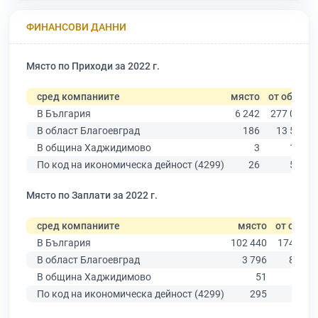
ФИНАНСОВИ ДАННИ
Място по Приходи за 2022 г.
сред компаниите
място
от общо
В България
6 242
277 019
В област Благоевград
186
13 529
В община Хаджидимово
3
183
По код на икономическа дейност (4299)
26
578
Място по Заплати за 2022 г.
сред компаниите
място
от общо
В България
102 440
174 403
В област Благоевград
3 796
8 826
В община Хаджидимово
51
137
По код на икономическа дейност (4299)
295
451