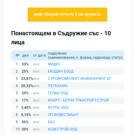
виж сборни отчети 2 на групата
Понастоящем в Съдружие със - 10
лица
съдружник
№
дял
от дата
(наименование, п. форма, седалище, статус / физи
1
33%
ФИДЕС
2
25%
ЕКОДИН ЕООД
3
23,87%
СТРОЙКОМПЛЕКТ ИНЖЕНЕРИНГ БГ
4
20,32%
ПЕТКАНИН
5
20%
ГЕЛАК ООД
6
17%
ИНЕРТ - БЕТОН ТРАНСПОРТСТРОЙ
7
3,40%
АСТРА 2005
8
0,10%
ЛП ИНВЕСТМЪНТ
9
50%
БКС
10
20%
КСМ СТРОЙ ООД