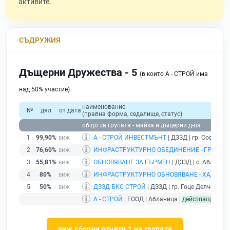
активите.
СЪДРУЖИЯ
Дъщерни Дружества - 5
(в които А - СТРОЙ има
над 50% участие)
наименование
№
дял
от дата
(правна форма, седалище, статус)
общо за групата - майка и дъщерни д-ва
1
99,90%
А - СТРОЙ ИНВЕСТМЪНТ
| ДЗЗД | гр. София |
б
2
76,60%
ИНФРАСТРУКТУРНО ОБЕДИНЕНИЕ - ГР. ПЕР
3
55,81%
ОБНОВЯВАНЕ ЗА ГЪРМЕН
| ДЗЗД | с. Абланиц
4
80%
ИНФРАСТРУКТУРНО ОБНОВЯВАНЕ - ХАДЖИД
5
50%
ДЗЗД БКС СТРОЙ
| ДЗЗД | гр. Гоце Делчев |
де
А - СТРОЙ
| ЕООД | Абланица |
действащ
- дру
виж сборни отчети 1 на групата