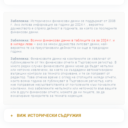
Забележка:
Исторически финансови данни се поддържат от 2008
г. Ако липсва информация за години до 2024 г. , вероятно
дружеството е спряло дейност в годината, за която са последните
финансови данни.
Забележка:
Всички финансови данни в таблиците са за 2024 г. и
в хиляди лева
– ако за някои дружества липсват данни, най-
вероятно те са преустановили дейността си още в предходни
години.
Забележка:
Финансовите данни на компаниите се извличат от
публикуваните от тях финансови отчети в Търговския регистър. В
много редки случаи финансовите данни може да бъдат непълни
или неточно извлечени, за което са създадени автоматизирани
вътрешни контроли за тяхното откриване, и те се поправят от
редактор. Това отнема време с оглед на стотиците хиляди отчети,
които всяка година се публикуват в Търговския регистър, като
ние поправяме несъответствията от по-големите към по-малките
компании. Ако забележите непълноти или неточности във вашите
или в други финансови отчети, можете да ни пишете, за да
ескалираме приоритета за тяхната корекция.
ВИЖ
ИСТОРИЧЕСКИ СЪДРУЖИЯ