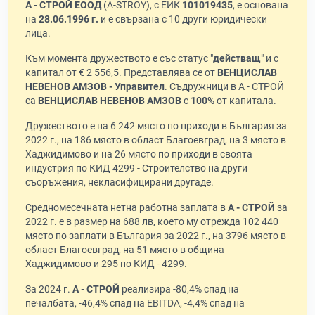
А - СТРОЙ ЕООД
(A-STROY), с ЕИК
101019435
, е основана
на
28.06.1996 г.
и е свързана с 10 други юридически
лица.
Към момента дружеството е със статус "
действащ
" и с
капитал от € 2 556,5. Представлява се от
ВЕНЦИСЛАВ
НЕВЕНОВ АМЗОВ - Управител
. Съдружници в А - СТРОЙ
са
ВЕНЦИСЛАВ НЕВЕНОВ АМЗОВ
с
100%
от капитала.
Дружеството е на 6 242 място по приходи в България за
2022 г., на 186 място в област Благоевград, на 3 място в
Хаджидимово и на 26 място по приходи в своята
индустрия по КИД 4299 - Строителство на други
съоръжения, некласифицирани другаде.
Средномесечната нетна работна заплата в
А - СТРОЙ
за
2022 г. е в размер на 688 лв, което му отрежда 102 440
място по заплати в България за 2022 г., на 3796 място в
област Благоевград, на 51 място в община
Хаджидимово и 295 по КИД - 4299.
За 2024 г.
А - СТРОЙ
реализира -80,4% спад на
печалбата, -46,4% спад на EBITDA, -4,4% спад на