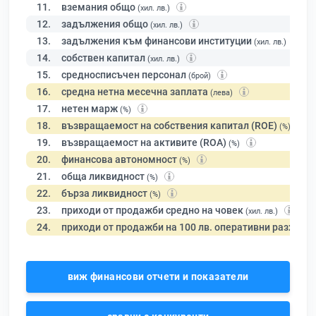
11.
вземания общо
(хил. лв.)
12.
задължения общо
(хил. лв.)
13.
задължения към финансови институции
(хил. лв.)
14.
собствен капитал
(хил. лв.)
15.
средносписъчен персонал
(брой)
16.
средна нетна месечна заплата
(лева)
17.
нетен марж
(%)
18.
възвращаемост на собствения капитал (ROE)
(%)
19.
възвращаемост на активите (ROA)
(%)
20.
финансова автономност
(%)
21.
обща ликвидност
(%)
22.
бърза ликвидност
(%)
23.
приходи от продажби средно на човек
(хил. лв.)
24.
приходи от продажби на 100 лв. оперативни разходи
виж финансови отчети и показатели