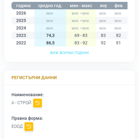
година
средно год.
мин - макс
яну
фев
мар
2026
-
2025
-
2024
-
2023
74,3
69 - 83
83
82
79
2022
86,5
83 - 92
92
91
90
виж всички години
РЕГИСТЪРНИ ДАННИ
Наименование:
А - СТРОЙ
Правна форма:
ЕООД