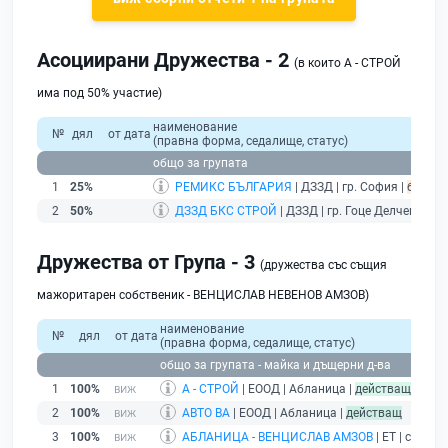
Асоциирани Дружества - 2
(в които А - СТРОЙ
има под 50% участие)
наименование
№
дял
от дата
(правна форма, седалище, статус)
общо за групата
1
25%
РЕМИКС БЪЛГАРИЯ
| ДЗЗД | гр. София |
без по
2
50%
ДЗЗД БКС СТРОЙ
| ДЗЗД | гр. Гоце Делчев |
дей
Дружества от Група - 3
(дружества със същия
мажоритарен собственик - ВЕНЦИСЛАВ НЕВЕНОВ АМЗОВ)
наименование
№
дял
от дата
(правна форма, седалище, статус)
общо за групата - майка и дъщерни д-ва
1
100%
А - СТРОЙ
| ЕООД | Абланица |
действащ
2
100%
АВТО ВА
| ЕООД | Абланица |
действащ
3
100%
АБЛАНИЦА - ВЕНЦИСЛАВ АМЗОВ
| ЕТ | с. Абл