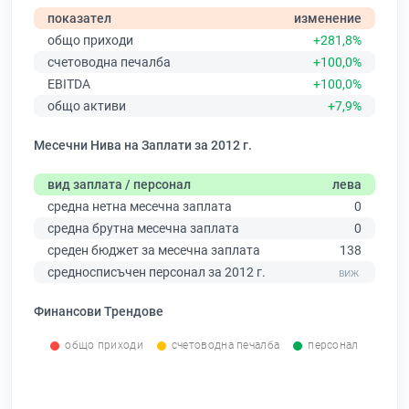
показател
изменение
общо приходи
+281,8%
счетоводна печалба
+100,0%
EBITDA
+100,0%
общо активи
+7,9%
Месечни Нива на Заплати за 2012 г.
вид заплата / персонал
лева
средна нетна месечна заплата
0
средна брутна месечна заплата
0
среден бюджет за месечна заплата
138
средносписъчен персонал за 2012 г.
Финансови Трендове
общо приходи
счетоводна печалба
персонал