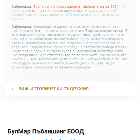
Забележка:
Всички финансови данни в таблиците са за 2024 г. и
в хиляди лева
– ако за някои дружества липсват данни, най-
вероятно те са преустановили дейността си още в предходни
години.
Забележка:
Финансовите данни на компаниите се извличат от
публикуваните от тях финансови отчети в Търговския регистър. В
много редки случаи финансовите данни може да бъдат непълни
или неточно извлечени, за което са създадени автоматизирани
вътрешни контроли за тяхното откриване, и те се поправят от
редактор. Това отнема време с оглед на стотиците хиляди отчети,
които всяка година се публикуват в Търговския регистър, като
ние поправяме несъответствията от по-големите към по-малките
компании. Ако забележите непълноти или неточности във вашите
или в други финансови отчети, можете да ни пишете, за да
ескалираме приоритета за тяхната корекция.
ВИЖ
ИСТОРИЧЕСКИ СЪДРУЖИЯ
БулМар Пъблишинг ЕООД