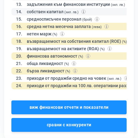
13.
задължения към финансови институции
(хил. лв.)
14.
собствен капитал
(хил. лв.)
15.
средносписъчен персонал
(брой)
16.
средна нетна месечна заплата
(лева)
17.
нетен марж
(%)
18.
възвращаемост на собствения капитал (ROE)
(%)
19.
възвращаемост на активите (ROA)
(%)
20.
финансова автономност
(%)
21.
обща ликвидност
(%)
22.
бърза ликвидност
(%)
23.
приходи от продажби средно на човек
(хил. лв.)
24.
приходи от продажби на 100 лв. оперативни разходи
виж финансови отчети и показатели
сравни с конкуренти