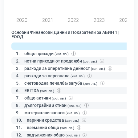
0
2020
2021
2022
2023
2024
Основни Финансови Данни и Показатели за АБИН 1 |
ЕООД
1.
общо приходи
(хил. лв.)
2.
нетни приходи от продажби
(хил. лв.)
3.
разходи за оперативна дейност
(хил. лв.)
4.
разходи за персонала
(хил. лв.)
5.
счетоводна печалба/загуба
(хил. лв.)
6.
EBITDA
(хил. лв.)
7.
общо активи
(хил. лв.)
8.
дълготрайни активи
(хил. лв.)
9.
материални запаси
(хил. лв.)
10.
парични средства
(хил. лв.)
11.
вземания общо
(хил. лв.)
12.
задължения общо
(хил. лв.)