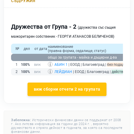
СЪДРУЖИЯ
Дружества от Група - 2
(дружества със същия
мажоритарен собственик - ГЕОРГИ АТАНАСОВ БЕЛИЧЕНОВ)
наименование
№
дял
от дата
(правна форма, седалище, статус)
общо за групата - майка и дъщерни д-ва
1
100%
АБИН 1
| ЕООД | Благоевград |
без подаден фи
2
100%
ЛЕЙДИАН
| ЕООД | Благоевград |
действащ
виж сборни отчети 2 на групата
Забележка:
Исторически финансови данни се поддържат от 2008
г. Ако липсва информация за години до 2024 г. , вероятно
дружеството е спряло дейност в годината, за която са последните
финансови данни.