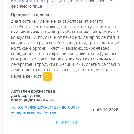
КАРАХАСАНОГЛУ
| ТУРЦИЯ - Действителен собственик,
физическо лице
Предмет на дейност:
диагностика и лечение на заболявания, когато
лечебната цел не може да се постигне в условията на
извънболнична помощ; рехабилитация; диагностика и
консултации, поискани от лекар или лекар по дентална
медицина от други лечебни заведения; трансплантация
на тъкани, органи и клетки; вземане, съхраняване,
снабдяване с кръв и кръвни съставки, трансфузионен
контрол; диспансеризация; клинични изпитвания на
лекарствени продукти и медицински изделия, съгласно
действащото в страната законодателство; учебна и
научна дейност
Актуален дружествен
договор, устав,
или учредителен акт:
Актуален дружествен договор/
от
06.10.2025
учредителен акт/устав
виж всички