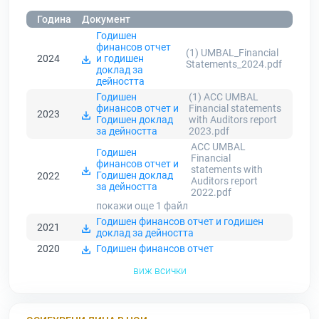
Година
Документ
Годишен
финансов отчет
(1) UMBAL_Financial
2024
и годишен
Statements_2024.pdf
доклад за
дейността
Годишен
(1) ACC UMBAL
финансов отчет и
Financial statements
2023
Годишен доклад
with Auditors report
за дейността
2023.pdf
ACC UMBAL
Годишен
Financial
финансов отчет и
statements with
Годишен доклад
2022
Auditors report
за дейността
2022.pdf
покажи още 1
файл
Годишен финансов отчет и годишен
2021
доклад за дейността
2020
Годишен финансов отчет
виж всички