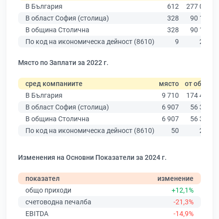
В България
612
277 019
В област София (столица)
328
90 178
В община Столична
328
90 178
По код на икономическа дейност (8610)
9
285
Място по Заплати за 2022 г.
сред компаниите
място
от общо
В България
9 710
174 403
В област София (столица)
6 907
56 378
В община Столична
6 907
56 378
По код на икономическа дейност (8610)
50
284
Изменения на Основни Показатели за 2024 г.
показател
изменение
общо приходи
+12,1%
счетоводна печалба
-21,3%
EBITDA
-14,9%