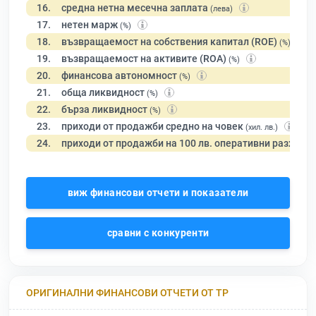
16.
средна нетна месечна заплата
(лева)
17.
нетен марж
(%)
18.
възвращаемост на собствения капитал (ROE)
(%)
19.
възвращаемост на активите (ROA)
(%)
20.
финансова автономност
(%)
21.
обща ликвидност
(%)
22.
бърза ликвидност
(%)
23.
приходи от продажби средно на човек
(хил. лв.)
24.
приходи от продажби на 100 лв. оперативни разходи
виж финансови отчети и показатели
сравни с конкуренти
ОРИГИНАЛНИ ФИНАНСОВИ ОТЧЕТИ ОТ ТР