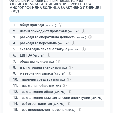
Основни Финансови Данни и Показатели за
АДЖИБАДЕМ СИТИ КЛИНИК УНИВЕРСИТЕТСКА
МНОГОПРОФИЛНА БОЛНИЦА ЗА АКТИВНО ЛЕЧЕНИЕ |
ЕООД
1.
общо приходи
(хил. лв.)
2.
нетни приходи от продажби
(хил. лв.)
3.
разходи за оперативна дейност
(хил. лв.)
4.
разходи за персонала
(хил. лв.)
5.
счетоводна печалба/загуба
(хил. лв.)
6.
EBITDA
(хил. лв.)
7.
общо активи
(хил. лв.)
8.
дълготрайни активи
(хил. лв.)
9.
материални запаси
(хил. лв.)
10.
парични средства
(хил. лв.)
11.
вземания общо
(хил. лв.)
12.
задължения общо
(хил. лв.)
13.
задължения към финансови институции
(хил. лв.)
14.
собствен капитал
(хил. лв.)
15.
средносписъчен персонал
(брой)