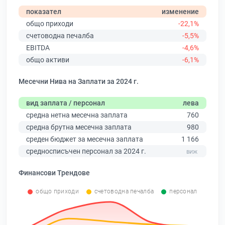
показател
изменение
общо приходи
-22,1%
счетоводна печалба
-5,5%
EBITDA
-4,6%
общо активи
-6,1%
Месечни Нива на Заплати за 2024 г.
вид заплата / персонал
лева
средна нетна месечна заплата
760
средна брутна месечна заплата
980
среден бюджет за месечна заплата
1 166
средносписъчен персонал за 2024 г.
Финансови Трендове
общо приходи
счетоводна печалба
персонал