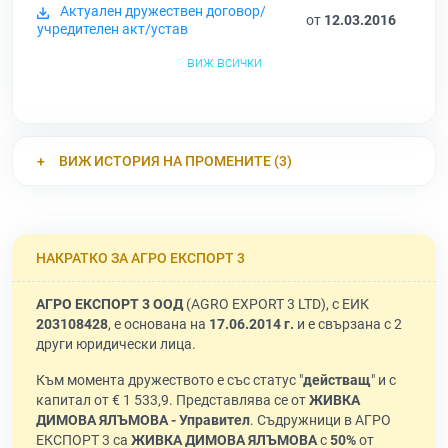
Актуален дружествен договор/
от
12.03.2016
учредителен акт/устав
виж всички
ВИЖ ИСТОРИЯ НА ПРОМЕНИТЕ (3)
НАКРАТКО ЗА АГРО ЕКСПОРТ 3
АГРО ЕКСПОРТ 3 ООД
(AGRO EXPORT 3 LTD), с ЕИК
203108428
, е основана на
17.06.2014 г.
и е свързана с 2
други юридически лица.
Към момента дружеството е със статус "
действащ
" и с
капитал от € 1 533,9. Представлява се от
ЖИВКА
ДИМОВА ЯЛЪМОВА - Управител
. Съдружници в АГРО
ЕКСПОРТ 3 са
ЖИВКА ДИМОВА ЯЛЪМОВА
с
50%
от