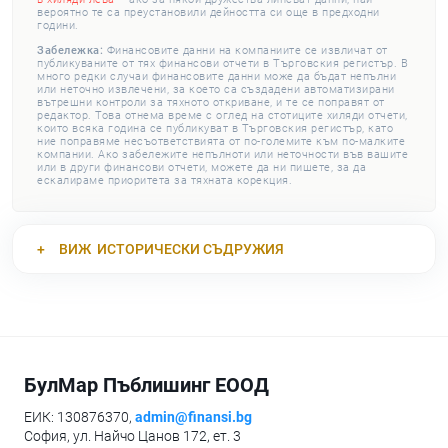
вероятно те са преустановили дейността си още в предходни
години.
Забележка:
Финансовите данни на компаниите се извличат от
публикуваните от тях финансови отчети в Търговския регистър. В
много редки случаи финансовите данни може да бъдат непълни
или неточно извлечени, за което са създадени автоматизирани
вътрешни контроли за тяхното откриване, и те се поправят от
редактор. Това отнема време с оглед на стотиците хиляди отчети,
които всяка година се публикуват в Търговския регистър, като
ние поправяме несъответствията от по-големите към по-малките
компании. Ако забележите непълноти или неточности във вашите
или в други финансови отчети, можете да ни пишете, за да
ескалираме приоритета за тяхната корекция.
ВИЖ
ИСТОРИЧЕСКИ СЪДРУЖИЯ
БулМар Пъблишинг ЕООД
ЕИК: 130876370,
admin@finansi.bg
София, ул. Найчо Цанов 172, ет. 3