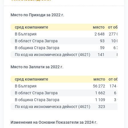
Място по Приходи за 2022 г.
сред компаниите
място
от общо
В България
2 648
277 019
В област Стара Загора
93
10 079
В община Стара Загора
59
6 309
По код на икономическа дейност (4621)
141
857
Място по Заплати за 2022 г.
сред компаниите
място
от общо
В България
56 272
174 403
В област Стара Загора
1 662
6 394
В община Стара Загора
1 109
3 960
По код на икономическа дейност (4621)
323
606
Изменения на Основни Показатели за 2024 г.