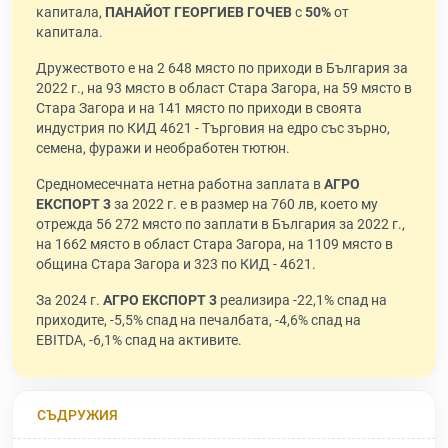
капитала,
ПАНАЙОТ ГЕОРГИЕВ ГОЧЕВ
с
50%
от
капитала.
Дружеството е на 2 648 място по приходи в България за
2022 г., на 93 място в област Стара Загора, на 59 място в
Стара Загора и на 141 място по приходи в своята
индустрия по КИД 4621 - Търговия на едро със зърно,
семена, фуражи и необработен тютюн.
Средномесечната нетна работна заплата в
АГРО
ЕКСПОРТ 3
за 2022 г. е в размер на 760 лв, което му
отрежда 56 272 място по заплати в България за 2022 г.,
на 1662 място в област Стара Загора, на 1109 място в
община Стара Загора и 323 по КИД - 4621.
За 2024 г.
АГРО ЕКСПОРТ 3
реализира -22,1% спад на
приходите, -5,5% спад на печалбата, -4,6% спад на
EBITDA, -6,1% спад на активите.
СЪДРУЖИЯ