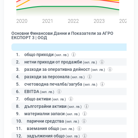
0
2020
2021
2022
2023
2024
Основни Финансови Данни и Показатели за АГРО
ЕКСПОРТ 3 | ООД
1.
общо приходи
(хил. лв.)
2.
нетни приходи от продажби
(хил. лв.)
3.
разходи за оперативна дейност
(хил. лв.)
4.
разходи за персонала
(хил. лв.)
5.
счетоводна печалба/загуба
(хил. лв.)
6.
EBITDA
(хил. лв.)
7.
общо активи
(хил. лв.)
8.
дълготрайни активи
(хил. лв.)
9.
материални запаси
(хил. лв.)
10.
парични средства
(хил. лв.)
11.
вземания общо
(хил. лв.)
12.
задължения общо
(хил. лв.)