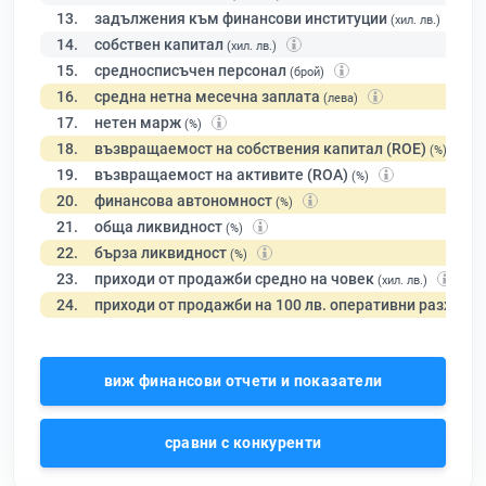
13.
задължения към финансови институции
(хил. лв.)
14.
собствен капитал
(хил. лв.)
15.
средносписъчен персонал
(брой)
16.
средна нетна месечна заплата
(лева)
17.
нетен марж
(%)
18.
възвращаемост на собствения капитал (ROE)
(%)
19.
възвращаемост на активите (ROA)
(%)
20.
финансова автономност
(%)
21.
обща ликвидност
(%)
22.
бърза ликвидност
(%)
23.
приходи от продажби средно на човек
(хил. лв.)
24.
приходи от продажби на 100 лв. оперативни разходи
виж финансови отчети и показатели
сравни с конкуренти