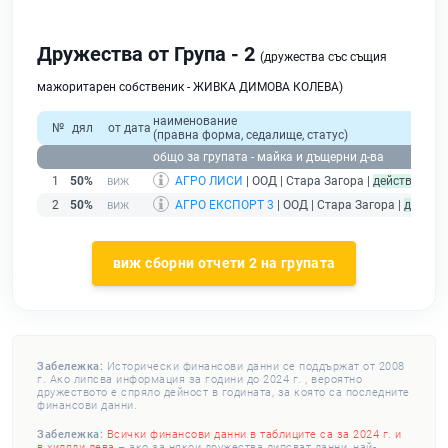
Дружества от Група - 2
(дружества със същия
мажоритарен собственик - ЖИВКА ДИМОВА КОЛЕВА)
наименование
№
дял
от дата
(правна форма, седалище, статус)
общо за групата - майка и дъщерни д-ва
1
50%
АГРО ЛИСИ
| ООД | Стара Загора |
действащ
2
50%
АГРО ЕКСПОРТ 3
| ООД | Стара Загора |
действ
виж сборни отчети 2 на групата
Забележка:
Исторически финансови данни се поддържат от 2008
г. Ако липсва информация за години до 2024 г. , вероятно
дружеството е спряло дейност в годината, за която са последните
финансови данни.
Забележка:
Всички финансови данни в таблиците са за 2024 г. и
в хиляди лева
– ако за някои дружества липсват данни, най-